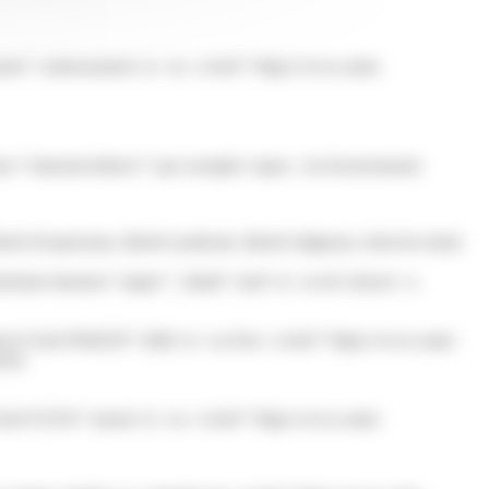
els">redressement</a> ou <a href="https://www.saint-
class="miseenevidence">par exemple</span>, les licenciements
d'expression, liberté syndicale, liberté religieuse, droit de retrait
nels/jure-dassises" target="_blank">juré</a> ou de citoyen <a
tratives/?xml=R49229">délit</a> ou d'un <a href="https://www.saint-
ions
es/?xml=F2354">moral</a> ou <a href="https://www.saint-