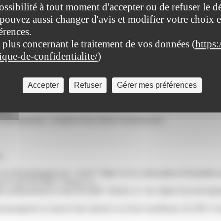
ossibilité à tout moment d'accepter ou de refuser le d
pouvez aussi changer d'avis et modifier votre choix e
érences.
 plus concernant le traitement de vos données (
https:
tique-de-confidentialite/
)
pan> lorsque le juge annule le licenciement.
Accepter
Refuser
Gérer mes préférences
ut être <span class="miseenevidence">annulé</span> dans les situati
PSE)
 discrimination, violation d'une liberté fondamentale)
 :
re ou d'homologation du <a href="https://www.saint-pathus.fr/formalit
atives/?xml=R31466">Dreets</a>
ites-administratives/?xml=R31466">Dreets</a> de valider l'accord majo
d'homologation en raison d'une absence ou d'une insuffisance du PSE<