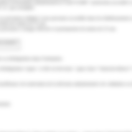
pathus.fr/formalites-administratives/?xml=F2406">protection accordée à
</a> par exemple)
u privations infligés à une personne accueillie dans les établissements 
'enfant de moins de 25 ans
ne personne à charge effective et permanente de moins de 25 ans
est annulé ?
a réintégration dans l'entreprise.
réintégration</span> si elle est devenue <span class="miseenevidence
fisance de motivation de la décision administrative de validation ou d
ement.