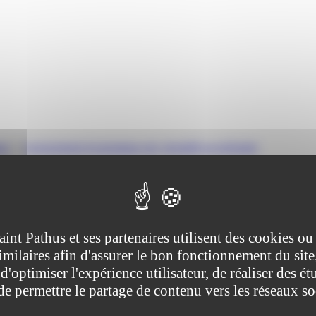
que
>
Licenciement économique nul, injustifié ou irrégulier
 irrégulier
tive (Première ministre)
aint Pathus et ses partenaires utilisent des cookies ou
imilaires afin d'assurer le bon fonctionnement du site
uences de sa décision varient selon que le licenciement économique a 
d'optimiser l'expérience utilisateur, de réaliser des ét
 de permettre le partage de contenu vers les réseaux s