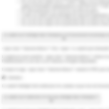
En cas de non respect de la <a href="https://www.saint-
pathus.fr/formalites-administratives/?xml=R51167">CSE
En méconnaissance de l'exercice du droit de grève
Contre un salarié ayant témoigné de mauvais traitements o
En cas de non respect de la protection liée au décès de l
En cas de non respect de la protection liée au décès d'u
Le salarié est-il réintégré dans l'entreprise si le licenciement économique 
<span class="miseenevidence">Oui.</span> Le salarié peut demander s
L'employeur peut toutefois <span class="miseenevidence">refuser la 
l'établissement ou du site ou de l'absence d'emploi disponible).
Lorsque le juge <span class="miseenevidence">annule le PSE pour insuf
Attention :
Le salarié réintégré doit rembourser les sommes reçues lors du licenci
Le salarié est-il indemnisé s'il n'est pas réintégré dans l'entreprise ?