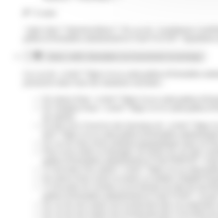
À noter
<span class="miseenevidence">En cas de <LienInterne LienPub
pathus.fr/formalites-administratives/?xml=F22330">liquidation j
Autres motifs d'annulation du licenciement économique
Les cas de <a href="https://www.saint-pathus.fr/formalites-ad
prononcés dans l'une des situations suivantes :
En raison d'une <a href="https://www.saint-pathus.fr/fo
En violation d'une <a href="https://www.saint-pathus.fr/fo
du salarié)
En lien avec l'exercice des fonctions de <a href="https:/
href="https://www.saint-pathus.fr/formalites-administr
En cas de refus d'une mutation géographique dans un État
Pour avoir relaté ou témoigné, de bonne foi, de faits co
pathus.fr/formalites-administratives/?xml=R49230">crime<
À l'encontre d'un salarié <a href="https://www.saint-pat
En raison d'une action en justice en matière d'égalité 
À l'encontre de victimes ou de témoins de faits de harc
pathus.fr/formalites-administratives/?xml=F1043">sexuel<
En cas de non respect de la protection liée à la maternité o
En cas de non respect de la protection liée à l'accident du