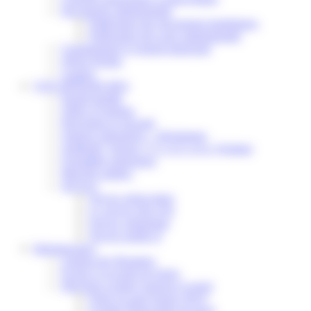
Documents administratifs
Publication des documents budgétaires
Publication des actes administratifs
Communiqué et journal municipal
Objets Perdus
Contact
VOS DÉMARCHES
Portail famille
Offres d’emplois
Prévention et sécurité
Ordures ménagères – Déchetterie
Solidarité, Seniors, C.C.A.S. et Le Vestiaire
Formalités entreprises
Marchés publics
Services
Service périscolaire
Le service état civil
Service urbanisme
Service-public.fr
Infrastructures
Cinéma des Brumiers
Écoles et accueils de loisirs
Direction scolaire jeunesse et sport
Point Accueil Jeunes (PAJ)
Scolaire Périscolaire & Sport