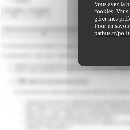
Irrégulier
Vous avez la p
cookies. Vous 
Tout replier
Tout déplier
gérer mes préf
Pour en savoir
Qu'est-ce qu'un licenciement économique nul ?
pathus.fr/poli
Le licenciement économique est <span class="miseenevidence">nul</s
Le licenciement <span class="miseenevidence">économique</span> pe
Nullité du licenciement lié au plan de sauvegarde de l'emploi (
Autres causes générales de nullité du licenciement (par exemple
Nullité du licenciement liée au PSE
Le licenciement du salarié peut être annulé dans les cas suivants
Absence de décision de validation de l'accord majoritai
href="https://www.saint-pathus.fr/formalites-administr
Refus de la <a href="https://www.saint-pathus.fr/formal
pathus.fr/formalites-administratives/?xml=F2811">
Annulation par le juge de la décision de validation ou 
audience="Particuliers"/>