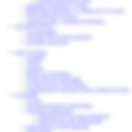
Assistantes maternelles et crèches
Bibliothèque municipale « La Maison du Ver Lisant »
Centre médical des Sources
Location de salle – Domaine des Brumiers
VIE ASSOCIATIVE
Les Associations
AGENDA DES ASSOCIATIONS
Formalités associations
SAINT-PATHUS
Actualités
Agenda
Annuaire
Histoire de Saint-Pathus
Galerie photo de Saint-Pathus
Les lignes de bus à Saint-Pathus
Communauté de Communes Plaines et Monts de France
LA MAIRIE
Vos élus
Conseils municipaux à Saint-Pathus
Documents administratifs
Publication des documents budgétaires
Publication des actes administratifs
Communiqué et journal municipal
Objets Perdus