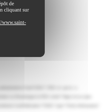
épôt de
n cliquant sur
//www.saint-
ons suivantes :
es-administratives/?xml=F2811">PSE</a> par la <a
ritaire ou d'homologuer le PSE<a href="https://www.saint-
LienInterne LienPublication="F2811" type="Fiche d'information"