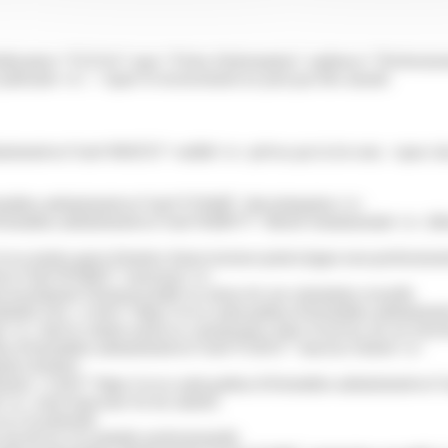
lication="F22314" type="Fiche d'information" audience="Professionn
udiciaire</a>, </span>le licenciement ne peut pas être annulé.
ministratives/?xml=R60353">nullité</a> prévus par la loi sont, <span 
rmalites-administratives/?xml=F19448">discrimination</a>
rmalites-administratives/?xml=R48975">liberté fondamentale</a> (liberté 
/www.justice.gouv.fr/justice-france/acteurs-justice/juges-non-profession
atives/?xml=R54662">assesseur</a>
 incriminant l'homosexualité en raison de son orientation sexuelle
nstitutifs d'un <a href="https://www.saint-pathus.fr/formalites-adminis
/a> dont le salarié aurait eu connaissance dans l'exercice de ses fonct
hus.fr/formalites-administratives/?xml=F32031">lanceur d'alerte</a>
hommes-femmes
èlement <a href="https://www.saint-pathus.fr/formalites-administrativ
/a> (sauf mauvaise foi du salarié)
u à la paternité
 travail ou à la maladie professionnelle