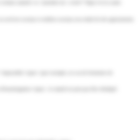
 certains salariés</a> (membre du <a href="https://www.saint-
ou services sociaux et médico-sociaux (ou relaté de tels agissements)
">impossible</span> (par exemple, en cas de fermeture de
'homologation</span>, le salarié ne peut pas être réintégré.