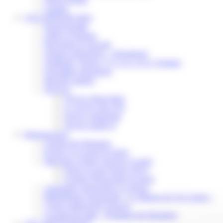
Contact
VOS DÉMARCHES
Portail famille
Offres d’emplois
Prévention et sécurité
Ordures ménagères – Déchetterie
Solidarité, Seniors, C.C.A.S. et Le Vestiaire
Formalités entreprises
Marchés publics
Services
Service périscolaire
Le service état civil
Service urbanisme
Service-public.fr
Infrastructures
Cinéma des Brumiers
Écoles et accueils de loisirs
Direction scolaire jeunesse et sport
Point Accueil Jeunes (PAJ)
Scolaire Périscolaire & Sport
Assistantes maternelles et crèches
Bibliothèque municipale « La Maison du Ver Lisant »
Centre médical des Sources
Location de salle – Domaine des Brumiers