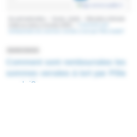
Accueil particuliers
Social - Santé
Allocation chômage
>
>
d'aide au retour à l'emploi (ARE)
Comment sont
>
remboursées les sommes versées à tort par Pôle emploi?
Question-réponse
Comment sont remboursées les
sommes versées à tort par Pôle
emploi?
Vérifié le 20/09/2021 - Direction de l'information légale et
administrative (Première ministre)
En cas de trop-perçu, Pôle emploi vous met en demeure par
lettre <a href="https://www.saint-pathus.fr/formalites-
administratives/?xml=R46090">RAR</a>. En l'absence de
contestation de votre part, Pôle emploi peut procéder à des