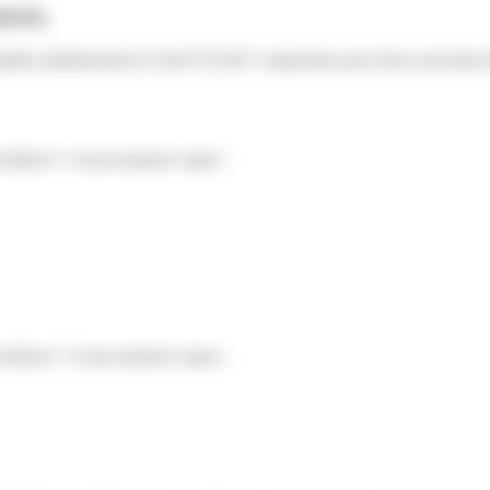
(MTP)
ormalites-administratives/?xml=F31434">majoration pour tierce personne 
nevidence">à tout moment</span>.
nevidence">à tout moment</span>.