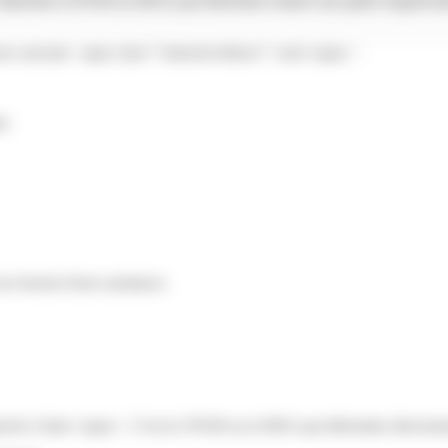
 dépendez (CPAM ou MSA) qui détermine d'après une grille d'appréciatio
 actes suivants <span class="miseenevidence">seul</span> :
nt
ez besoin d'une assistance.
che à faire</span>. C'est la CPAM ou la MSA qui détermine directemen