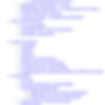
Assistantes maternelles et crèches
Bibliothèque municipale « La Maison du Ver Lisant »
Centre médical des Sources
Location de salle – Domaine des Brumiers
VIE ASSOCIATIVE
Les Associations
AGENDA DES ASSOCIATIONS
Formalités associations
SAINT-PATHUS
Actualités
Agenda
Annuaire
Histoire de Saint-Pathus
Galerie photo de Saint-Pathus
Les lignes de bus à Saint-Pathus
Communauté de Communes Plaines et Monts de France
LA MAIRIE
Vos élus
Conseils municipaux à Saint-Pathus
Documents administratifs
Publication des documents budgétaires
Publication des actes administratifs
Communiqué et journal municipal
Objets Perdus