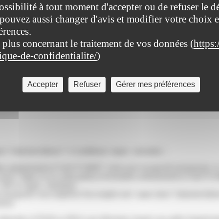
ossibilité à tout moment d'accepter ou de refuser le d
pouvez aussi changer d'avis et modifier votre choix e
érences.
 plus concernant le traitement de vos données (
https:
tique-de-confidentialite/
)
our vous aider à effectuer les actes ordinaires de la vie courante (exempl
Accepter
Refuser
Gérer mes préférences
ass="miseenevidence">3 conditions</span> suivantes :
tes-administratives/?xml=F14840">rente pour incapacité permanente</a> 
 href="https://www.saint-pathus.fr/formalites-administratives/?xml=F
ur">80 %</span> minimum
tre incapacité vous empêche d'accomplir seul <span class="miseeneviden
trui)