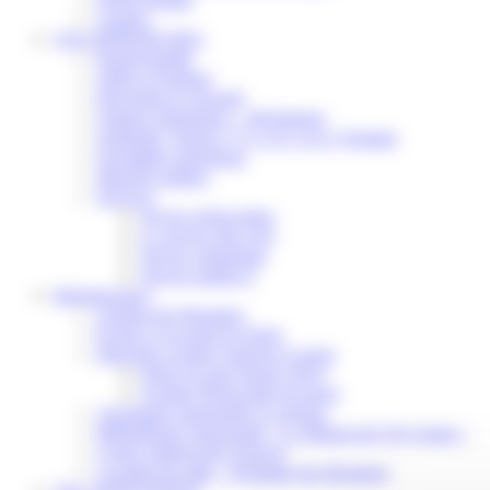
Contact
VOS DÉMARCHES
Portail famille
Offres d’emplois
Prévention et sécurité
Ordures ménagères – Déchetterie
Solidarité, Seniors, C.C.A.S. et Le Vestiaire
Formalités entreprises
Marchés publics
Services
Service périscolaire
Le service état civil
Service urbanisme
Service-public.fr
Infrastructures
Cinéma des Brumiers
Écoles et accueils de loisirs
Direction scolaire jeunesse et sport
Point Accueil Jeunes (PAJ)
Scolaire Périscolaire & Sport
Assistantes maternelles et crèches
Bibliothèque municipale « La Maison du Ver Lisant »
Centre médical des Sources
Location de salle – Domaine des Brumiers