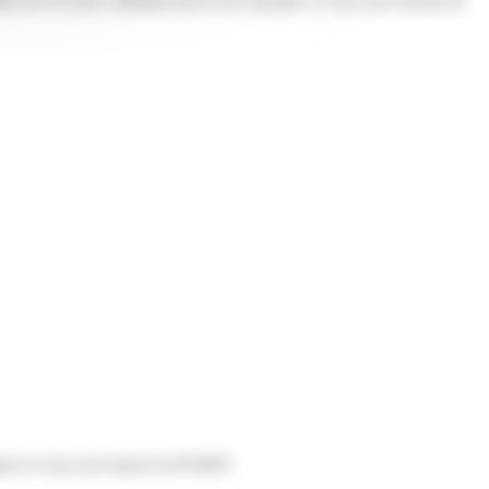
n de 10 actes ordinaires de la vie courante, si vous avez besoin de
t si vous avez droit à la PCRTP.