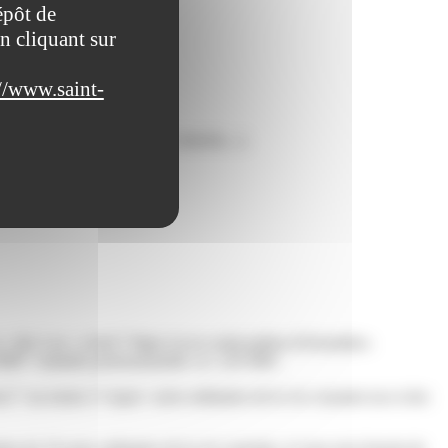
épôt de
n cliquant sur
//www.saint-
e : s'habiller, se lever, s'asseoir,...).
liée à un <a href="https://www.saint-pathus.fr/formalites-
31880">maladie professionnelle</a> (AT-MP)
ce">au moins 3</span> actes ordinaires de la vie courante (ou si des