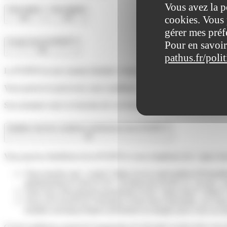
Vous avez la p
Tout replier
Tout déplier
cookies. Vous 
gérer mes préf
À quoi sert la PCRTP ?
Pour en savoir
pathus.fr/poli
La PCRTP est une somme destinée à financer l'assistance d'une personne p
Vous pouvez la percevoir, sous conditions.
Son montant varie en fonction de vos besoins d'assistance.
Quelles sont les conditions d'attribution de la PCRTP ?
Vous pouvez bénéficier de la PCRTP si vous remplissez les <span cl
Vous touchez une <a href="https://www.saint-pathus.fr/formali
administratives/?xml=F178">accident du travail</a> ou une <a
Votre taux d'incapacité permanente est de <span class="vale
Vous avez besoin de l'assistance d'une tierce personne, car vo
troubles neuropsychiques présentent un danger pour vous ou au