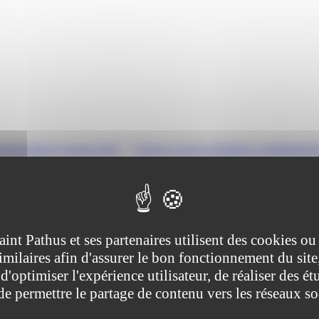
ravail dans le secteur privé
>
Qu'est-ce que la prestation complémentai
e pour recours à tierce personne (PCRTP) ?
tive (Première ministre)
aint Pathus et ses partenaires utilisent des cookies ou
imilaires afin d'assurer le bon fonctionnement du site
cours à tierce personne (PCRTP), quelles sont les conditions pour la pe
d'optimiser l'expérience utilisateur, de réaliser des ét
 de permettre le partage de contenu vers les réseaux s
e <Exposant>er</Exposant> mars 2013, la <a href="https://www.saint