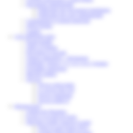
Documents administratifs
Publication des documents budgétaires
Publication des actes administratifs
Communiqué et journal municipal
Objets Perdus
Contact
VOS DÉMARCHES
Portail famille
Offres d’emplois
Prévention et sécurité
Ordures ménagères – Déchetterie
Solidarité, Seniors, C.C.A.S. et Le Vestiaire
Formalités entreprises
Marchés publics
Services
Service périscolaire
Le service état civil
Service urbanisme
Service-public.fr
Infrastructures
Cinéma des Brumiers
Écoles et accueils de loisirs
Direction scolaire jeunesse et sport
Point Accueil Jeunes (PAJ)
Scolaire Périscolaire & Sport