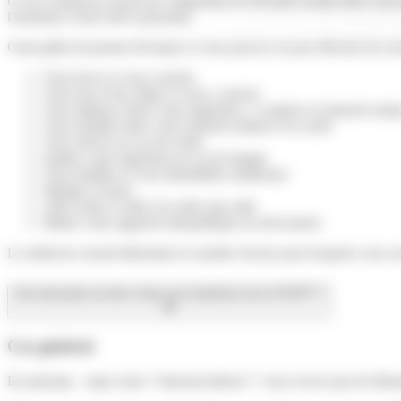
C'est le médecin-conseil de l'organisme de Sécurité sociale dont vous
l'assistance d'une tierce personne.
Cette grille lui permet d'évaluer si vous pouvez ou pas effectuer les
Vous lever et vous coucher
Vous lever d'un siège et vous y asseoir
Vous déplacer dans votre logement, y compris en fauteuil roula
Vous installer dans votre fauteuil roulant et en sortir
Vous relever en cas de chute
Quitter votre logement en cas de danger
Vous habiller et vous déshabiller totalement
Manger et boire
Aller uriner et aller à la selle sans aide
Mettre votre appareil orthopédique (si nécessaire)
Le médecin-conseil détermine le nombre d'actes pour lesquels vous av
Une demande est-elle à faire pour bénéficier de la PCRTP ?
Cas général
En principe, <span class="miseenevidence">vous n'avez pas de démar