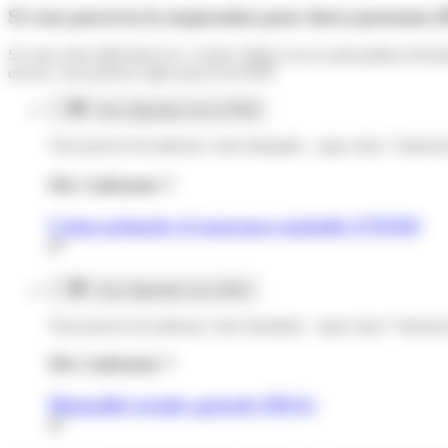
Si vous percevez la majoration pour tierce personne 
Si vous aviez déjà droit à la <a href="https://www.saint-pathus.fr/f
encore, vous pouvez opter pour la PCRTP.
Vous dépendez de la CPAM
Vous pouvez lui adresser votre demande, <span class="misee
Où s’adresser ?
Caisse primaire d'assurance maladie (CPAM)
Vous dépendez de la MSA
Vous pouvez lui adresser votre demande, <span class="misee
Où s’adresser ?
Mutualité sociale agricole (MSA)