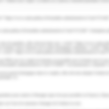
e">même sexe</span> (2 mères ou 2 pères), l'autorité parentale s'exerc
a href="https://www.saint-pathus.fr/formalites-administratives/?xml=F31
w.saint-pathus.fr/formalites-administratives/?xml=F15246">d'adoption p
 don de gamètes, elles doivent faire une <a href="https://www.saint-p
 l'enfant. Ainsi, l'épouse de la mère biologique obtiendra <a href="http
de <a href="https://www.saint-pathus.fr/formalites-administratives/?x
er par PMA par un couple de femmes est possible par la femme qui n'a pa
.fr/formalites-administratives/?xml=F35858">reconnaissance conjointe</
 aucun parent biologique dans le couple), elles devront adopter l'enfant 
arentale</a>.
station pour autrui à l'étranger (qui n'est pas possible en France), l'épo
gure sur l'acte de naissance étranger de l'enfant ou non.