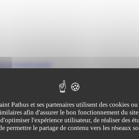
cice de l'autorité parentale
ive (Première ministre), Ministère chargé de la justice
aint Pathus et ses partenaires utilisent des cookies ou
imilaires afin d'assurer le bon fonctionnement du site
e les parents ont vis-à-vis de leur enfant mineur. Ces droits et devoirs se
tre exercée conjointement par les 2 parents ou par un seul parent.
d'optimiser l'expérience utilisateur, de réaliser des ét
 de permettre le partage de contenu vers les réseaux s