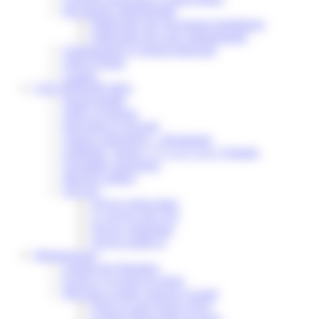
Documents administratifs
Publication des documents budgétaires
Publication des actes administratifs
Communiqué et journal municipal
Objets Perdus
Contact
VOS DÉMARCHES
Portail famille
Offres d’emplois
Prévention et sécurité
Ordures ménagères – Déchetterie
Solidarité, Seniors, C.C.A.S. et Le Vestiaire
Formalités entreprises
Marchés publics
Services
Service périscolaire
Le service état civil
Service urbanisme
Service-public.fr
Infrastructures
Cinéma des Brumiers
Écoles et accueils de loisirs
Direction scolaire jeunesse et sport
Point Accueil Jeunes (PAJ)
Scolaire Périscolaire & Sport