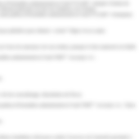
thus.fr/formalites-administratives/?xml=F15246">adopter l'enfant de
ribunal judiciaire du lieu de résidence de l'enfant.
ww.saint-pathus.fr/formalites-administratives/?xml=F15246">d'adoption
 façon plénière pour obtenir <a href="https://www.saint-
'acte de naissance de son enfant, puisque le lien maternel est établi.
ormalites-administratives/?xml=F887">reconnu</a>.
e.
 fin du concubinage, dissolution du Pacs).
saint-pathus.fr/formalites-administratives/?xml=F887">reconnu</a>. Dans
e.
aires familiales (Jaf) peut confier l'exercice de l'autorité parentale à