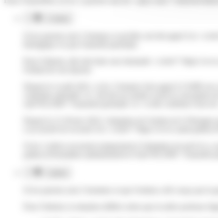
Dans l'hypothèse où les 2 parents sont du <span class="miseenevidenc
2 mères
Si les parents sont 2 femmes et qu'elles ont fait appel à la <
biologique n'a pas l'autorité parentale.
Pour l'obtenir, elle doit faire une demande <a href="https://ww
l'enfant de son épouse.
Depuis le 4 août 2021, si les 2 femmes font appel à l'AMP avec
conjointe anticipée</a> devant un notaire avant la conception de
xml=R12506">l'autorité parentale</a> si elle confirme l'acte 
Depuis le 21 février 2022, l'adoption de l'enfant né à l'étrang
a accouché de recourir à la <a href="https://www.saint-pathus
Si les 2 mères recourent uniquement à l'adoption (et qu'il n'y a
pathus.fr/formalites-administratives/?xml=R12506">l'autorité p
2 pères
Si les parents sont 2 hommes et que l'enfant a été conçu par la ge
Pour l'obtenir, la situation diffère selon que la mère porteuse fi