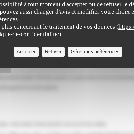
ossibilité à tout moment d'accepter ou de refuser le d
pouvez aussi changer d'avis et modifier votre choix e
érences.
 plus concernant le traitement de vos données (
https:
n peut citer les exemples suivants :
tique-de-confidentialite/
)
tien</span>
ne</span>
Accepter
Refuser
Gérer mes préférences
des parents (mariés, divorcés, pacsés, en union libre) et de la reconnaiss
d'incapacité de l'un des parents.
 leurs droits et leurs devoirs vis-à-vis de leur enfant.