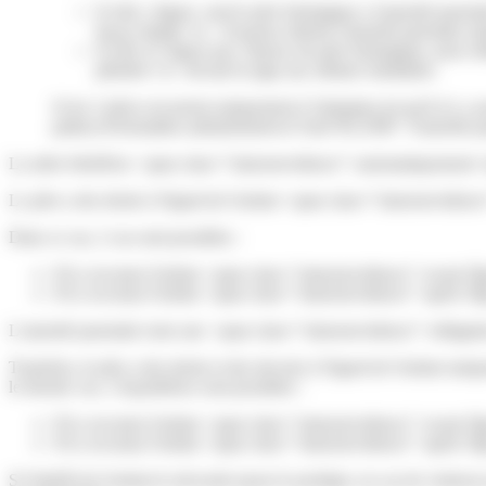
Si elle y figure, seul le père biologique a l'autorité pa
façon simple</a>. Il pourra obtenir l'autorité parentale un
Si elle n'y figure pas, l'époux du père biologique, pour 
plénière</a> devant le juge aux affaires familiales.
Si les 2 pères recourent uniquement à l'adoption (et qu'il n'y a
pathus.fr/formalites-administratives/?xml=R12506">l'autorité p
La mère bénéficie <span class="miseenevidence">automatiquement</span>
Le père a des droits à l'égard de l'enfant <span class="miseeneviden
Dans ce cas, 2 cas sont possibles :
S'il a reconnu l'enfant <span class="miseenevidence">avant l'âg
S'il a reconnu l'enfant <span class="miseenevidence">après l'âg
L'autorité parentale reste une <span class="miseenevidence">obligatio
Toutefois, le père a des droits et des devoirs à l'égard de l'enfant un
le dernier cas, 2 hypothèses sont possibles :
S'il a reconnu l'enfant <span class="miseenevidence">avant l'âg
S'il a reconnu l'enfant <span class="miseenevidence">après l'âg
Si l'intérêt de l'enfant le nécessite (pour le protéger, en cas de violenc