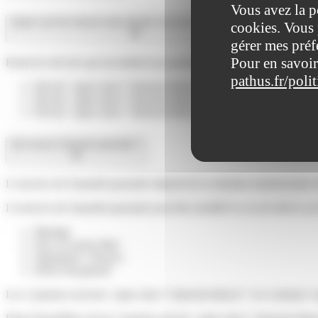
Vous avez la p
Quels sont les devoirs des parents vis-à-vis de leur enfant ?
cookies. Vous 
gérer mes préf
Pour en savoir
Parmi les devoirs qui incombent aux parents vis-à-vis de leur enfant, o
pathus.fr/poli
Devoir <span class="miseenevidence">de protection et d'entre
Devoir <span class="miseenevidence">d'éducation</span>
Devoir <span class="miseenevidence">de gestion du patrimoi
Qui exerce l'autorité parentale ?
L'exercice de l'autorité parentale dépend de la situation matrimoniale 
L'exercice de l'autorité parentale peut être modifié en cas de décès ou 
Mariage
Pacs ou union libre
Séparation / divorce
Décès-Incapacité
Les 2 parents exercent <span class="miseenevidence">en commun</span>