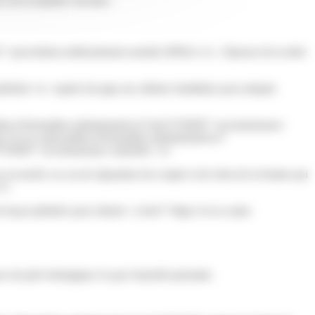
e de la manière suivante :
462">procréation médicalement assistée (PMA)</a>, l'épouse de la mère
lénière</a> auprès du juge aux affaires familiales pour adopter
athus.fr/formalites-administratives/?xml=F35858">reconnaissance
s://www.saint-pathus.fr/formalites-administratives/?
ml=F35858">reconnaissance mutuelle.</a>
s accouché, en cas de séparation du couple et de refus de la femme qui
a>.
de façon plénière pour obtenir <a href="https://www.saint-
ux du père biologique n'a pas l'autorité parentale.