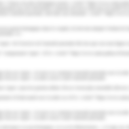
rentale. L'époux du père biologique pourra <a href="https://www.saint-pa
iquement par une déclaration conjointe devant le directeur du greffe du t
obtenir l'autorité parentale, doit faire une demande <a href="https://w
 aucun parent biologique dans le couple), ils devront adopter l'enfant de
arentale</a>.
 de l'exercice de l'autorité parentale dès lors que son nom figure sur l
ce">uniquement</span> s'il l'a <a href="https://www.saint-pathus.fr/f
e d'un an</span>, il exerce en commun l'autorité parentale avec la mèr
e d'un an</span>, la mère exerce seule l'autorité parentale.
n</span> pour les parents même s'ils ne vivent plus ensemble (divorce,
iquement s'il était marié avec la mère ou s'il l'a <a href="https://www.
e d'un an</span>, il exerce en commun l'autorité parentale avec la mèr
e d'un an</span>, la mère exerce seule l'autorité parentale.
es physiques ou psychologique, en cas de délaissement,...), le juge aux aff