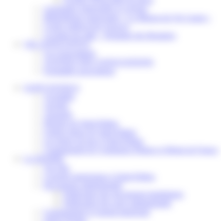
Assistantes maternelles et crèches
Bibliothèque municipale « La Maison du Ver Lisant »
Centre médical des Sources
Location de salle – Domaine des Brumiers
VIE ASSOCIATIVE
Les Associations
AGENDA DES ASSOCIATIONS
Formalités associations
SAINT-PATHUS
Actualités
Agenda
Annuaire
Histoire de Saint-Pathus
Galerie photo de Saint-Pathus
Les lignes de bus à Saint-Pathus
Communauté de Communes Plaines et Monts de France
LA MAIRIE
Vos élus
Conseils municipaux à Saint-Pathus
Documents administratifs
Publication des documents budgétaires
Publication des actes administratifs
Communiqué et journal municipal
Objets Perdus