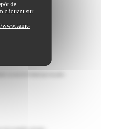
épôt de
n cliquant sur
//www.saint-
ance ou non de l'enfant par son père.