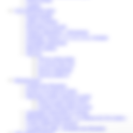
Contact
VOS DÉMARCHES
Portail famille
Offres d’emplois
Prévention et sécurité
Ordures ménagères – Déchetterie
Solidarité, Seniors, C.C.A.S. et Le Vestiaire
Formalités entreprises
Marchés publics
Services
Service périscolaire
Le service état civil
Service urbanisme
Service-public.fr
Infrastructures
Cinéma des Brumiers
Écoles et accueils de loisirs
Direction scolaire jeunesse et sport
Point Accueil Jeunes (PAJ)
Scolaire Périscolaire & Sport
Assistantes maternelles et crèches
Bibliothèque municipale « La Maison du Ver Lisant »
Centre médical des Sources
Location de salle – Domaine des Brumiers