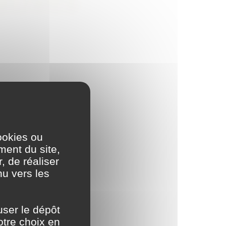
ookies ou
ment du site,
, de réaliser
nu vers les
user le dépôt
otre choix en