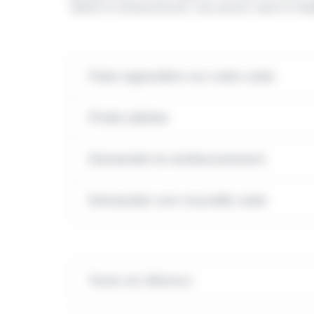
obtenir le remboursement, vous pouvez saisir le média
Faire opposition sur votre carte
Porter plainte
Demander le remboursement
Demander une nouvelle carte
Textes de référence