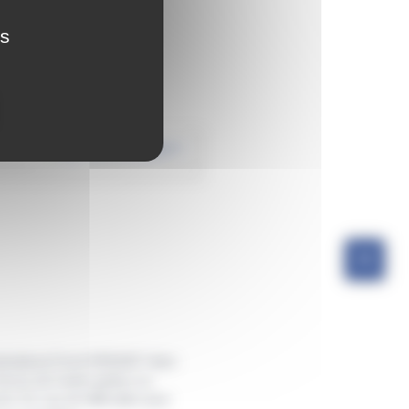
es
istratives/?xml=R55440">faire
rces de l'ordre (police ou
. En cas de difficultés pour