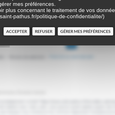
 gérer mes préférences.
ir plus concernant le traitement de vos donné
saint-pathus.fr/politique-de-confidentialite/
)
ACCEPTER
REFUSER
GÉRER MES PRÉFÉRENCES
ion
Moyens de paiement
Perte de sa carte bancaire
>
>
dministrative (Première ministre)
mmédiatement <a href="https://www.saint-pathus.fr/formalites-admin
té réalisés avec votre carte, vous pouvez porter plainte auprès des fo
, votre banque vous rembourse les sommes dépensées frauduleusement