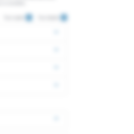
s à connaître.
Tout replier
Tout déplier