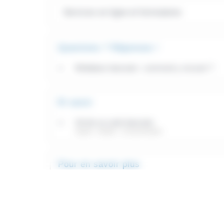
Services en ligne et formulaires
Questions ? Réponses !
Médiateur bancaire : comment y recourir ?
Et aussi
Vol de sa carte bancaire
Argent - Impôts - Consommation
Pour en savoir plus
La carte bancaire
Institut national de la consommation (INC)