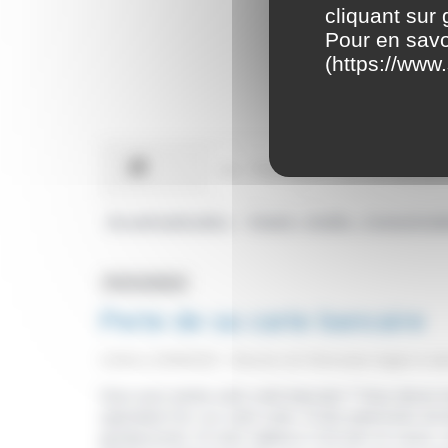
cliquant sur
Pour en savo
(
https://www.
Accueil particuliers
Argent - Impôts - Consommat
>
Fiche pratique
Perte de sa carte bancaire
Vérifié le 04/08/2023 - Direction de l'information légale et a
Vous avez perdu votre carte bancaire ? Vous devez i
opposition</a> sur votre carte. Si des paiements ont é
gendarmerie). Si votre vigilance n'est pas en cause