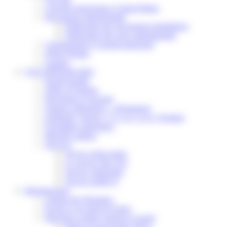
Conseils municipaux à Saint-Pathus
Documents administratifs
Publication des documents budgétaires
Publication des actes administratifs
Communiqué et journal municipal
Objets Perdus
Contact
VOS DÉMARCHES
Portail famille
Offres d’emplois
Prévention et sécurité
Ordures ménagères – Déchetterie
Solidarité, Seniors, C.C.A.S. et Le Vestiaire
Formalités entreprises
Marchés publics
Services
Service périscolaire
Le service état civil
Service urbanisme
Service-public.fr
Infrastructures
Cinéma des Brumiers
Écoles et accueils de loisirs
Direction scolaire jeunesse et sport
Point Accueil Jeunes (PAJ)