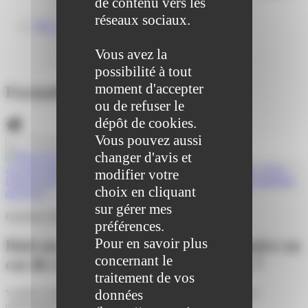
de contenu vers les
Centre médical des Sources
Location de salle – Domaine des Brumiers
réseaux sociaux.
VIE ASSOCIATIVE
Les Associations
AGENDA DES ASSOCIATIONS
Vous avez la
Formalités associations
possibilité à tout
moment d'accepter
Formalités administratives
ou de refuser le
dépôt de cookies.
Vous pouvez aussi
changer d'avis et
Accueil particuliers
>
Logement
>
Location immobilière : loyer
>
modifier votre
Doit-on payer des frais au propriétaire en cas de retard de paiement
choix en cliquant
du loyer ?
sur gérer mes
Question-réponse
préférences.
Pour en savoir plus
Doit-on payer des frais au propriétaire en
concernant le
cas de retard de paiement du loyer ?
traitement de vos
données
Vérifié le 08/03/2021 - Direction de l'information légale et
administrative (Première ministre)