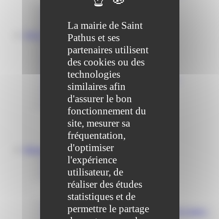
Communiqué et journal municipal
Objets Perdus
La mairie de Saint
Contact
VOS DÉMARCHES
Pathus et ses
Portail famille
partenaires utilisent
Offres d’emplois
des cookies ou des
Prévention et sécurité
Ordures ménagères – Déchetterie
technologies
Solidarité, Seniors, C.C.A.S. et Le Vestiaire
similaires afin
Formalités entreprises
Marchés publics
d'assurer le bon
Services
fonctionnement du
Service périscolaire
site, mesurer sa
Le service état civil
Service urbanisme
fréquentation,
Service-public.fr
d'optimiser
Infrastructures
l'expérience
Cinéma des Brumiers
Écoles et accueils de loisirs
utilisateur, de
Direction scolaire jeunesse et sport
réaliser des études
Point Accueil Jeunes (PAJ)
Scolaire Périscolaire & Sport
statistiques et de
Assistantes maternelles et crèches
permettre le partage
Bibliothèque municipale « La Maison du Ver Lisant »