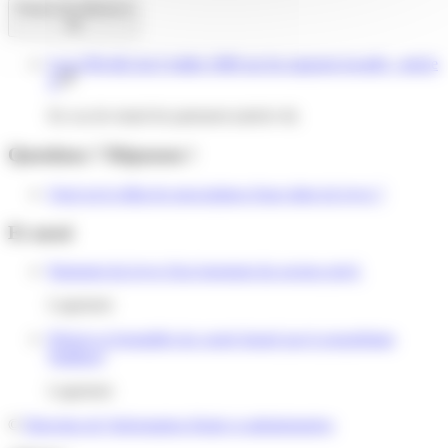
Textes de référence
Loi n°89-462 du 6 juillet 1989 sur les rapports locatifs : article
4
En cas de retard de paiement (article 4i)
Questions ? Réponses !
Quel est le délai de prescription d'une dette de loyer ?
Et aussi
Paiement du loyer d'un logement du secteur privé
Logement
Préavis et formalités du congé donné par le propriétaire
(bailleur)
Logement
©
Direction de l'information légale et administrative