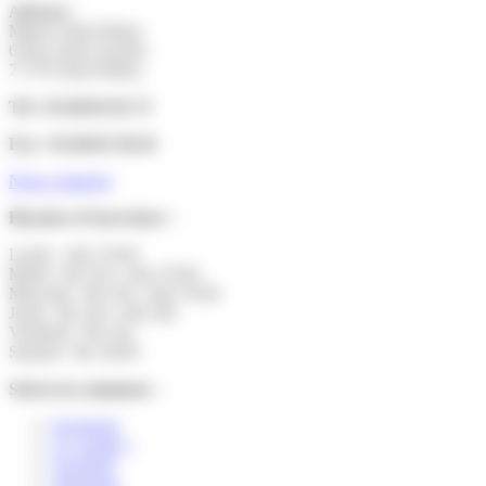
Adresse :
Mairie Saint-Pathus
6 Rue Saint Antoine
77178 Saint-Pathus
Tél : 01.60.01.01.73
Fax : 01.60.01.58.29
Nous contacter
Horaires d’ouverture :
Lundi : 14h-17h30
Mardi : 9h-12h | 14h-17h30
Mercredi : 9h-12h | 14h-17h30
Jeudi : 9h-12h | 14h-19h
Vendredi : 9h-12h
Samedi : 9h-12h30
Suivez la commune :
Facebook
X ( twitter )
YouTube
Instagram