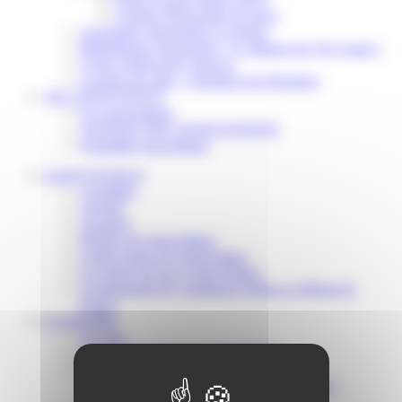
Scolaire Périscolaire & Sport
Assistantes maternelles et crèches
Bibliothèque municipale « La Maison du Ver Lisant »
Centre médical des Sources
Location de salle – Domaine des Brumiers
VIE ASSOCIATIVE
Les Associations
AGENDA DES ASSOCIATIONS
Formalités associations
SAINT-PATHUS
Actualités
Agenda
Annuaire
Histoire de Saint-Pathus
Galerie photo de Saint-Pathus
Les lignes de bus à Saint-Pathus
Communauté de Communes Plaines et Monts de
France
LA MAIRIE
Vos élus
Conseils municipaux à Saint-Pathus
Documents administratifs
Publication des documents budgétaires
Publication des actes administratifs