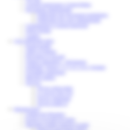
Conseils municipaux à Saint-Pathus
Documents administratifs
Publication des documents budgétaires
Publication des actes administratifs
Communiqué et journal municipal
Objets Perdus
Contact
VOS DÉMARCHES
Portail famille
Offres d’emplois
Prévention et sécurité
Ordures ménagères – Déchetterie
Solidarité, Seniors, C.C.A.S. et Le Vestiaire
Formalités entreprises
Marchés publics
Services
Service périscolaire
Le service état civil
Service urbanisme
Service-public.fr
Infrastructures
Cinéma des Brumiers
Écoles et accueils de loisirs
Direction scolaire jeunesse et sport
Point Accueil Jeunes (PAJ)