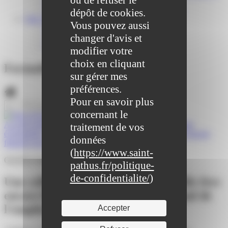
ou de refuser le
Centre médical des Sources
Location de salle – Domaine des Brumiers
dépôt de cookies.
VIE ASSOCIATIVE
Vous pouvez aussi
Les Associations
changer d'avis et
AGENDA DES ASSOCIATIONS
Formalités associations
modifier votre
choix en cliquant
Formalités administratives
sur gérer mes
préférences.
Pour en savoir plus
concernant le
Accueil particuliers
>
Travail - Formation
>
Licenciement
traitement de vos
économique
>
Une cellule de reclassement peut-elle être encore
données
financée par le fonds national de l'emploi (FNE) ?
(
https://www.saint-
Question-réponse
pathus.fr/politique-
de-confidentialite/
)
Une cellule de reclassement peut-elle être
encore financée par le fonds national de
l'emploi (FNE) ?
Accepter