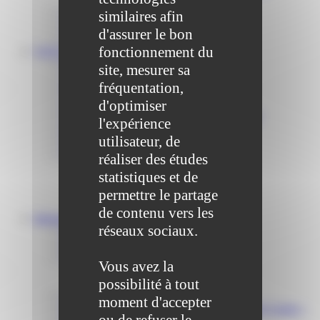
Communiqué et journal municipal
similaires afin
Objets Perdus
d'assurer le bon
Contact
fonctionnement du
VOS DÉMARCHES
Portail famille
site, mesurer sa
Offres d’emplois
fréquentation,
Prévention et sécurité
Ordures ménagères – Déchetterie
d'optimiser
Solidarité, Seniors, C.C.A.S. et Le Vestiaire
l'expérience
Formalités entreprises
utilisateur, de
Marchés publics
Services
réaliser des études
Service périscolaire
statistiques et de
Le service état civil
permettre le partage
Service urbanisme
Service-public.fr
de contenu vers les
Infrastructures
réseaux sociaux.
Cinéma des Brumiers
Écoles et accueils de loisirs
Direction scolaire jeunesse et sport
Vous avez la
Point Accueil Jeunes (PAJ)
possibilité à tout
Scolaire Périscolaire & Sport
Assistantes maternelles et crèches
moment d'accepter
Bibliothèque municipale « La Maison du Ver Lisant »