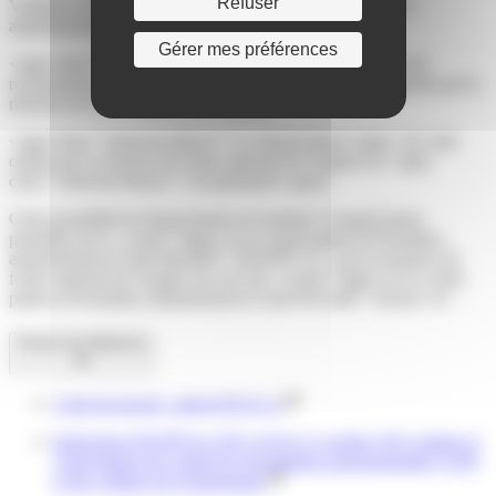
Refuser
Vérifié le 12/07/2023 - Direction de l'information légale et
administrative (Première ministre)
Gérer mes préférences
<span class="miseenevidence">Oui</span>. Une cellule de
reclassement mise en place par l'employeur peut être financée par la
mission du fonds national de l'emploi.
<span class="miseenevidence">Le financement</span> de cette
cellule par la mission du fonds national de l'emploi est <span
class="miseenevidence">exceptionnel</span>.
Cette possibilité de financement est soumise à l'appréciation
préalable de la <a href="https://www.saint-pathus.fr/formalites-
administratives/?xml=R63464">DGEFP</a> et de la mission du
fonds national de l'emploi sur avis du <a href="https://www.saint-
pathus.fr/formalites-administratives/?xml=R31466">Dreets</a>.
Textes de référence
Code du travail : article R5111-2
Instruction DGEFP no 2011-24 du 21 octobre 2011 relative à
l’articulation du contrat de sécurisation professionnelle (CSP)
et des cellules de reclassement