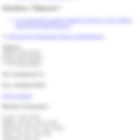
Questions ? Réponses !
Un ressortissant européen salarié en France a-t-il les mêmes
droits qu'un salarié français ?
©
Direction de l'information légale et administrative
Adresse :
Mairie Saint-Pathus
6 Rue Saint Antoine
77178 Saint-Pathus
Tél : 01.60.01.01.73
Fax : 01.60.01.58.29
Nous contacter
Horaires d’ouverture :
Lundi : 14h-17h30
Mardi : 9h-12h | 14h-17h30
Mercredi : 9h-12h | 14h-17h30
Jeudi : 9h-12h | 14h-19h
Vendredi : 9h-12h