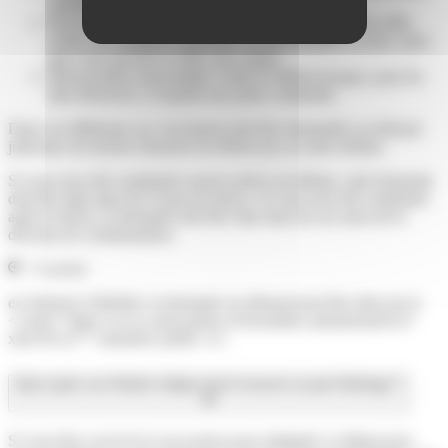
criminelle
Non-assistance au défunt menacé d'un crime ou d'un délit
contre son intégrité corporelle et ayant entraîné sa mort, alors
que vous pouviez le faire sans risque.
Dénonciation mensongère contre le défunt lorsque, pour les
faits dénoncés, il risquait une peine criminelle.
Dans ces différents cas, l'exclusion doit être demandée au tribunal
judiciaire du dernier domicile du défunt par un autre héritier.
Si vous avez été condamné avant le décès du défunt, cette demande
doit être faite dans les 6 mois du décès. Si vous avez été condamné
après le décès, la demande doit être faite dans les six mois de la
décision de condamnation.
À savoir
en l'absence d'héritier, la demande au tribunal peut être faite par le
<a href="https://www.saint-pathus.fr/formalites-administratives/?
xml=R1127">ministère public</a>.
Dans quels cas l'héritier indigne peut-il recevoir sa part d'héritage ?
Si vous êtes exclu de la succession pour indignité, le défunt peut