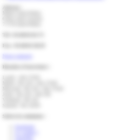
Adresse :
Mairie Saint-Pathus
6 Rue Saint Antoine
77178 Saint-Pathus
Tél : 01.60.01.01.73
Fax : 01.60.01.58.29
Nous contacter
Horaires d’ouverture :
Lundi : 14h-17h30
Mardi : 9h-12h | 14h-17h30
Mercredi : 9h-12h | 14h-17h30
Jeudi : 9h-12h | 14h-19h
Vendredi : 9h-12h
Samedi : 9h-12h30
Suivez la commune :
Facebook
X ( twitter )
YouTube