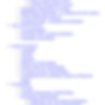
Scolaire Périscolaire & Sport
Assistantes maternelles et crèches
Bibliothèque municipale « La Maison du Ver Lisant »
Centre médical des Sources
Location de salle – Domaine des Brumiers
VIE ASSOCIATIVE
Les Associations
AGENDA DES ASSOCIATIONS
Formalités associations
SAINT-PATHUS
Actualités
Agenda
Annuaire
Histoire de Saint-Pathus
Galerie photo de Saint-Pathus
Les lignes de bus à Saint-Pathus
Communauté de Communes Plaines et Monts de
France
LA MAIRIE
Vos élus
Conseils municipaux à Saint-Pathus
Documents administratifs
Publication des documents budgétaires
Publication des actes administratifs