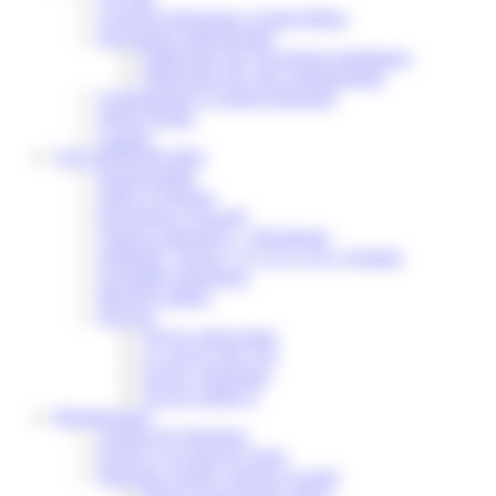
Conseils municipaux à Saint-Pathus
Documents administratifs
Publication des documents budgétaires
Publication des actes administratifs
Communiqué et journal municipal
Objets Perdus
Contact
VOS DÉMARCHES
Portail famille
Offres d’emplois
Prévention et sécurité
Ordures ménagères – Déchetterie
Solidarité, Seniors, C.C.A.S. et Le Vestiaire
Formalités entreprises
Marchés publics
Services
Service périscolaire
Le service état civil
Service urbanisme
Service-public.fr
Infrastructures
Cinéma des Brumiers
Écoles et accueils de loisirs
Direction scolaire jeunesse et sport
Point Accueil Jeunes (PAJ)