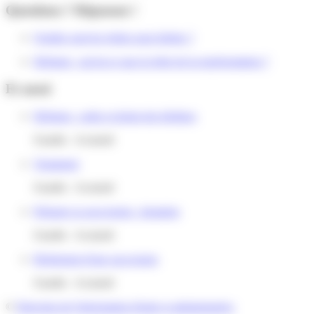
Questions ? Réponses !
Quelles sont les règles pour hériter ?
Héritage : qu'est-ce que la règle de la représentation ?
Et aussi
Héritage : ordre et droits des héritiers
Famille - Scolarité
Testament
Famille - Scolarité
Préparer sa succession : donation
Famille - Scolarité
Règlement d'une succession
Famille - Scolarité
©
Direction de l'information légale et administrative