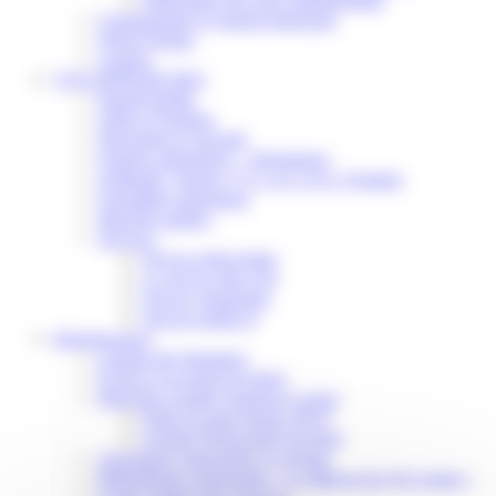
Communiqué et journal municipal
Objets Perdus
Contact
VOS DÉMARCHES
Portail famille
Offres d’emplois
Prévention et sécurité
Ordures ménagères – Déchetterie
Solidarité, Seniors, C.C.A.S. et Le Vestiaire
Formalités entreprises
Marchés publics
Services
Service périscolaire
Le service état civil
Service urbanisme
Service-public.fr
Infrastructures
Cinéma des Brumiers
Écoles et accueils de loisirs
Direction scolaire jeunesse et sport
Point Accueil Jeunes (PAJ)
Scolaire Périscolaire & Sport
Assistantes maternelles et crèches
Bibliothèque municipale « La Maison du Ver Lisant »