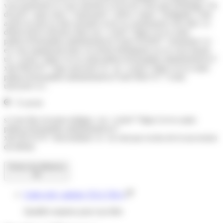
vous pardonner et vous autoriser à recevoir votre part d'héritage. On
dit qu'il <span class="expression">relève</span> l'indignité. Cette
action ne peut se faire qu'après avoir eu connaissance des faits. Le
défunt doit le déclarer dans son <a href="https://www.saint-
pathus.fr/formalites-administratives/?xml=N16265">testament</a>
en vous maintenant dans vos droits héréditaires ou en vous faisant
un <a href="https://www.saint-pathus.fr/formalites-administratives/?
xml=R62707">legs universel</a> ou <a href="https://www.saint-
pathus.fr/formalites-administratives/?xml=R62711">à titre
universel</a>.
À savoir
si vous êtes reconnu indigne, vos <a href="https://www.saint-
pathus.fr/formalites-administratives/?
xml=R12574">descendants</a> ne sont pas exclus de la succession
du défunt.
Textes de référence
Code civil : articles 725 à 729-1
Qualités requises pour succéder