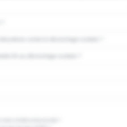
 ?
ucatives contre le décrochage scolaire ?
ettre fin au décrochage scolaire ?
étant à finalité professionnelle ?