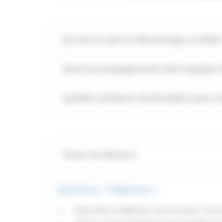
Qu'est-ce que le décrochage scolaire
Quel accompagnement des équipes éd
Quelles solutions d'orientation pour m
Textes de référence
Questions ? Réponses !
Quels titres et diplômes sont reconnus comme 