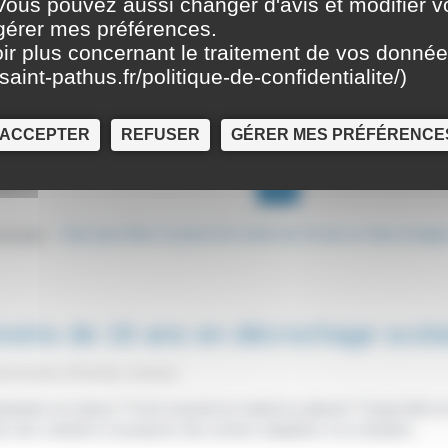
Vous pouvez aussi changer d'avis et modifier v
 gérer mes préférences.
ir plus concernant le traitement de vos donné
saint-pathus.fr/politique-de-confidentialite/
)
ACCEPTER
REFUSER
GÉRER MES PRÉFÉRENCE
t lycée
Que peut faire un jeune de moins de 16 ans en décrochage 
>
moins de 16 ans en décrochage scola
dministrative (Première ministre)
rtantes en classe ? Il est souvent en retard ou absent ? Il peut être e
her des solutions et proposer des actions adaptées à sa situation.