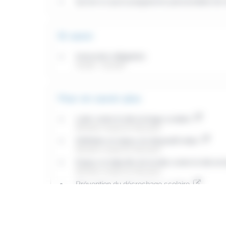
Qu'est-ce qu'un programme personnalisé de 
Et aussi
Instruction obligatoire
Famille - Scolarité
Pour en savoir plus
Lutte contre le décrochage scolaire
Ministère chargé de l'éducation
Définition et enjeux du dispositif relais
Ministère chargé de l'éducation
Enjeux et objectifs de la lutte contre le décro
Ministère chargé de l'éducation
Prévention du décrochage scolaire
Ministère chargé de l'éducation
Socle commun de connaissances, de compéte
Ministère chargé de l'éducation