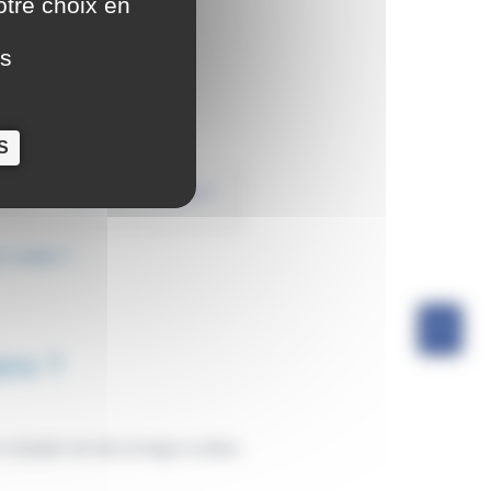
otre choix en
es
S
scolaire ?
ire ?
n situation de décrochage scolaire.