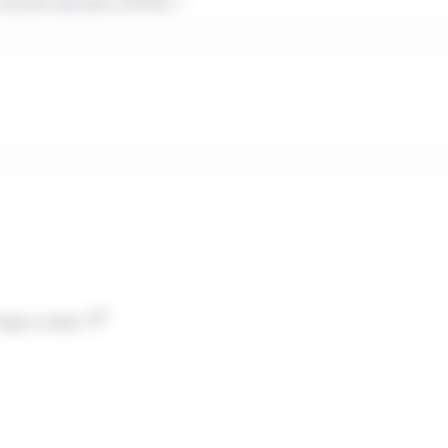
réussite éducative (PPRE) ?
chage scolaire
nces et de culture