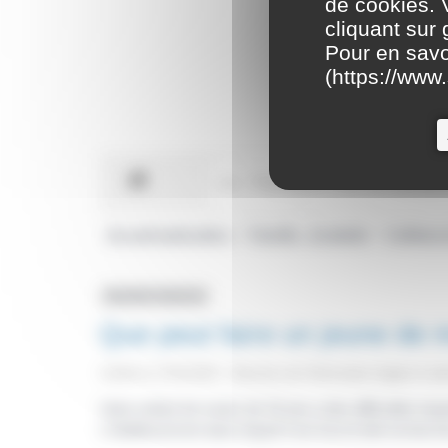
de cookies. 
cliquant sur
Pour en savo
(
https://www.
Accueil particuliers
Famille - Scolarité
Collège e
>
>
Question-réponse
Que peut faire un jeune de 
Vérifié le 17/01/2023 - Direction de l'information légale et a
Votre enfant de moins de 16 ans a des difficultés impo
L'établissement dans lequel il est inscrit doit recherc