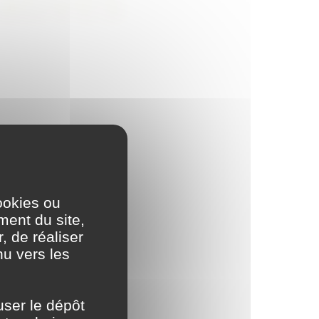
atives
ookies ou
ment du site,
, de réaliser
nu vers les
user le dépôt