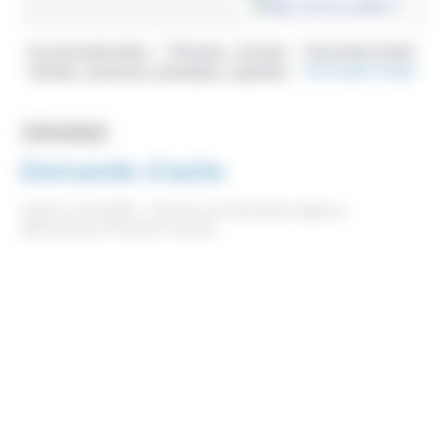
Accueil particuliers
Étranger - Europe
Demande d'asile
>
>
(réfugié, protection subsidiaire, apatride)
Demande d'asile
>
Fiche pratique
Demande d'asile
Vérifié le 24/12/2021 - Direction de l'information légale et
administrative (Première ministre)
Depuis la frontière
En France
Si vous venez en France pour obtenir le statut de réfugié, vous
devez vous adresser aux autorités de police aux frontières
pour leur signaler votre souhait. Puis vous devez effectuer des
démarches en préfecture pour faire enregistrer votre demande