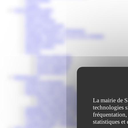
Contact
VOS DÉMARCHES
Portail famille
Offres d’emplois
Prévention et sécurité
Ordures ménagères – Déchetterie
Solidarité, Seniors, C.C.A.S. et Le Vestiaire
Formalités entreprises
Marchés publics
Services
Service périscolaire
Le service état civil
Service urbanisme
Service-public.fr
Infrastructures
Cinéma des Brumiers
Écoles et accueils de loisirs
Direction scolaire jeunesse et sport
Point Accueil Jeunes (PAJ)
La mairie de S
Scolaire Périscolaire & Sport
technologies s
Assistantes maternelles et crèches
Bibliothèque municipale « La Maison du Ver Lisant »
fréquentation, 
Centre médical des Sources
statistiques et
Location de salle – Domaine des Brumiers