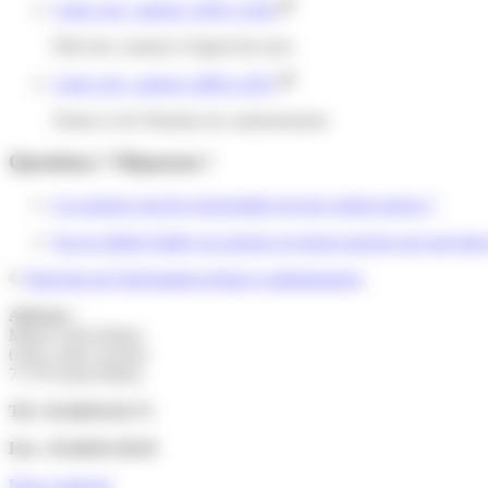
Code civil : articles 1199 à 1202
Effet des contrats à l'égard des tiers
Code civil : articles 2288 à 2297
Nature et de l'étendue du cautionnement
Questions ? Réponses !
Les parents sont-ils responsables de leur enfant majeur ?
Est-on obligé d'aider ses parents ou beaux-parents qui sont dans
©
Direction de l'information légale et administrative
Adresse :
Mairie Saint-Pathus
6 Rue Saint Antoine
77178 Saint-Pathus
Tél : 01.60.01.01.73
Fax : 01.60.01.58.29
Nous contacter