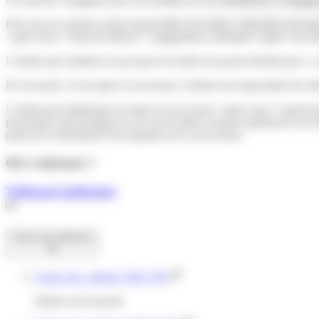
Pour que les enfants soient responsables des dettes contractées par leu
<span class="miseenevidence">engagement volontaire</span> (et écrit
L'enfant qui souhaite ne pas payer les dettes du parent décédé peut <
En revanche, s'il accepte la succession, l'enfant est responsable des d
L'enfant peut également accepter la succession <span class="expressi
personnels sont protégés au cas où les dettes seraient supérieures aux b
partir de la déclaration d'acceptation de la succession.
Où s’adresser ?
Tribunal judiciaire
Textes de référence
Code civil : articles 768 à 781
Option successorale