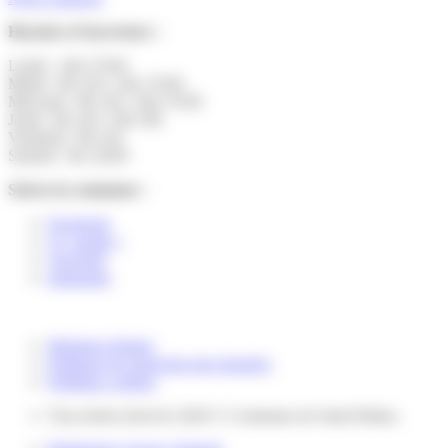
Horaires d’ouverture :
Lundi : 14h-17h30
Mardi : 9h-12h | 14h-17h30
Mercredi : 9h-12h | 14h-17h30
Jeudi : 9h-12h | 14h-19h
Vendredi : 9h-12h
Samedi : 9h-12h30
Suivez la commune :
Facebook
X ( twitter )
YouTube
Instagram
Mentions légales
Politique de protection des données
Politique cookies
Tous droits réservés 2026 © Commune de Saint-Pathus.