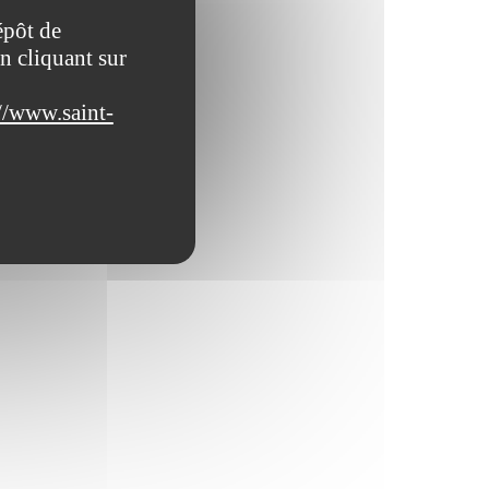
épôt de
n cliquant sur
//www.saint-