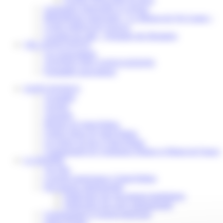
Assistantes maternelles et crèches
Bibliothèque municipale « La Maison du Ver Lisant »
Centre médical des Sources
Location de salle – Domaine des Brumiers
VIE ASSOCIATIVE
Les Associations
AGENDA DES ASSOCIATIONS
Formalités associations
SAINT-PATHUS
Actualités
Agenda
Annuaire
Histoire de Saint-Pathus
Galerie photo de Saint-Pathus
Les lignes de bus à Saint-Pathus
Communauté de Communes Plaines et Monts de France
LA MAIRIE
Vos élus
Conseils municipaux à Saint-Pathus
Documents administratifs
Publication des documents budgétaires
Publication des actes administratifs
Communiqué et journal municipal
Objets Perdus