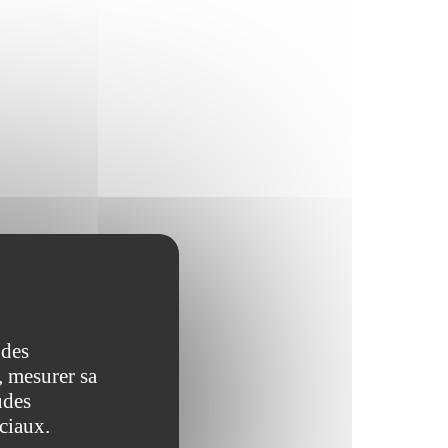
 des
, mesurer sa
udes
ociaux.