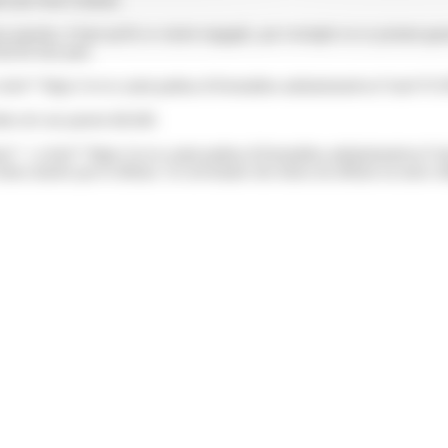
rs parents, il faut qu'ils se soient engagés, par exemple en se portant g
) de leur part.
a href="https://www.saint-pathus.fr/formalites-administratives/?xml=F1
ettes de son parent décédé.
on"><a href="https://www.saint-pathus.fr/formalites-administratives/?x
iens laissés par le défunt. Un inventaire des biens du défunt est alors ob