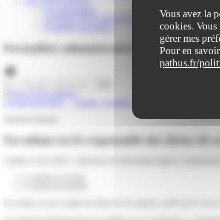
VIE ASSOCIATIVE
Les Associations
Vous avez la p
AGENDA DES ASSOCIATIONS
cookies. Vous 
Formalités associations
gérer mes préf
Formalités administratives
Pour en savoir
pathus.fr/poli
Accueil particuliers
>
Famille - Scolarité
>
Autorité parentale
>
Un e
Question-réponse
Un enfant est-il responsable des dettes de s
Vérifié le 24/11/2022 - Direction de l'information légale et administrat
Le parent est vivant
Le parent est décédé
Un enfant n'a pas à régler les dettes de ses parents, quelle qu'en soit
Les parents s'engagent pour eux-mêmes et, en conséquence, n'engagent