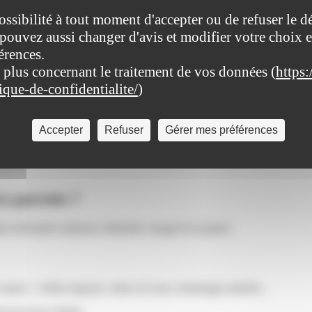
ossibilité à tout moment d'accepter ou de refuser le d
pouvez aussi changer d'avis et modifier votre choix e
érences.
 plus concernant le traitement de vos données (
https:
tique-de-confidentialite/
)
Accepter
Refuser
Gérer mes préférences
nfant est-il responsable des dettes de ses parents ?
es parents ?
ive (Première ministre), Ministère chargé de la justice
 la nature : crédits impayés, dettes de loyer, dommages-intérêts…
 pas leurs enfants.