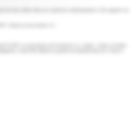
arant de leurs dettes dans un contrat de cautionnement. Cela suppose un
199">refuser la succession</a>.
ml=F1199">à concurrence de l'actif net</a></span>. Ainsi, ses biens
ligatoire. Il doit être déposé au greffe du tribunal dans les 2 mois à