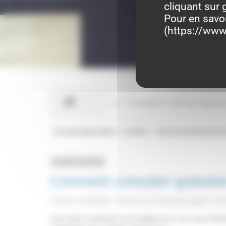
cliquant sur 
Pour en savo
(
https://www.
Accueil particuliers
Justice
Accès au droit et à la
>
>
Question-réponse
Comment consulter gratuite
Vérifié le 03/04/2023 - Direction de l'information légale et a
Vous êtes confronté à un problème et vous avez beso