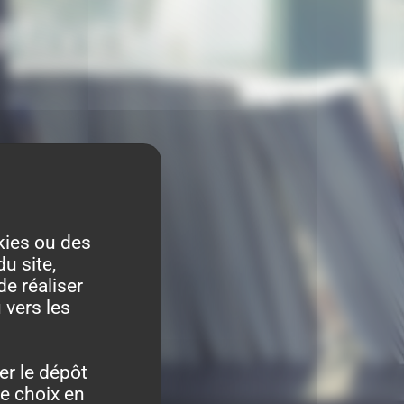
atives
kies ou des
u site,
de réaliser
 vers les
er le dépôt
re choix en