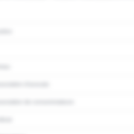
stice
reau
sociation d'avocats
association de consommateurs
dicat