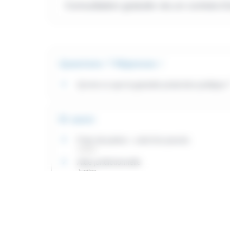
Consultation gratuite via un contrat 
Questions ? Réponses !
Qu'est-ce que la garantie protection juridique 
Et aussi
Frais de justice : coût d'un procès
Justice
Aide juridictionnelle
Justice
Avocat
Justice