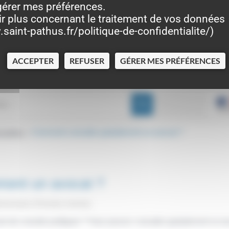
gérer mes préférences.
ir plus concernant le traitement de vos données
saint-pathus.fr/politique-de-confidentialite/
)
ACCEPTER
REFUSER
GÉRER MES PRÉFÉRENCES
 justice
Comment consulter gratuitement un avocat ?
>
ment un avocat ?
dministrative (Première ministre)
in de conseils juridiques ? Vous pouvez consulter gratuitement un 