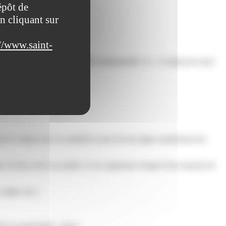
épôt de
n cliquant sur
//www.saint-
inistratives/?xml=R48975">liberté fondamentale</a>. L'employeur peut
en contact avec la clientèle le port de tout signe manifestant des
ns un lieu ouvert au public ou un organisme chargé d'une mission de
niqab, etc.).
servé au personnel.</span>