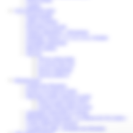
Contact
VOS DÉMARCHES
Portail famille
Offres d’emplois
Prévention et sécurité
Ordures ménagères – Déchetterie
Solidarité, Seniors, C.C.A.S. et Le Vestiaire
Formalités entreprises
Marchés publics
Services
Service périscolaire
Le service état civil
Service urbanisme
Service-public.fr
Infrastructures
Cinéma des Brumiers
Écoles et accueils de loisirs
Direction scolaire jeunesse et sport
Point Accueil Jeunes (PAJ)
Scolaire Périscolaire & Sport
Assistantes maternelles et crèches
Bibliothèque municipale « La Maison du Ver Lisant »
Centre médical des Sources
Location de salle – Domaine des Brumiers