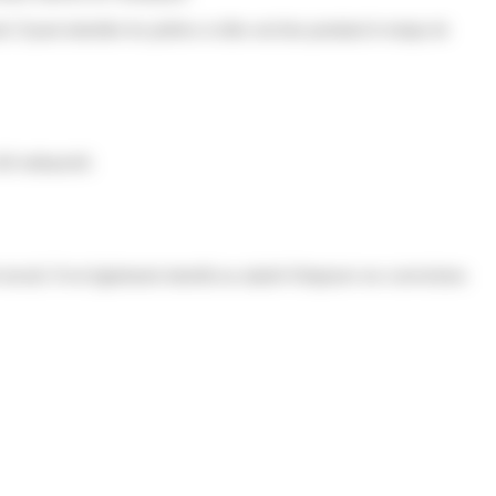
Il peut interdire les prières si elles ont lieu pendant le temps de
 été embauché.
avail. Il est également interdit au salarié d'imposer ses convictions