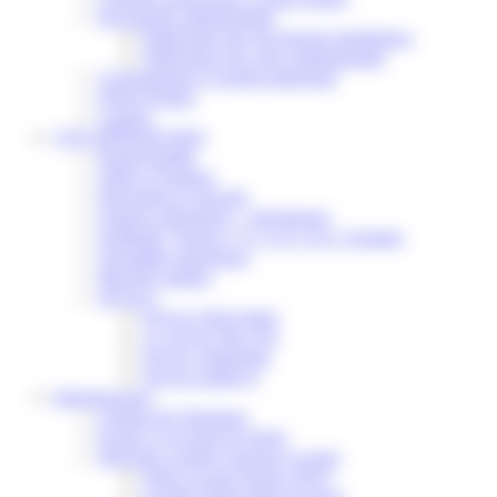
Documents administratifs
Publication des documents budgétaires
Publication des actes administratifs
Communiqué et journal municipal
Objets Perdus
Contact
VOS DÉMARCHES
Portail famille
Offres d’emplois
Prévention et sécurité
Ordures ménagères – Déchetterie
Solidarité, Seniors, C.C.A.S. et Le Vestiaire
Formalités entreprises
Marchés publics
Services
Service périscolaire
Le service état civil
Service urbanisme
Service-public.fr
Infrastructures
Cinéma des Brumiers
Écoles et accueils de loisirs
Direction scolaire jeunesse et sport
Point Accueil Jeunes (PAJ)
Scolaire Périscolaire & Sport