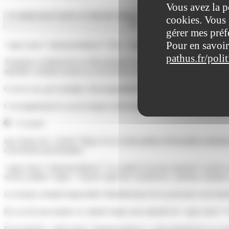
Vous avez la p
Le salarié peut-il porter un vêtement religieux ou un signe religieux dans l'e
cookies. Vous 
gérer mes préf
Pour en savoir
<span class="miseenevidence">Oui, </span>le port d'un signe ou d'un 
pathus.fr/poli
Toutefois, la liberté de se vêtir pendant le temps et sur le lieu de t
interdire certaines tenues ou accessoires (ou imposer le port de certain
C'est le cas, par exemple, d'incompatibilité entre le port d'un signe re
C'est également le cas de risques (mécaniques ou chimiques) accrus pa
À savoir
une clause du <a href="https://www.saint-pathus.fr/formalites-administ
convictions personnelles.
<span class="miseenevidence">Le salarié n'est pas autorisé à cacher 
service public</span>. Il peut s'agir des commerces, cinémas, banques
Les tenues rendant impossible l'identification de la personne sont inter
En cas de non-respect, le salarié risque une amende de <span clas
En revanche, <span class="miseenevidence">cette interdiction ne concer