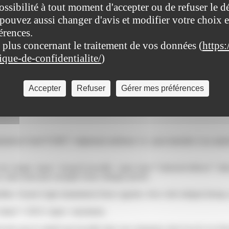
ossibilité à tout moment d'accepter ou de refuser le d
ntreprise ?
pouvez aussi changer d'avis et modifier votre choix e
érences.
 plus concernant le traitement de vos données (
https:
vêtement religieux est autorisé.
tique-de-confidentialite/
)
ravail n'est pas une <a href="https://www.saint-pathus.fr/formalites-adm
es tenues) pour des raisons de sécurité, de santé ou d'hygiène sanitaire.
Accepter
Refuser
Gérer mes préférences
ligieux et d'un équipement obligatoire de protection.
r le port de vêtements ou d'insignes non adaptés.
ratives/?xml=F1905">règlement intérieur</a> peut interdire à un salarié 
son visage</span> lorsqu'il travaille <span class="miseenevidence">da
, mais aussi par exemple d'une clinique privée.
dites. Il peut s'agir notamment d'une cagoule, d'un voile intégral (burqa, 
s="valeur">150 €</span> maximum.
ne pas le salarié qui travaille dans une entreprise dont l'accès est ré