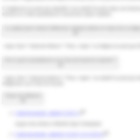
L'employeur ne peut pas interdire à un salarié de prier dans son bureau 
travail ou si elles perturbent le travail des autres salariés.
Le salarié peut-il refuser d'effectuer certaines tâches en raison de sa religi
<span class="miseenevidence">Non,</span> la religion ne peut pas être
Est-ce que le prosélytisme sur le lieu de travail est autorisé ?
<span class="miseenevidence">Non,</span> un salarié ne peut pas tenter 
religieuses sur le lieu de travail.
Textes de référence
Code du travail : article L1121-1
respect des droits et libertés dans l'entreprise
Code du travail : articles L1132-1 à L1132-4