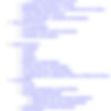
Assistantes maternelles et crèches
Bibliothèque municipale « La Maison du Ver Lisant »
Centre médical des Sources
Location de salle – Domaine des Brumiers
VIE ASSOCIATIVE
Les Associations
AGENDA DES ASSOCIATIONS
Formalités associations
SAINT-PATHUS
Actualités
Agenda
Annuaire
Histoire de Saint-Pathus
Galerie photo de Saint-Pathus
Les lignes de bus à Saint-Pathus
Communauté de Communes Plaines et Monts de France
LA MAIRIE
Vos élus
Conseils municipaux à Saint-Pathus
Documents administratifs
Publication des documents budgétaires
Publication des actes administratifs
Communiqué et journal municipal
Objets Perdus