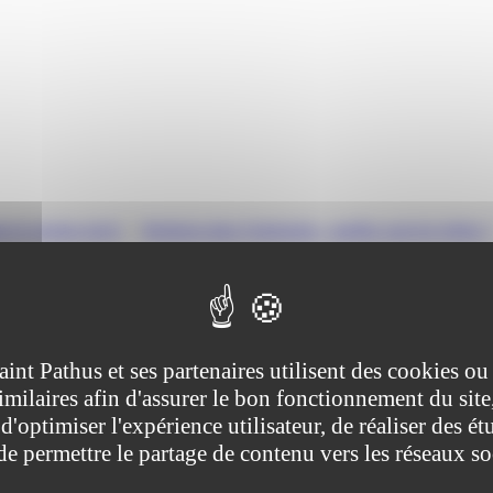
ns le secteur privé
>
Religion dans l'entreprise : quelles sont les règles ?
 règles ?
tive (Première ministre)
aint Pathus et ses partenaires utilisent des cookies ou
imilaires afin d'assurer le bon fonctionnement du site
s ? Un salarié peut-il porter une tenue religieuse dans l'entreprise? Peut-
si celles-ci sont justifiées par la nature des tâches confiées au salarié. 
d'optimiser l'expérience utilisateur, de réaliser des ét
 de permettre le partage de contenu vers les réseaux s