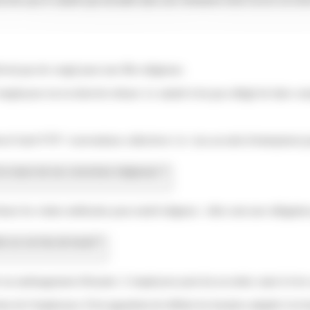
oit pas de congé pour une fête religieuse.
employeur est en droit de refuser. Le salarié n'est pas obligé de faire c
ives/?xml=F78">conventions collectives</a> (ou accords d'entreprises) p
 en raison de ses convictions religieuses ?
r les visites médicales pour motif religieux : elles sont une obligation 
e sur son lieu de travail ?
 aménagement d'horaire. L'employeur peut lui accorder, mais il n'en a
ion de l'employeur. Il lui appartient de définir les horaires adaptés à la 