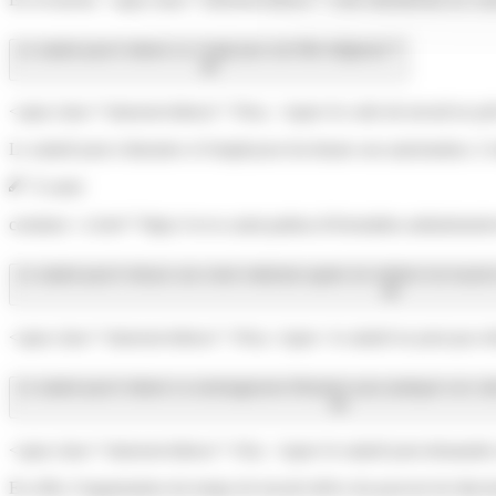
Le salarié peut-il obtenir un congé pour une fête religieuse ?
<span class="miseenevidence">Non, </span>le code du travail ne prév
Le salarié peut s'absenter si l'employeur lui donne son autorisation. L'
À noter
certaines <a href="https://www.saint-pathus.fr/formalites-administrat
Le salarié peut-il refuser une visite médicale auprès du médecin du travail
<span class="miseenevidence">Non,</span> le salarié ne peut pas refuse
Le salarié peut-il obtenir un aménagement d'horaires pour pratiquer son cult
<span class="miseenevidence">Oui, </span>le salarié peut demander un
En effet, l'organisation du temps de travail relève du pouvoir de direct