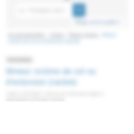
Accueil particuliers
Justice
Mineur victime
Mineur
>
>
>
victime de vol ou d'extorsion (racket)
Fiche pratique
Mineur victime de vol ou
d'extorsion (racket)
Vérifié le 31/07/2023 - Direction de l'information légale et
administrative (Première ministre)
Un mineur victime de vol ou d'extorsion, couramment appelé
<span class="expression">racket</span>, peut déposer une
main courante ou faire une plainte simple. Ses parents
peuvent porter plainte en son nom.