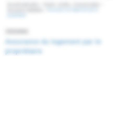
Accueil particuliers
Argent - Impôts - Consommation
>
>
Assurance habitation
Assurance du logement par le
>
propriétaire
Fiche pratique
Assurance du logement par le
propriétaire
Vérifié le 07/07/2021 - Direction de l'information légale et
administrative (Première ministre)
Le propriétaire occupant d'un logement n'est pas obligé de
souscrire une assurance habitation, contrairement au
locataire. Mais si le bien est situé dans une copropriété,
l'assurance peut être imposée par le règlement de la
copropriété. Le propriétaire qui met son bien en location doit
veiller à ce que le locataire prenne une assurance habitation.
Les règles s'appliquent quelle que soit votre nationalité et
quelle que soit la durée de votre séjour en France.