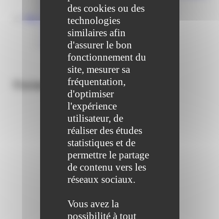
Centre médical des Sources
des cookies ou des
Location de salle – Domaine des Brumiers
VIE ASSOCIATIVE
technologies
Les Associations
similaires afin
AGENDA DES ASSOCIATIONS
d'assurer le bon
Formalités associations
fonctionnement du
site, mesurer sa
fréquentation,
Formalités administratives
d'optimiser
l'expérience
utilisateur, de
réaliser des études
statistiques et de
permettre le partage
de contenu vers les
réseaux sociaux.
Vous avez la
possibilité à tout