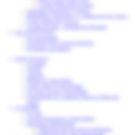
Scolaire Périscolaire & Sport
Assistantes maternelles et crèches
Bibliothèque municipale « La Maison du Ver Lisant »
Centre médical des Sources
Location de salle – Domaine des Brumiers
VIE ASSOCIATIVE
Les Associations
AGENDA DES ASSOCIATIONS
Formalités associations
SAINT-PATHUS
Actualités
Agenda
Annuaire
Histoire de Saint-Pathus
Galerie photo de Saint-Pathus
Les lignes de bus à Saint-Pathus
Communauté de Communes Plaines et Monts de
France
LA MAIRIE
Vos élus
Conseils municipaux à Saint-Pathus
Documents administratifs
Publication des documents budgétaires
Publication des actes administratifs