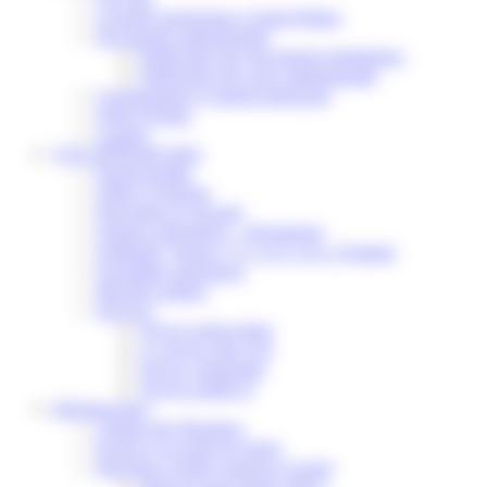
Conseils municipaux à Saint-Pathus
Documents administratifs
Publication des documents budgétaires
Publication des actes administratifs
Communiqué et journal municipal
Objets Perdus
Contact
VOS DÉMARCHES
Portail famille
Offres d’emplois
Prévention et sécurité
Ordures ménagères – Déchetterie
Solidarité, Seniors, C.C.A.S. et Le Vestiaire
Formalités entreprises
Marchés publics
Services
Service périscolaire
Le service état civil
Service urbanisme
Service-public.fr
Infrastructures
Cinéma des Brumiers
Écoles et accueils de loisirs
Direction scolaire jeunesse et sport
Point Accueil Jeunes (PAJ)