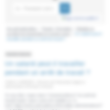
Accueil particuliers
Travail - Formation
Maladie ou
>
>
accident du travail dans le secteur privé
Un salarié peut-il
>
travailler pendant un arrêt de travail ?
Question-réponse
Un salarié peut-il travailler
pendant un arrêt de travail ?
Vérifié le 14/08/2023 - Direction de l'information légale et
administrative (Première ministre)
Si vous êtes <span class="miseenevidence">en arrêt de
travail</span> (pour cause de maladie ou <a
href="https://www.saint-pathus.fr/formalites-administratives/?