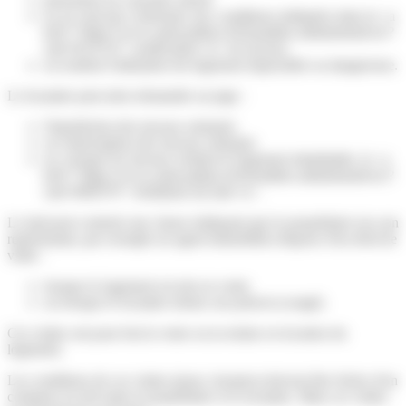
ou ne sont pas conformes aux conditions indiquées dans la <a
href="https://www.saint-pathus.fr/formalites-administratives/?
xml=R14732">notification</a> de travaux
ou rendent l'utilisation du logement impossible ou dangereuse.
Le locataire peut alors demander au juge :
l'interdiction des travaux entrepris
ou l'interruption des travaux entrepris
ou, lorsque les travaux rendent le logement inhabitable, la <a
href="https://www.saint-pathus.fr/formalites-administratives/?
xml=R60570">résiliation du bail</a>.
Le bail peut contenir une clause indiquant que le propriétaire (ou son
représentant, par exemple un agent immobilier) dispose d'un droit de
visite :
lorsque le logement est mis en vente
ou lorsque le locataire donne son préavis (congé).
Ces visites ont pour but la vente ou la remise en location du
logement.
Les conditions de ces visites (jours, horaires) doivent être fixées d'un
commun accord entre le propriétaire et le locataire. Mais ces visites