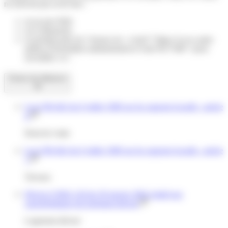
ne doivent pas avoir lieu :
ni un jour férié,
ni le dimanche,
ni pendant plus de 2 heures les <a href="https://www.saint-
pathus.fr/formalites-administratives/?xml=R17508">jours
ouvrables</a>.
Textes de référence
Loi n°89-462 du 6 juillet 1989 sur les rapports locatifs : article
4
Droit de visite
Loi n°89-462 du 6 juillet 1989 sur les rapports locatifs : article
7
Travaux
Décret n°2002-120 du 30 janvier 2002 relatif aux
caractéristiques du logement décent
Logement décent