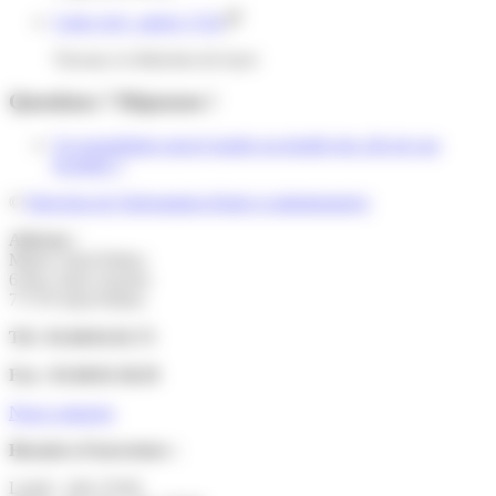
Code civil : article 1724
Travaux et réduction de loyer
Questions ? Réponses !
Un propriétaire peut-il garder un double des clés de son
locataire ?
©
Direction de l'information légale et administrative
Adresse :
Mairie Saint-Pathus
6 Rue Saint Antoine
77178 Saint-Pathus
Tél : 01.60.01.01.73
Fax : 01.60.01.58.29
Nous contacter
Horaires d’ouverture :
Lundi : 14h-17h30