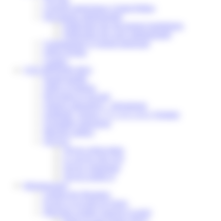
Conseils municipaux à Saint-Pathus
Documents administratifs
Publication des documents budgétaires
Publication des actes administratifs
Communiqué et journal municipal
Objets Perdus
Contact
VOS DÉMARCHES
Portail famille
Offres d’emplois
Prévention et sécurité
Ordures ménagères – Déchetterie
Solidarité, Seniors, C.C.A.S. et Le Vestiaire
Formalités entreprises
Marchés publics
Services
Service périscolaire
Le service état civil
Service urbanisme
Service-public.fr
Infrastructures
Cinéma des Brumiers
Écoles et accueils de loisirs
Direction scolaire jeunesse et sport
Point Accueil Jeunes (PAJ)