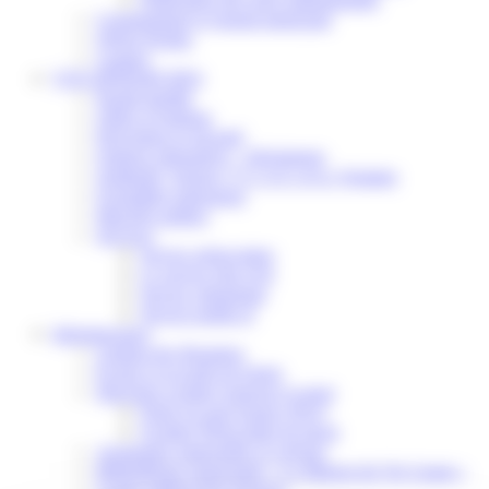
Communiqué et journal municipal
Objets Perdus
Contact
VOS DÉMARCHES
Portail famille
Offres d’emplois
Prévention et sécurité
Ordures ménagères – Déchetterie
Solidarité, Seniors, C.C.A.S. et Le Vestiaire
Formalités entreprises
Marchés publics
Services
Service périscolaire
Le service état civil
Service urbanisme
Service-public.fr
Infrastructures
Cinéma des Brumiers
Écoles et accueils de loisirs
Direction scolaire jeunesse et sport
Point Accueil Jeunes (PAJ)
Scolaire Périscolaire & Sport
Assistantes maternelles et crèches
Bibliothèque municipale « La Maison du Ver Lisant »