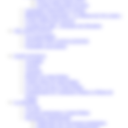
Scolaire Périscolaire & Sport
Assistantes maternelles et crèches
Bibliothèque municipale « La Maison du Ver Lisant »
Centre médical des Sources
Location de salle – Domaine des Brumiers
VIE ASSOCIATIVE
Les Associations
AGENDA DES ASSOCIATIONS
Formalités associations
SAINT-PATHUS
Actualités
Agenda
Annuaire
Histoire de Saint-Pathus
Galerie photo de Saint-Pathus
Les lignes de bus à Saint-Pathus
Communauté de Communes Plaines et Monts de
France
LA MAIRIE
Vos élus
Conseils municipaux à Saint-Pathus
Documents administratifs
Publication des documents budgétaires
Publication des actes administratifs