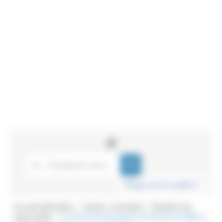
Accueil particuliers
Travail - Formation
Retraite d'un
>
>
agent public
Un ancien fonctionnaire qui devient invalide a-
>