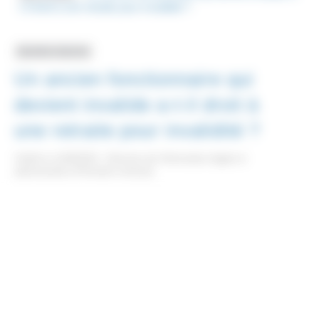
t-il droit à une retraite pour invalidité ?
Question-réponse
Un ancien fonctionnaire qui
devient invalide a-t-il droit à
une retraite pour invalidité ?
Vérifié le 11/09/2023 - Direction de l'information légale et
administrative (Première ministre)
Oui, si vous avez quitté temporairement ou définitivement la
fonction publique et devenez invalide, vous pouvez bénéficier,
sous certaines conditions, d’une retraite pour invalidité de la
part du <a href="https://www.saint-pathus.fr/formalites-
administratives/?xml=R36488">SRE</a> si vous étiez
fonctionnaire d’État ou de la <a href="https://www.saint-
pathus.fr/formalites-administratives/?
xml=R31192">CNRACL</a> si vous étiez fonctionnaire
territorial ou hospitalier.