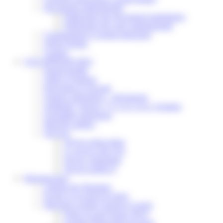
Documents administratifs
Publication des documents budgétaires
Publication des actes administratifs
Communiqué et journal municipal
Objets Perdus
Contact
VOS DÉMARCHES
Portail famille
Offres d’emplois
Prévention et sécurité
Ordures ménagères – Déchetterie
Solidarité, Seniors, C.C.A.S. et Le Vestiaire
Formalités entreprises
Marchés publics
Services
Service périscolaire
Le service état civil
Service urbanisme
Service-public.fr
Infrastructures
Cinéma des Brumiers
Écoles et accueils de loisirs
Direction scolaire jeunesse et sport
Point Accueil Jeunes (PAJ)
Scolaire Périscolaire & Sport