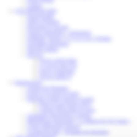
Contact
VOS DÉMARCHES
Portail famille
Offres d’emplois
Prévention et sécurité
Ordures ménagères – Déchetterie
Solidarité, Seniors, C.C.A.S. et Le Vestiaire
Formalités entreprises
Marchés publics
Services
Service périscolaire
Le service état civil
Service urbanisme
Service-public.fr
Infrastructures
Cinéma des Brumiers
Écoles et accueils de loisirs
Direction scolaire jeunesse et sport
Point Accueil Jeunes (PAJ)
Scolaire Périscolaire & Sport
Assistantes maternelles et crèches
Bibliothèque municipale « La Maison du Ver Lisant »
Centre médical des Sources
Location de salle – Domaine des Brumiers