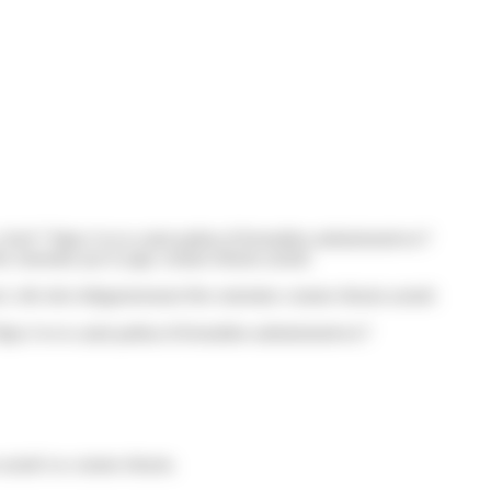
ref="https://www.saint-pathus.fr/formalites-administratives/?
e entendue par le juge comme témoin assisté.
, elle doit obligatoirement être entendue comme témoin assisté.
s://www.saint-pathus.fr/formalites-administratives/?
in assisté ou comme témoin.