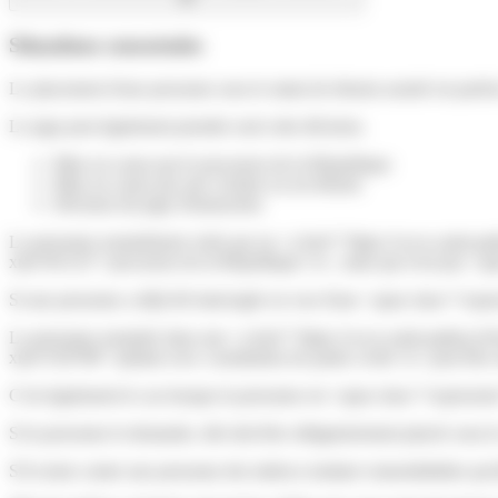
Situations concernées
Le placement d'une personne sous le statut de témoin assisté est parfoi
Le juge peut également prendre seul cette décision.
Mise en cause par le procureur de la République
Mise en cause par une victime ou un témoin
Décision du juge d'instruction
La personne nommément visée par un <a href="https://www.saint-pathu
xml=R1123">procureur de la République</a>, mais qui n'est pas <spa
Si une personne a déjà été interrogée en vue d'une <span class="expr
La personne nommée dans une <a href="https://www.saint-pathus.fr/fo
xml=F20798">plainte avec constitution de partie civile</a> peut êtr
C'est également le cas lorsque la personne est <span class="expressi
Si la personne le demande, elle doit être obligatoirement placée sous le
S'il existe contre une personne des indices rendant vraisemblables qu'e