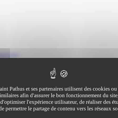
oin assisté ?
ive (Première ministre), Ministère chargé de la justice
aint Pathus et ses partenaires utilisent des cookies ou
imilaires afin d'assurer le bon fonctionnement du site
ale. C'est un statut intermédiaire entre celui du témoin et celui du <
édure.
d'optimiser l'expérience utilisateur, de réaliser des ét
 de permettre le partage de contenu vers les réseaux s