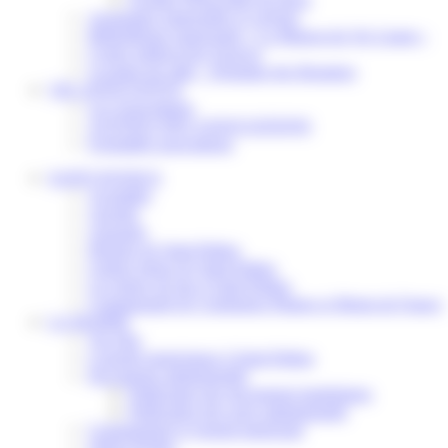
Assistantes maternelles et crèches
Bibliothèque municipale « La Maison du Ver Lisant »
Centre médical des Sources
Location de salle – Domaine des Brumiers
VIE ASSOCIATIVE
Les Associations
AGENDA DES ASSOCIATIONS
Formalités associations
SAINT-PATHUS
Actualités
Agenda
Annuaire
Histoire de Saint-Pathus
Galerie photo de Saint-Pathus
Les lignes de bus à Saint-Pathus
Communauté de Communes Plaines et Monts de France
LA MAIRIE
Vos élus
Conseils municipaux à Saint-Pathus
Documents administratifs
Publication des documents budgétaires
Publication des actes administratifs
Communiqué et journal municipal
Objets Perdus