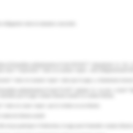
s obligatoire selon la situation concernée.
s.fr/formalites-administratives/?xml=R53627">réquisitoire</a> du <a h
n class="expression">mise en examen</span>, doit obligatoirement êtr
ession">mise en examen</span> mais que le juge y a finalement renoncé
rmalites-administratives/?xml=F1435">plainte</a> ou une <a href="http
e entendue par le juge comme témoin assisté ou comme témoin.
on">mise en cause</span> par la victime ou un témoin.
 statut de témoin assisté.
lle ait pu participer à l'infraction, le juge peut l'entendre comme témo