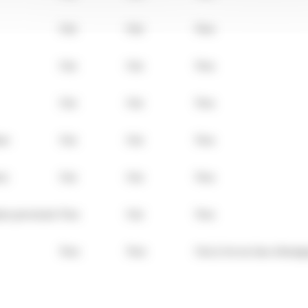
Oui
Oui
Non
Oui
Oui
Non
Oui
Oui
Non
ure
Oui
Oui
Non
e)
Oui
Oui
Non
ion provisoire
Non
Oui
Non
Non
Non
Oui (c'est un faux témoi