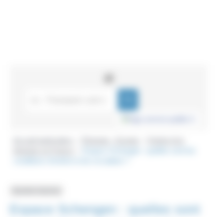
Accueil particuliers
Étranger - Europe
Entrée d'un
>
>
étranger en France
Espace Schengen : quelles sont les
>
conditions d'entrée et de circulation ?
Question-réponse
Espace Schengen : quelles sont