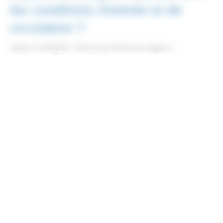
les conditions d'entrée et de
circulation ?
Vérifié le 16/09/2022 - Direction de l'information légale et
administrative (Première ministre)
Européen
Autre
<span class="miseenevidence">Pour circuler en restant
dans l'espace Schengen :</span> vous ne subissez <span
class="miseenevidence">pas de contrôle</span>.
<span class="miseenevidence">Pour entrer ou sortir de
l'espace Schengen :</span> vous pouvez franchir la
frontière sur simple présentation d'une carte nationale
d'identité ou d'un passeport <span
class="miseenevidence">en cours de validité</span>.
Mais sachez que votre présence ne doit pas constituer une