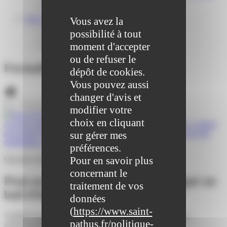
Centre médical des Sources
Location de salle – Domaine des Brumiers
VIE ASSOCIATIVE
Vous avez la
Les Associations
possibilité à tout
AGENDA DES ASSOCIATIONS
moment d'accepter
Formalités associations
ou de refuser le
Formalités administratives
dépôt de cookies.
Vous pouvez aussi
changer d'avis et
modifier votre
choix en cliquant
Accueil particuliers
>
Logement
>
Location immobilière : contrat
de location (bail)
>
Peut-on se rétracter après avoir signé un bail
sur gérer mes
d'habitation ?
préférences.
Pour en savoir plus
Question-réponse
concernant le
Peut-on se rétracter après avoir signé un
traitement de vos
bail d'habitation ?
données
(
https://www.saint-
Vérifié le 04/10/2021 - Direction de l'information légale et
pathus.fr/politique-
administrative (Première ministre)