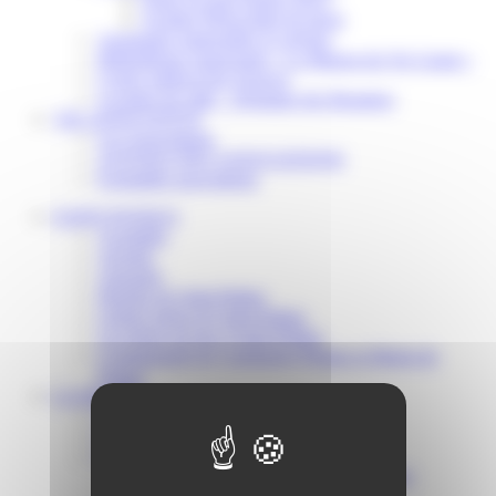
Scolaire Périscolaire & Sport
Assistantes maternelles et crèches
Bibliothèque municipale « La Maison du Ver Lisant »
Centre médical des Sources
Location de salle – Domaine des Brumiers
VIE ASSOCIATIVE
Les Associations
AGENDA DES ASSOCIATIONS
Formalités associations
SAINT-PATHUS
Actualités
Agenda
Annuaire
Histoire de Saint-Pathus
Galerie photo de Saint-Pathus
Les lignes de bus à Saint-Pathus
Communauté de Communes Plaines et Monts de
France
LA MAIRIE
Vos élus
Conseils municipaux à Saint-Pathus
Documents administratifs
Publication des documents budgétaires
Publication des actes administratifs