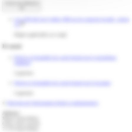
Textes de référence
Loi n°89-462 du 6 juillet 1989 sur les rapports locatifs : article
15
Règles applicables au congé
Et aussi
Préavis et formalités du congé donné par le propriétaire
(bailleur)
Logement
Préavis et formalités du congé donné par le locataire
Logement
©
Direction de l'information légale et administrative
Adresse :
Mairie Saint-Pathus
6 Rue Saint Antoine
77178 Saint-Pathus