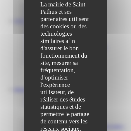
La mairie de Saint
Communiqué et journal municipal
Objets Perdus
Pathus et ses
Contact
partenaires utilisent
VOS DÉMARCHES
des cookies ou des
Portail famille
Offres d’emplois
technologies
Prévention et sécurité
similaires afin
Ordures ménagères – Déchetterie
d'assurer le bon
Solidarité, Seniors, C.C.A.S. et Le Vestiaire
Formalités entreprises
fonctionnement du
Marchés publics
site, mesurer sa
Services
Service périscolaire
fréquentation,
Le service état civil
d'optimiser
Service urbanisme
l'expérience
Service-public.fr
Infrastructures
utilisateur, de
Cinéma des Brumiers
réaliser des études
Écoles et accueils de loisirs
Direction scolaire jeunesse et sport
statistiques et de
Point Accueil Jeunes (PAJ)
permettre le partage
Scolaire Périscolaire & Sport
de contenu vers les
Assistantes maternelles et crèches
Bibliothèque municipale « La Maison du Ver Lisant »
réseaux sociaux.