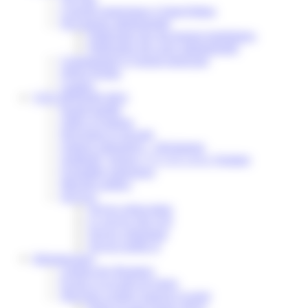
Conseils municipaux à Saint-Pathus
Documents administratifs
Publication des documents budgétaires
Publication des actes administratifs
Communiqué et journal municipal
Objets Perdus
Contact
VOS DÉMARCHES
Portail famille
Offres d’emplois
Prévention et sécurité
Ordures ménagères – Déchetterie
Solidarité, Seniors, C.C.A.S. et Le Vestiaire
Formalités entreprises
Marchés publics
Services
Service périscolaire
Le service état civil
Service urbanisme
Service-public.fr
Infrastructures
Cinéma des Brumiers
Écoles et accueils de loisirs
Direction scolaire jeunesse et sport
Point Accueil Jeunes (PAJ)