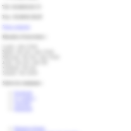
Tél : 01.60.01.01.73
Fax : 01.60.01.58.29
Nous contacter
Horaires d’ouverture :
Lundi : 14h-17h30
Mardi : 9h-12h | 14h-17h30
Mercredi : 9h-12h | 14h-17h30
Jeudi : 9h-12h | 14h-19h
Vendredi : 9h-12h
Samedi : 9h-12h30
Suivez la commune :
Facebook
X ( twitter )
YouTube
Instagram
Mentions légales