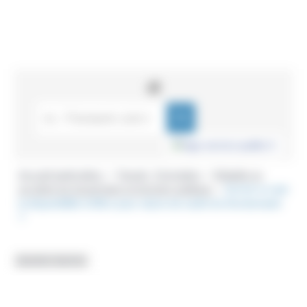
Accueil particuliers
Travail - Formation
Maladie ou
>
>
accident du travail dans la fonction publique
Qu'est-ce que
>
la disponibilité d'office pour raison de santé du fonctionnaire
?
Question-réponse
Qu'est-ce que la disponibilité