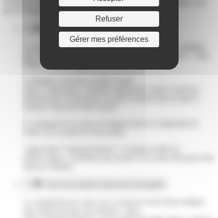
l'acheteur avait déjà versé des sommes au vendeur, le vendeur doit
les lui rembourser, sans retenue ni indemnité.
Refuser
Avec une mention manuscrite complète
Gérer mes préférences
Le compromis de vente ou le contrat de réservation indique
que l'achat sera financé<span class="miseenevidence"> sans
l'aide d'un prêt.</span>
L'acheteur a écrit de sa main (<span
class="expression">mention manuscrite</span>) qu'il est
informé que s'il demande un prêt et renonce par la suite à
l'achat, il aura des frais à payer.
Le montant de ces frais est indiqué dans le compromis de
vente ou le contrat de réservation.
<span class="miseenevidence">Lorsque le prêt est
refusé</span>, l'acheteur qui renonce à la vente doit payer des
frais au vendeur.
Avec une mention manuscrite incomplète
Le compromis de vente ou le contrat de réservation indique
que l'achat du bien sera financé <span