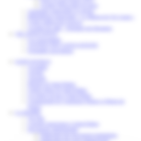
Scolaire Périscolaire & Sport
Assistantes maternelles et crèches
Bibliothèque municipale « La Maison du Ver Lisant »
Centre médical des Sources
Location de salle – Domaine des Brumiers
VIE ASSOCIATIVE
Les Associations
AGENDA DES ASSOCIATIONS
Formalités associations
SAINT-PATHUS
Actualités
Agenda
Annuaire
Histoire de Saint-Pathus
Galerie photo de Saint-Pathus
Les lignes de bus à Saint-Pathus
Communauté de Communes Plaines et Monts de
France
LA MAIRIE
Vos élus
Conseils municipaux à Saint-Pathus
Documents administratifs
Publication des documents budgétaires
Publication des actes administratifs