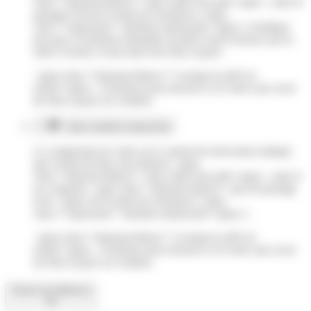
class="miseenevidence">sans l'aide d'un prêt</span>, mais le
passage écrit de la main de l'acheteur (<span
class="expression">mention manuscrite</span>) n'indique
pas que si l'acheteur demande un prêt et qu'il renonce par la
suite à l'achat, il aura alors des frais à payer.
<span class="miseenevidence">Lorsque le prêt est
refusé</span>, l'acheteur peut renoncer à la vente sans avoir
de frais à payer au vendeur.
Sans mention manuscrite
Le compromis de vente ou le contrat de réservation indique
que l'achat du bien sera financé <span
class="miseenevidence">sans l'aide d'un prêt</span>, mais il
ne comporte <span class="miseenevidence">pas de passage
écrit </span>de la main de l'acheteur (<span
class="expression">mention manuscrite</span>).
<span class="miseenevidence">Lorsque le prêt est
refusé</span>, l'acheteur peut renoncer à la vente sans avoir
de frais à payer au vendeur.
Textes de référence