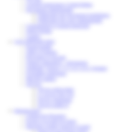
Conseils municipaux à Saint-Pathus
Documents administratifs
Publication des documents budgétaires
Publication des actes administratifs
Communiqué et journal municipal
Objets Perdus
Contact
VOS DÉMARCHES
Portail famille
Offres d’emplois
Prévention et sécurité
Ordures ménagères – Déchetterie
Solidarité, Seniors, C.C.A.S. et Le Vestiaire
Formalités entreprises
Marchés publics
Services
Service périscolaire
Le service état civil
Service urbanisme
Service-public.fr
Infrastructures
Cinéma des Brumiers
Écoles et accueils de loisirs
Direction scolaire jeunesse et sport
Point Accueil Jeunes (PAJ)