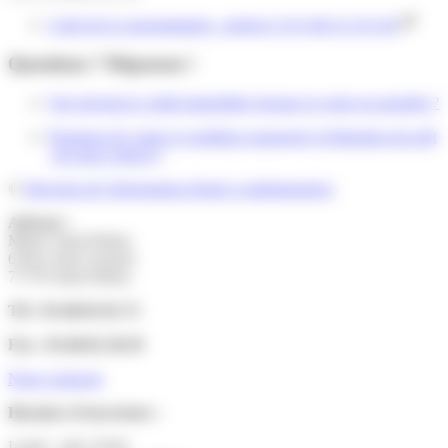
Code de la consommation : articles L313-40 à L313-45
Questions ? Réponses !
Que devient le crédit immobilier lorsque la vente est annulée ?
Promesse de vente et condition suspensive d'obtention du prêt
: de quoi s'agit-il ?
©
Direction de l'information légale et administrative
Adresse :
Mairie Saint-Pathus
6 Rue Saint Antoine
77178 Saint-Pathus
Tél : 01.60.01.01.73
Fax : 01.60.01.58.29
Nous contacter
Horaires d’ouverture :
Lundi : 14h-17h30