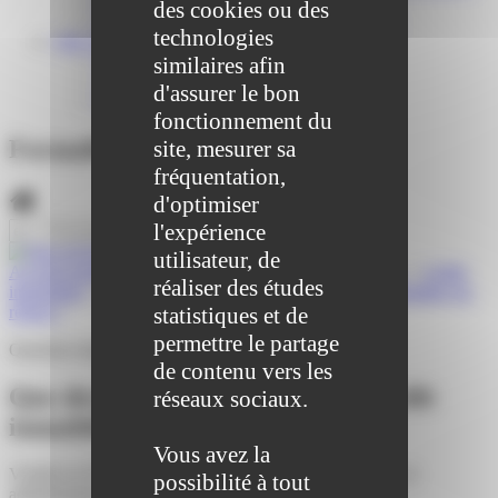
Centre médical des Sources
des cookies ou des
Location de salle – Domaine des Brumiers
technologies
VIE ASSOCIATIVE
similaires afin
Les Associations
AGENDA DES ASSOCIATIONS
d'assurer le bon
Formalités associations
fonctionnement du
Formalités administratives
site, mesurer sa
fréquentation,
d'optimiser
l'expérience
utilisateur, de
Accueil particuliers
>
Argent - Impôts - Consommation
>
Crédit
réaliser des études
immobilier
>
Que devient la vente lorsque le crédit immobilier est
refusé ?
statistiques et de
permettre le partage
Question-réponse
de contenu vers les
Que devient la vente lorsque le crédit
réseaux sociaux.
immobilier est refusé ?
Vous avez la
Vérifié le 07/07/2023 - Direction de l'information légale et
possibilité à tout
administrative (Première ministre)