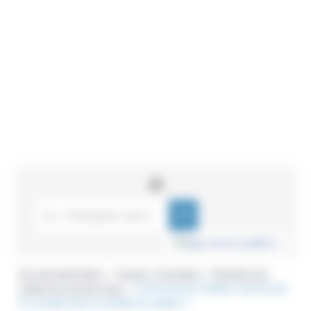
Accueil particuliers
Travail - Formation
Retraite d'un
>
>
salarié du secteur privé
Comment les enfants sont-ils pris
>
en compte pour la retraite du salarié ?