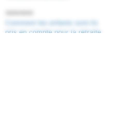
Question-réponse
Comment les enfants sont-ils
pris en compte pour la retraite
du salarié ?
Vérifié le 06/09/2023 - Direction de l'information légale et
administrative (Première ministre)
Vous êtes salarié et avez des enfants ?
Vos enfants vous donnent droit à certains avantages lors de
votre départ en retraite.
Certains avantages sont cumulables.
Nous vous présentons les différents dispositifs.
Tout replier
Tout déplier