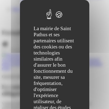
Centre médical des Sources
Location de salle – Domaine des Brumiers
VIE ASSOCIATIVE
Les Associations
AGENDA DES ASSOCIATIONS
Formalités associations
La mairie de Saint
Formalités administratives
Pathus et ses
partenaires utilisent
des cookies ou des
technologies
similaires afin
Accueil particuliers
>
Travail - Formation
>
Contrats de travail
dans le secteur privé
>
Le contrat de travail est-il obligatoirement
d'assurer le bon
écrit ?
fonctionnement du
site, mesurer sa
Question-réponse
fréquentation,
Le contrat de travail est-il
d'optimiser
obligatoirement écrit ?
l'expérience
utilisateur, de
Vérifié le 09/04/2021 - Direction de l'information légale et
réaliser des études
administrative (Première ministre)