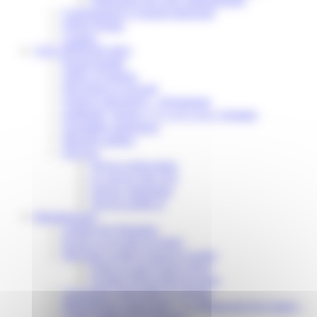
Communiqué et journal municipal
Objets Perdus
Contact
VOS DÉMARCHES
Portail famille
Offres d’emplois
Prévention et sécurité
Ordures ménagères – Déchetterie
Solidarité, Seniors, C.C.A.S. et Le Vestiaire
Formalités entreprises
Marchés publics
Services
Service périscolaire
Le service état civil
Service urbanisme
Service-public.fr
Infrastructures
Cinéma des Brumiers
Écoles et accueils de loisirs
Direction scolaire jeunesse et sport
Point Accueil Jeunes (PAJ)
Scolaire Périscolaire & Sport
Assistantes maternelles et crèches
Bibliothèque municipale « La Maison du Ver Lisant »