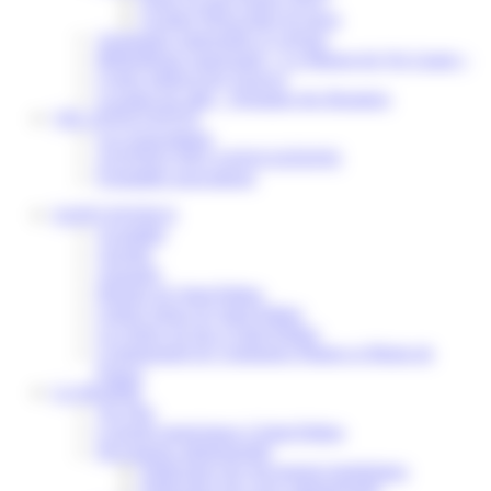
Scolaire Périscolaire & Sport
Assistantes maternelles et crèches
Bibliothèque municipale « La Maison du Ver Lisant »
Centre médical des Sources
Location de salle – Domaine des Brumiers
VIE ASSOCIATIVE
Les Associations
AGENDA DES ASSOCIATIONS
Formalités associations
SAINT-PATHUS
Actualités
Agenda
Annuaire
Histoire de Saint-Pathus
Galerie photo de Saint-Pathus
Les lignes de bus à Saint-Pathus
Communauté de Communes Plaines et Monts de
France
LA MAIRIE
Vos élus
Conseils municipaux à Saint-Pathus
Documents administratifs
Publication des documents budgétaires
Publication des actes administratifs