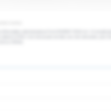
emière ministre)
s.fr/formalites-administratives/?xml=R24554">RSA</a> s'il remplit plu
btenir le RSA, il est nécessaire de faire une 1ère demande, puis d'act
 (Caf ou CMSA).