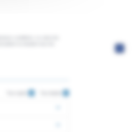
sieurs conditions. Le calcul du
ualiser la situation tous les
Tout replier
Tout déplier