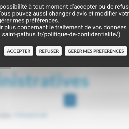
possibilité à tout moment d'accepter ou de refus
ous pouvez aussi changer d'avis et modifier vot
gérer mes préférences.
isant »
ir plus concernant le traitement de vos données
saint-pathus.fr/politique-de-confidentialite/
)
ACCEPTER
REFUSER
GÉRER MES PRÉFÉRENCES
nistratives
e (RSA)
RSA parent isolé
>