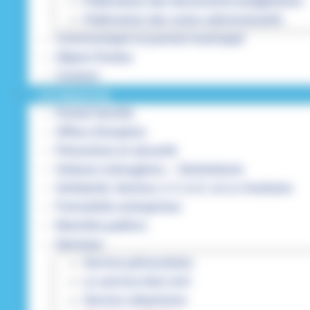
Publication des documents budgétaires
Publication des actes administratifs
Communiqué et journal municipal
Objets Perdus
Contact
VOS DÉMARCHES
Portail famille
Offres d’emplois
Prévention et sécurité
Ordures ménagères – Déchetterie
Solidarité, Seniors, C.C.A.S. et Le Vestiaire
Formalités entreprises
Marchés publics
Services
Service périscolaire
Le service état civil
Service urbanisme