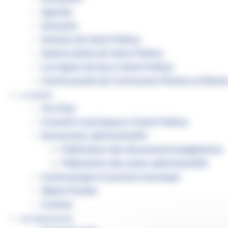
Agenda
Annuaire
Histoire de Saint-Pathus
Galerie photo de Saint-Pathus
Les lignes de bus à Saint-Pathus
Communauté de Communes Plaines et Monts
LA MAIRIE
Vos élus
Conseils municipaux à Saint-Pathus
Documents administratifs
Publication des documents budgétaires
Publication des actes administratifs
Communiqué et journal municipal
Objets Perdus
Contact
VOS DÉMARCHES