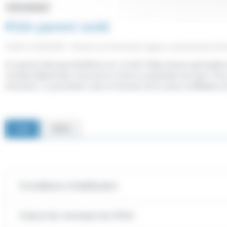
Fiche pratique
RSA parent isolé
Vérifié le 01/04/2023 - Direction de l'information légale et administrative (Pr
Un parent isolé peut bénéficier du <a href="https://www.saint-pathu
montant dépend des ressources et de la composition du foyer. Pour o
trimestres. La procédure varie en fonction de la caisse d'affiliation
Caf
MSA
Conditions d'attribution
Calcul du montant du RSA