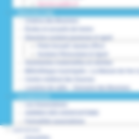
Service-public.fr
INFRASTRUCTURES
Cinéma des Brumiers
Écoles et accueils de loisirs
Direction scolaire jeunesse et sport
Point Accueil Jeunes (PAJ)
Scolaire Périscolaire & Sport
Assistantes maternelles et crèches
Bibliothèque municipale « La Maison du Ver L
Centre médical des Sources
Location de salle – Domaine des Brumiers
VIE ASSOCIATIVE
Les Associations
AGENDA DES ASSOCIATIONS
Formalités associations
SAINT-PATHUS
Actualités