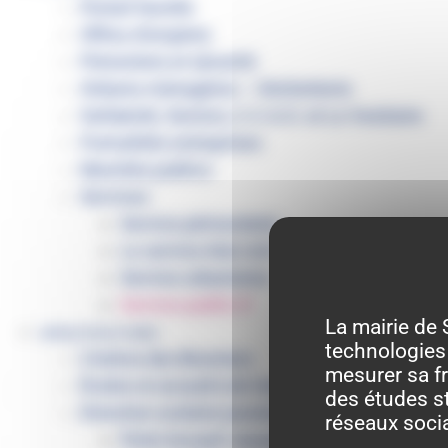
Portail famille
Offres d’emplois
Prévention et sécurité
Ordures ménagères – Déchetterie
Solidarité, Seniors, C.C.A.S. et Le Vestiaire
Formalités entreprises
Marchés publics
Services
Service périscolaire
Le service état civil
Service urbanisme
Service-public.fr
La mairie de 
INFRASTRUCTURES
technologies 
Cinéma des Brumiers
mesurer sa fr
Écoles et accueils de loisirs
des études st
Direction scolaire jeunesse et sport
réseaux soci
Point Accueil Jeunes (PAJ)