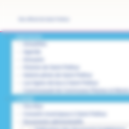
Panneau de gestion des cookies
Site officiel de Saint-Pathus
SAINT-PATHUS
Actualités
Agenda
Annuaire
Histoire de Saint-Pathus
Galerie photo de Saint-Pathus
Les lignes de bus à Saint-Pathus
Communauté de Communes Plaines et Monts
LA MAIRIE
Vos élus
Conseils municipaux à Saint-Pathus
Documents administratifs