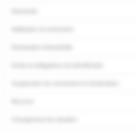
Demande
Attribution et versement
Déclaration trimestrielle
Droits et obligations du bénéficiaire
Suspension du versement et réclamation
Recours
Changement de situation