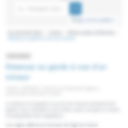
Accueil particuliers
Justice
Mineur auteur d'infraction
>
>
>
Retenue ou garde à vue d'un mineur
Fiche pratique
Retenue ou garde à vue d'un
mineur
Vérifié le 19/05/2023 - Direction de l'information légale et
administrative (Première ministre)
La retenue ou la garde à vue est une mesure qui permet de
garder sous contrainte (c'est-à-dire contre son gré) un mineur
à la disposition des enquêteurs.
Les règles différent en fonction de l'âge du mineur.