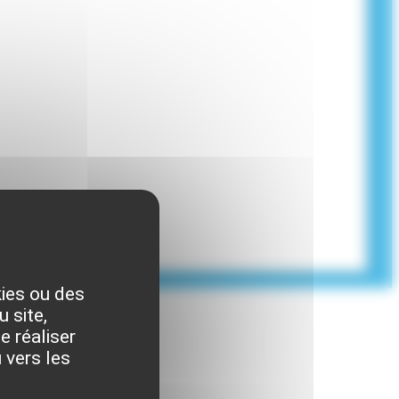
kies ou des
 site,
e réaliser
 vers les