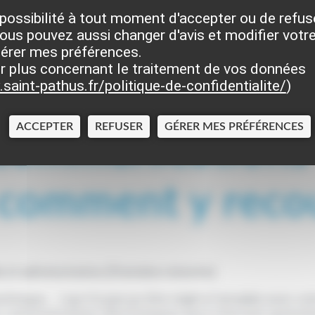
possibilité à tout moment d'accepter ou de refus
ous pouvez aussi changer d'avis et modifier votre
on
>
Communications électroniques (téléphone, internet,
gérer mes préférences.
?
r plus concernant le traitement de vos données
saint-pathus.fr/politique-de-confidentialite/
)
ACCEPTER
REFUSER
GÉRER MES PRÉFÉRENCES
 communications
 comment y recou
le et administrative (Première ministre)
hnique, ...) qui n'a pas pu être réglé à l'amiable avec v
s communications électroniques peut intervenir gratuit