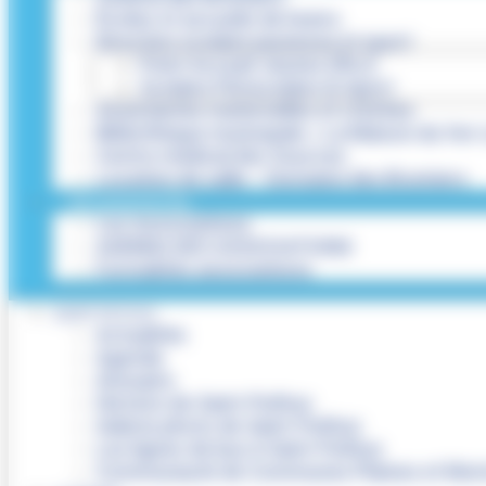
Écoles et accueils de loisirs
Direction scolaire jeunesse et sport
Point Accueil Jeunes (PAJ)
Scolaire Périscolaire & Sport
Assistantes maternelles et crèches
Bibliothèque municipale « La Maison du Ver 
Centre médical des Sources
Location de salle – Domaine des Brumiers
VIE ASSOCIATIVE
Les Associations
AGENDA DES ASSOCIATIONS
Formalités associations
SAINT-PATHUS
Actualités
Agenda
Annuaire
Histoire de Saint-Pathus
Galerie photo de Saint-Pathus
Les lignes de bus à Saint-Pathus
Communauté de Communes Plaines et Mont