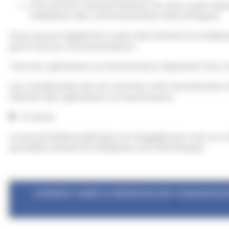
Si le service consommateurs ne vous a pas répond
médiateur des communications électroniques
Vous pouvez également saisir directement le médiateu
par le service consommateurs.
Tous les opérateurs ou fournisseurs disposent d'un 
Les coordonnées de ces services sont mentionnées dan
internet des opérateurs ou fournisseurs.
À savoir
si une procédure judiciaire est engagée par vous ou v
procédure devant le médiateur est interrompue.
COMMENT SAISIR LE MÉDIATEUR DES COMMUNICAT