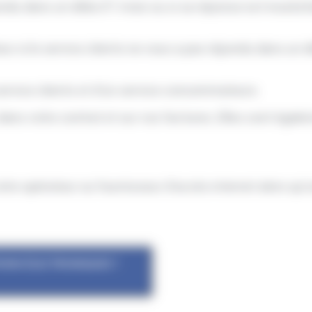
u dans un délai d'1 mois ou si sa réponse est insatisfa
r si le service clients ne vous a pas répondu dans un d
service clients et d'un service consommateurs.
s votre contrat et sur vos factures. Elles sont égaleme
otre opérateur ou fournisseur d'accès internet alors qu'
IONS ÉLECTRONIQUES ?