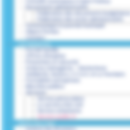
Conseils municipaux à Saint-Pathus
Documents administratifs
Publication des documents budgétaire
Publication des actes administratifs
Communiqué et journal municipal
Objets Perdus
Contact
VOS DÉMARCHES
Portail famille
Offres d’emplois
Prévention et sécurité
Ordures ménagères – Déchetterie
Solidarité, Seniors, C.C.A.S. et Le Vestiaire
Formalités entreprises
Marchés publics
Services
Service périscolaire
Le service état civil
Service urbanisme
Service-public.fr
INFRASTRUCTURES
Cinéma des Brumiers