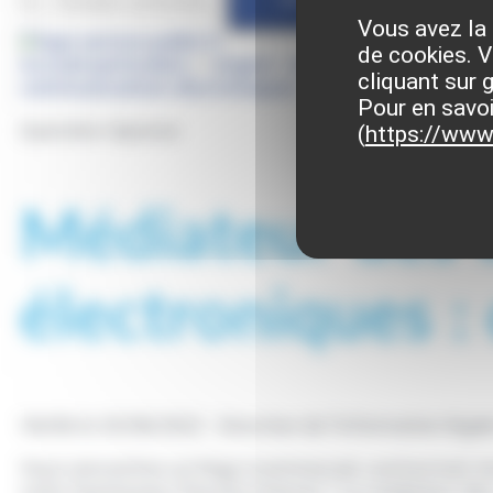
Vous avez la 
de cookies. V
Accueil particuliers
>
Argent - Impôts - Consommati
cliquant sur 
communications électroniques : comment y recourir 
Pour en savoi
Question-réponse
(
https://www.
Médiateur des
électroniques :
Vérifié le 29/08/2022 - Direction de l'information léga
Vous rencontrez un litige (commercial, contractuel, tec
votre fournisseur d'accès internet ? Le médiateur de