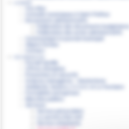
LA MAIRIE
Vos élus
Conseils municipaux à Saint-Pathus
Documents administratifs
Publication des documents budgétaire
Publication des actes administratifs
Communiqué et journal municipal
Objets Perdus
Contact
VOS DÉMARCHES
Portail famille
Offres d’emplois
Prévention et sécurité
Ordures ménagères – Déchetterie
Solidarité, Seniors, C.C.A.S. et Le Vestiaire
Formalités entreprises
Marchés publics
Services
Service périscolaire
Le service état civil
Service urbanisme