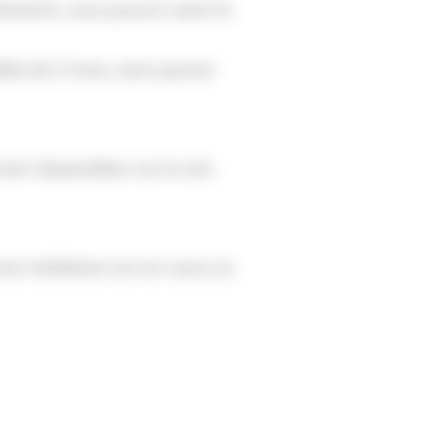
isante, vous pouvez saisir le
élai de 2 mois, sans passer
nt disponibles sur le site
une médiation est en cours, la