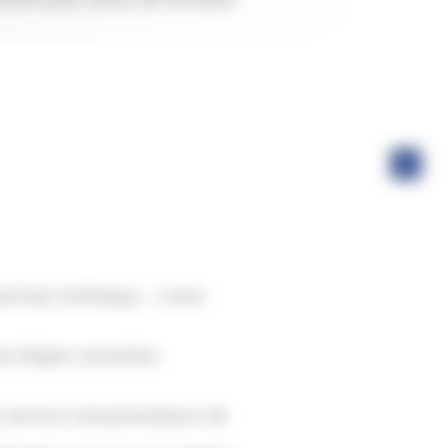
tuel, technique, ...) avec
s étapes suivantes :
e au service consommateurs de