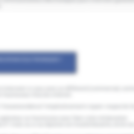
.
ICATIONS ÉLECTRONIQUES ?
tervenir si vous avez un différend (commercial, contrac
e fournisseur d'accès internet.
s="miseenevidence">impérativement</span> respecter le
 opérateur ou fournisseur pour faire votre réclamation
lai d'1 mois ou si sa réponse est insatisfaisante, écrir