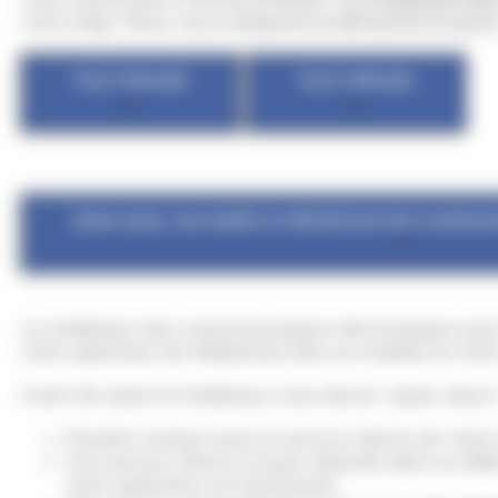
votre litige. Nous vous indiquons la démarche à suivre
TOUT REPLIER
TOUT DÉPLIER
DANS QUEL CAS SAISIR LE MÉDIATEUR DES COMMUN
Le médiateur des communications électroniques peut in
votre opérateur de téléphonie (fixe ou mobile) ou votr
Avant de saisir le médiateur, vous devez <span clas
Prendre contact avec le service clients de votre
Si le service clients n'a pas répondu dans un dé
votre opérateur ou fournisseur