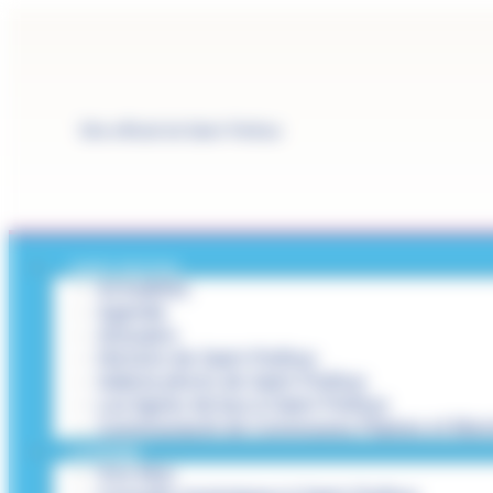
Panneau de gestion des cookies
Site officiel de Saint-Pathus
SAINT-PATHUS
Actualités
Agenda
Annuaire
Histoire de Saint-Pathus
Galerie photo de Saint-Pathus
Les lignes de bus à Saint-Pathus
Communauté de Communes Plaines et Mont
LA MAIRIE
Vos élus