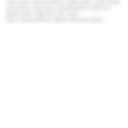
<span class="miseenevidence">L’âge</span> à partir duquel
vous pouvez <span class="miseenevidence">partir à la
retraite</span> dépend de votre <span
class="miseenevidence">date de naissance</span>.
Âge à partir duquel vous pouvez partir à la retraite
Vous êtes né :
Vous pouvez partir
en retraite à partir
de :
Avant le 1<Exposant>er</Exposant>
62 ans
septembre 1961
Entre le 1<Exposant>er</Exposant>
62 ans et 3 mois
septembre 1961 et le 31 décembre
1961
En 1962
62 ans et 6 mois
En 1963
62 ans et 9 mois