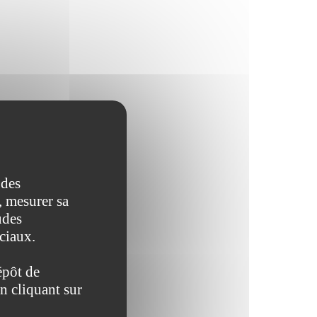
 des
, mesurer sa
udes
ociaux.
tifs suivants :
épôt de
n cliquant sur