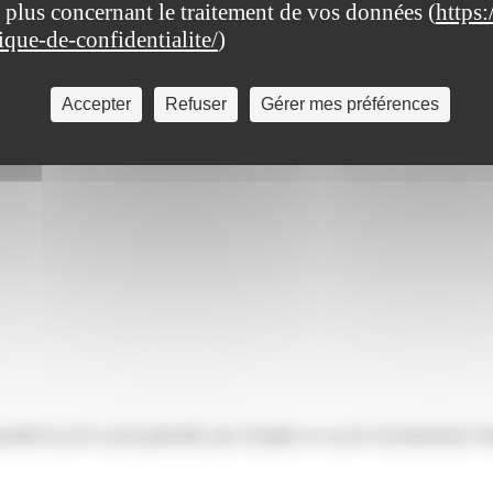
 plus concernant le traitement de vos données (
https:
tes :
tique-de-confidentialite/
)
Accepter
Refuser
Gérer mes préférences
spécialement agréés à cet effet.
ternité (ou de sa non-paternité, par exemple en cas de reconnaissance fr