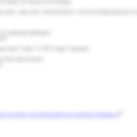
r exemple, sur internet ou à l'étranger.
uni d'une peine <span class="miseenevidence">d'un an d'emprisonnement
r ses empreintes génétiques
onne
 <span class="valeur">3 750 €</span> d'amende :
es d'une autre personne
es
ées à procéder à des identifications par empreintes génétiques