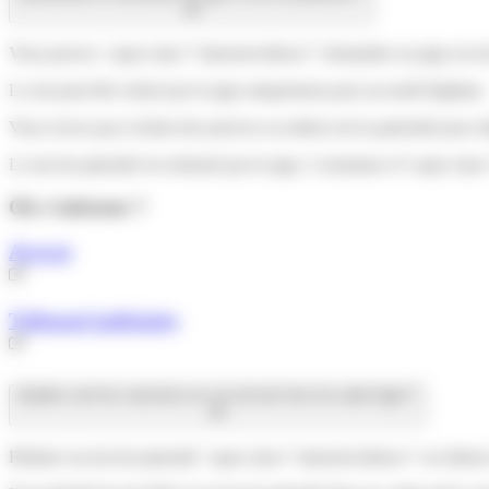
Vous pouvez <span class="miseenevidence">demander au juge un test de 
Le test peut être refusé par le juge uniquement pour un motif légitime.
Vous n'avez pas à réunir des preuves ou indices de la paternité pour obt
Le test de paternité est ordonné par le juge. L'assistance d'<span cl
Où s’adresser ?
Avocat
Tribunal judiciaire
Quelles sont les sanctions en cas de test hors du cadre légal ?
Réaliser un test de paternité <span class="miseenevidence">en dehors 