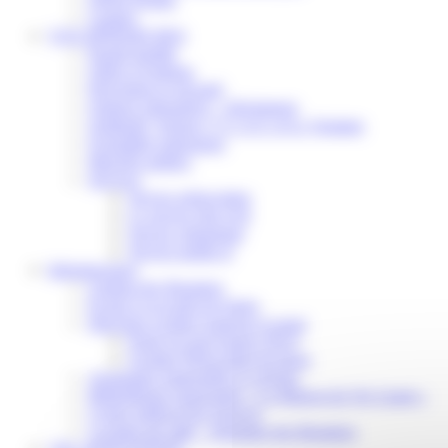
Contact
VOS DÉMARCHES
Portail famille
Offres d’emplois
Prévention et sécurité
Ordures ménagères – Déchetterie
Solidarité, Seniors, C.C.A.S. et Le Vestiaire
Formalités entreprises
Marchés publics
Services
Service périscolaire
Le service état civil
Service urbanisme
Service-public.fr
Infrastructures
Cinéma des Brumiers
Écoles et accueils de loisirs
Direction scolaire jeunesse et sport
Point Accueil Jeunes (PAJ)
Scolaire Périscolaire & Sport
Assistantes maternelles et crèches
Bibliothèque municipale « La Maison du Ver Lisant »
Centre médical des Sources
Location de salle – Domaine des Brumiers