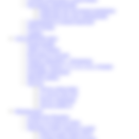
Documents administratifs
Publication des documents budgétaires
Publication des actes administratifs
Communiqué et journal municipal
Objets Perdus
Contact
VOS DÉMARCHES
Portail famille
Offres d’emplois
Prévention et sécurité
Ordures ménagères – Déchetterie
Solidarité, Seniors, C.C.A.S. et Le Vestiaire
Formalités entreprises
Marchés publics
Services
Service périscolaire
Le service état civil
Service urbanisme
Service-public.fr
Infrastructures
Cinéma des Brumiers
Écoles et accueils de loisirs
Direction scolaire jeunesse et sport
Point Accueil Jeunes (PAJ)
Scolaire Périscolaire & Sport