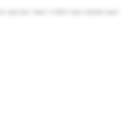
 ou de <span class="valeur">15 000 €</span> d'amende</span>.