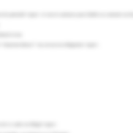
paternité</span> si vous le saisissez pour établir ou contester un lien
enir le test.
ass="miseenevidence">un avocat est obligatoire</span>.
de ce cadre est illégal</span>.