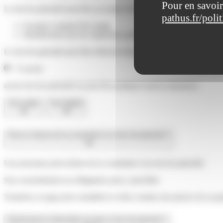
Pour en savoir
Le test de paternité peut être accompli selon l'une des méthodes suivan
pathus.fr/poli
Examen comparé des sangs
Identification par les empreintes génétiques (test ADN)
Le test de paternité peut être effectué uniquement par des techniciens 
À savoir
aucun test de paternité ne peut être pratiqué avant la naissance.
Tout replier
Tout déplier
Peut-on refuser de se soumettre à un test de paternité ?
Une personne peut refuser de se soumettre à un test de paternité.
Son consentement est obligatoire pour y procéder.
Toutefois, le juge peut considérer le refus comme une preuve de sa pa
Quand peut-on demander au juge un test de paternité ?