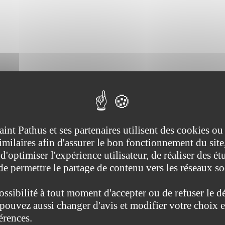
ans quel cadre peut-on effectuer un test de paternité ?
aint Pathus et ses partenaires utilisent des cookies ou
imilaires afin d'assurer le bon fonctionnement du site
e paternité ?
d'optimiser l'expérience utilisateur, de réaliser des ét
ive (Première ministre), Ministère chargé de la justice
 de permettre le partage de contenu vers les réseaux s
t dans le cadre d'une procédure judiciaire</span> visant l'un des objec
ossibilité à tout moment d'accepter ou de refuser le d
hus.fr/formalites-administratives/?xml=R38490">filiation</a>
pouvez aussi changer d'avis et modifier votre choix e
ée subsides)
érences.
nquête de police