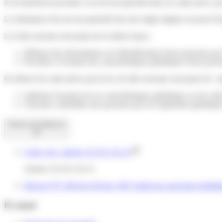
Il est interdit de procéder à un test de paternité dans un cadre privé, pa
La réalisation d'un test de paternité hors des règles légales est p
Les faits suivants sont punis de la même façon :
Diffuser des informations sur l'identification d'une personne pa
Procéder à l'examen des caractéristiques génétiques d'une pers
En dehors du cadre prévu par la loi, les faits suivants sont punis de
Solliciter l'examen de ses caractéristiques génétiques ou de cell
Chercher à identifier une personne par ses empreintes génétiqu
Textes de référence
Code civil : articles 16-10 à 16-13
Articles 16-10 à 16-12
Décret n°97-109 du 6 février 1997 relatif aux personnes habilit
Et aussi