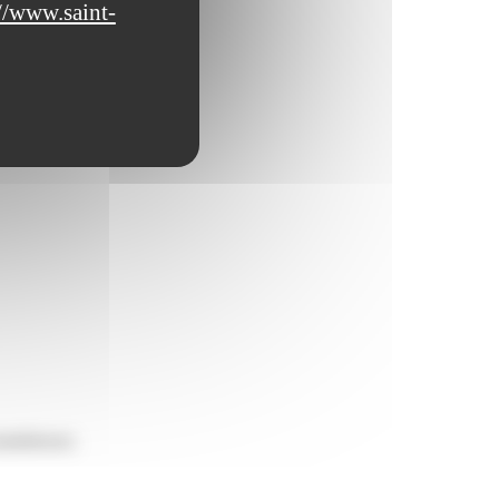
//www.saint-
auduleuse).