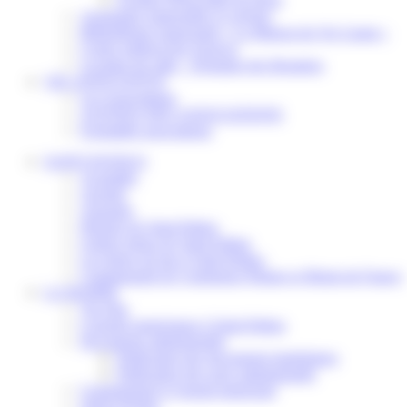
Assistantes maternelles et crèches
Bibliothèque municipale « La Maison du Ver Lisant »
Centre médical des Sources
Location de salle – Domaine des Brumiers
VIE ASSOCIATIVE
Les Associations
AGENDA DES ASSOCIATIONS
Formalités associations
SAINT-PATHUS
Actualités
Agenda
Annuaire
Histoire de Saint-Pathus
Galerie photo de Saint-Pathus
Les lignes de bus à Saint-Pathus
Communauté de Communes Plaines et Monts de France
LA MAIRIE
Vos élus
Conseils municipaux à Saint-Pathus
Documents administratifs
Publication des documents budgétaires
Publication des actes administratifs
Communiqué et journal municipal
Objets Perdus