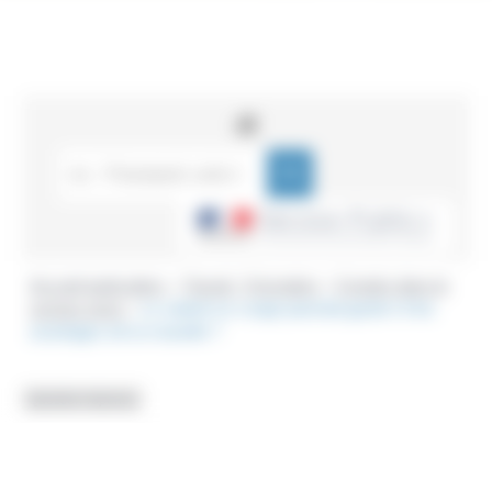
Accueil particuliers
Travail - Formation
Congés dans le
>
>
secteur privé
Le salarié en congé parental garde-t-il les
>
avantages de la mutuelle ?
Question-réponse
Le salarié en congé parental
garde-t-il les avantages de la