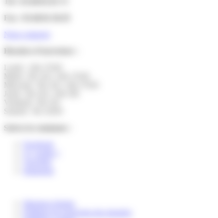
Tél : 01.60.01.01.73
Fax : 01.60.01.58.29
Nous contacter
Horaires d’ouverture :
Lundi : 14h-17h30
Mardi : 9h-12h | 14h-17h30
Mercredi : 9h-12h | 14h-17h30
Jeudi : 9h-12h | 14h-19h
Vendredi : 9h-12h
Samedi : 9h-12h30
Suivez la commune :
Facebook
X ( twitter )
YouTube
Instagram
Mentions légales
Politique de protection des données