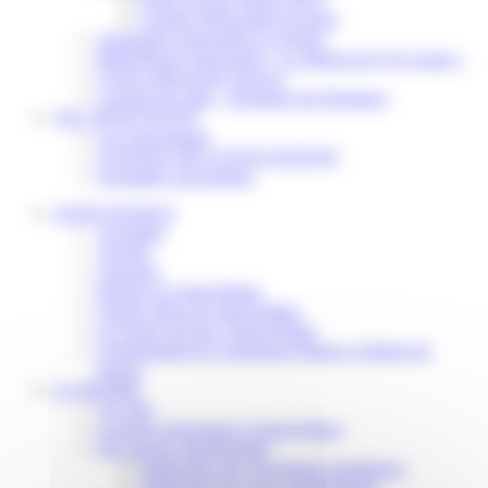
Scolaire Périscolaire & Sport
Assistantes maternelles et crèches
Bibliothèque municipale « La Maison du Ver Lisant »
Centre médical des Sources
Location de salle – Domaine des Brumiers
VIE ASSOCIATIVE
Les Associations
AGENDA DES ASSOCIATIONS
Formalités associations
SAINT-PATHUS
Actualités
Agenda
Annuaire
Histoire de Saint-Pathus
Galerie photo de Saint-Pathus
Les lignes de bus à Saint-Pathus
Communauté de Communes Plaines et Monts de
France
LA MAIRIE
Vos élus
Conseils municipaux à Saint-Pathus
Documents administratifs
Publication des documents budgétaires
Publication des actes administratifs