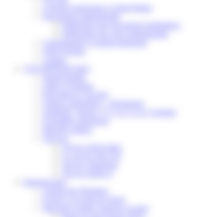
Conseils municipaux à Saint-Pathus
Documents administratifs
Publication des documents budgétaires
Publication des actes administratifs
Communiqué et journal municipal
Objets Perdus
Contact
VOS DÉMARCHES
Portail famille
Offres d’emplois
Prévention et sécurité
Ordures ménagères – Déchetterie
Solidarité, Seniors, C.C.A.S. et Le Vestiaire
Formalités entreprises
Marchés publics
Services
Service périscolaire
Le service état civil
Service urbanisme
Service-public.fr
Infrastructures
Cinéma des Brumiers
Écoles et accueils de loisirs
Direction scolaire jeunesse et sport
Point Accueil Jeunes (PAJ)