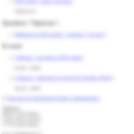
Pôle emploi : espace personnel
Téléservice
Questions ? Réponses !
Médiateur de Pôle emploi : comment y recourir ?
Et aussi
Chômage : inscription à Pôle emploi
Social - Santé
Chômage : obligation de recherche d'emploi (PPAE)
Social - Santé
©
Direction de l'information légale et administrative
Adresse :
Mairie Saint-Pathus
6 Rue Saint Antoine
77178 Saint-Pathus