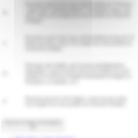
Personne ayant exercé une activité réduite de 78 heures
<span class="miseenevidence">maximum</span> par
B
mois, tenue d'accomplir des actes positifs de recherche
d'emploi
Personne ayant exercé une activité réduite de plus de 78
C
heures par mois, tenue d'accomplir des actes positifs de
recherche d'emploi
Personne sans emploi, qui n'est pas immédiatement
disponible, et qui n'est pas tenue d'accomplir des actes
D
positifs de recherche d'emploi (demandeur d'emploi en
formation, en maladie, etc.)
Personne pourvue d'un emploi, et qui n'est pas tenue
E
d'accomplir des actes positifs de recherche d'emploi
Services en ligne et formulaires