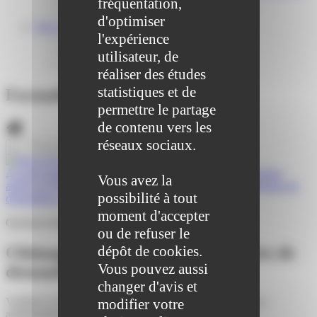
fréquentation,
Centre médical des Sources
Location de salle – Domaine des Brumiers
d'optimiser
VIE ASSOCIATIVE
l'expérience
Les Associations
AGENDA DES ASSOCIATIONS
utilisateur, de
Formalités associations
réaliser des études
statistiques et de
Formalités administratives
permettre le partage
de contenu vers les
réseaux sociaux.
Accueil particuliers
>
Social - Santé
>
Chômage : démarches
Vous avez la
auprès de Pôle emploi
>
Chômage : quelles sont les catégories de
possibilité à tout
demandeurs d'emploi ?
moment d'accepter
Question-réponse
ou de refuser le
dépôt de cookies.
Chômage : quelles sont les catégories de
Vous pouvez aussi
demandeurs d'emploi ?
changer d'avis et
Vérifié le 25/10/2021 - Direction de l'information légale et
modifier votre
administrative (Première ministre)