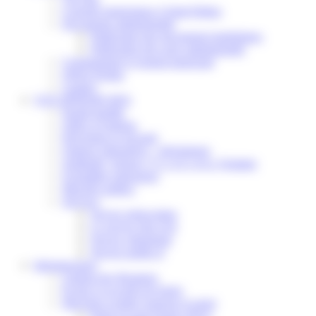
Conseils municipaux à Saint-Pathus
Documents administratifs
Publication des documents budgétaires
Publication des actes administratifs
Communiqué et journal municipal
Objets Perdus
Contact
VOS DÉMARCHES
Portail famille
Offres d’emplois
Prévention et sécurité
Ordures ménagères – Déchetterie
Solidarité, Seniors, C.C.A.S. et Le Vestiaire
Formalités entreprises
Marchés publics
Services
Service périscolaire
Le service état civil
Service urbanisme
Service-public.fr
Infrastructures
Cinéma des Brumiers
Écoles et accueils de loisirs
Direction scolaire jeunesse et sport
Point Accueil Jeunes (PAJ)