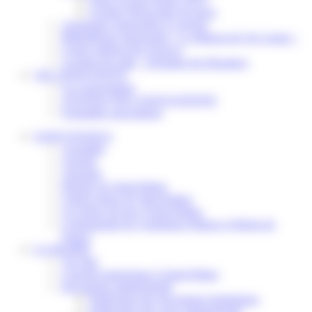
Scolaire Périscolaire & Sport
Assistantes maternelles et crèches
Bibliothèque municipale « La Maison du Ver Lisant »
Centre médical des Sources
Location de salle – Domaine des Brumiers
VIE ASSOCIATIVE
Les Associations
AGENDA DES ASSOCIATIONS
Formalités associations
SAINT-PATHUS
Actualités
Agenda
Annuaire
Histoire de Saint-Pathus
Galerie photo de Saint-Pathus
Les lignes de bus à Saint-Pathus
Communauté de Communes Plaines et Monts de
France
LA MAIRIE
Vos élus
Conseils municipaux à Saint-Pathus
Documents administratifs
Publication des documents budgétaires
Publication des actes administratifs