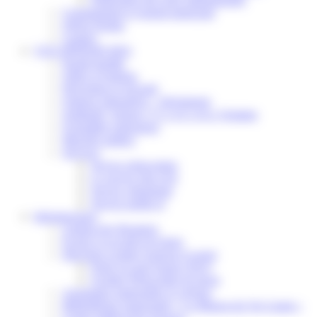
Communiqué et journal municipal
Objets Perdus
Contact
VOS DÉMARCHES
Portail famille
Offres d’emplois
Prévention et sécurité
Ordures ménagères – Déchetterie
Solidarité, Seniors, C.C.A.S. et Le Vestiaire
Formalités entreprises
Marchés publics
Services
Service périscolaire
Le service état civil
Service urbanisme
Service-public.fr
Infrastructures
Cinéma des Brumiers
Écoles et accueils de loisirs
Direction scolaire jeunesse et sport
Point Accueil Jeunes (PAJ)
Scolaire Périscolaire & Sport
Assistantes maternelles et crèches
Bibliothèque municipale « La Maison du Ver Lisant »