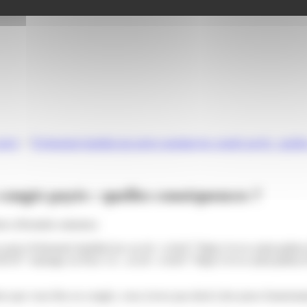
privé
>
Événement familial qui arrive pendant les congés payés : quell
congés payés : quelles conséquences ?
tive (Première ministre)
nce pour événement familial (en cas de <a href="https://www.saint-path
F34154">mariage ou Pacs</a>, ou de <a href="https://www.saint-pathus
 que vous êtes en congés, vous n'avez pas droit à des jours d'autorisat