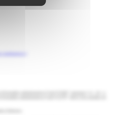
es conséquences ?
us.fr/formalites-administratives/?xml=F2266">naissance</a>, de <a
.fr/formalites-administratives/?xml=F2278">décès d'un membre de
ion d'absence.