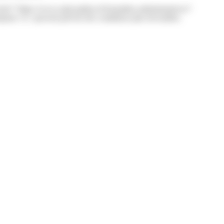
ef="https://www.saint-pathus.fr/formalites-administratives/?
rise</a> peuvent prévoir des conditions plus favorables.