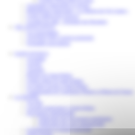
Assistantes maternelles et crèches
Bibliothèque municipale « La Maison du Ver Lisant »
Centre médical des Sources
Location de salle – Domaine des Brumiers
VIE ASSOCIATIVE
Les Associations
AGENDA DES ASSOCIATIONS
Formalités associations
SAINT-PATHUS
Actualités
Agenda
Annuaire
Histoire de Saint-Pathus
Galerie photo de Saint-Pathus
Les lignes de bus à Saint-Pathus
Communauté de Communes Plaines et Monts de France
LA MAIRIE
Vos élus
Conseils municipaux à Saint-Pathus
Documents administratifs
Publication des documents budgétaires
Publication des actes administratifs
Communiqué et journal municipal
Objets Perdus