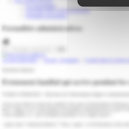
VIE ASSOCIATIVE
Les Associations
AGENDA DES ASSOCIATIONS
Formalités associations
Formalités administratives
Accueil particuliers
>
Travail - Formation
>
Congés dans le secteur 
Question-réponse
Événement familial qui arrive pendant les 
Vérifié le 09/08/2023 - Direction de l'information légale et administra
Avez-vous droit en tant que salarié à des jours d'autorisation d'abse
href="https://www.saint-pathus.fr/formalites-administratives/?xml=
votre famille</a>, par exemples) pendant vos congés payés ?
<span class="miseenevidence">Non,</span> si l'événement a lieu alors