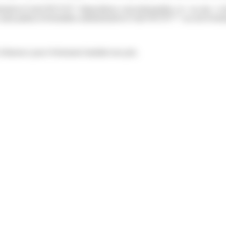
istratives/?xml=R51533">dispositions conventionnelles</a> ou une <a hr
int-pathus.fr/formalites-administratives/?xml=R57077">accord d'entrep
 d'absence pour événement familial non pris.