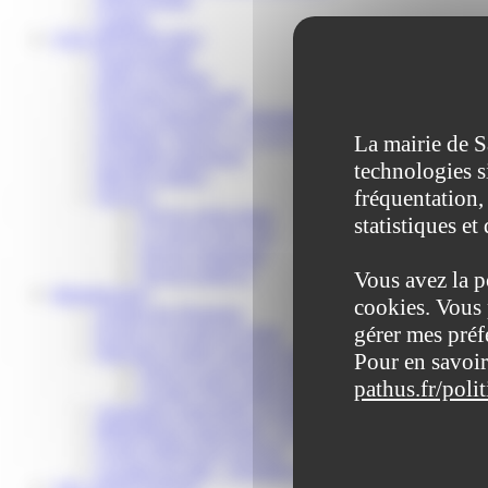
Contact
VOS DÉMARCHES
Portail famille
Offres d’emplois
Prévention et sécurité
Ordures ménagères – Déchetterie
Solidarité, Seniors, C.C.A.S. et Le Vestiaire
La mairie de S
Formalités entreprises
technologies s
Marchés publics
fréquentation, 
Services
Service périscolaire
statistiques et
Le service état civil
Service urbanisme
Service-public.fr
Vous avez la p
Infrastructures
cookies. Vous 
Cinéma des Brumiers
gérer mes préf
Écoles et accueils de loisirs
Direction scolaire jeunesse et sport
Pour en savoir
Point Accueil Jeunes (PAJ)
pathus.fr/poli
Scolaire Périscolaire & Sport
Assistantes maternelles et crèches
Bibliothèque municipale « La Maison du Ver Lisant »
Centre médical des Sources
Location de salle – Domaine des Brumiers