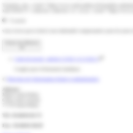
Toutefois, des <a href="https://www.saint-pathus.fr/formalites-admin
xml=R59273">collective collective</a> ou un <a href="https://www.sa
À savoir
vous n'avez pas le droit à une indemnité compensatrice pour les jours
Textes de référence
Code du travail : articles L3142-1 à L3142-3
Congés pour événements familiaux
©
Direction de l'information légale et administrative
Adresse :
Mairie Saint-Pathus
6 Rue Saint Antoine
77178 Saint-Pathus
Tél : 01.60.01.01.73
Fax : 01.60.01.58.29