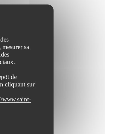
 des
, mesurer sa
udes
ociaux.
épôt de
n cliquant sur
//www.saint-