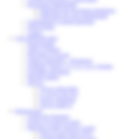
Documents administratifs
Publication des documents budgétaires
Publication des actes administratifs
Communiqué et journal municipal
Objets Perdus
Contact
VOS DÉMARCHES
Portail famille
Offres d’emplois
Prévention et sécurité
Ordures ménagères – Déchetterie
Solidarité, Seniors, C.C.A.S. et Le Vestiaire
Formalités entreprises
Marchés publics
Services
Service périscolaire
Le service état civil
Service urbanisme
Service-public.fr
Infrastructures
Cinéma des Brumiers
Écoles et accueils de loisirs
Direction scolaire jeunesse et sport
Point Accueil Jeunes (PAJ)
Scolaire Périscolaire & Sport