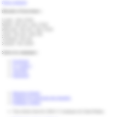
Nous contacter
Horaires d’ouverture :
Lundi : 14h-17h30
Mardi : 9h-12h | 14h-17h30
Mercredi : 9h-12h | 14h-17h30
Jeudi : 9h-12h | 14h-19h
Vendredi : 9h-12h
Samedi : 9h-12h30
Suivez la commune :
Facebook
X ( twitter )
YouTube
Instagram
Mentions légales
Politique de protection des données
Politique cookies
Tous droits réservés 2026 © Commune de Saint-Pathus.