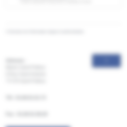
Caisse nationale d'assurance maladie (Cnam)
©
Direction de l'information légale et administrative
Adresse :
Mairie Saint-Pathus
6 Rue Saint Antoine
77178 Saint-Pathus
Tél : 01.60.01.01.73
Fax : 01.60.01.58.29