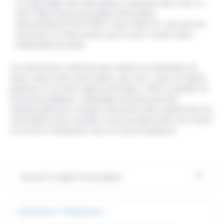
La copie papier des informations contenues dans votre <a
href="https://www.saint-pathus.fr/formalites-
administratives/?xml=F265">carte Vitale</a>, qui vous est
transmise en même temps que la carte, n'a pas valeur
d'attestation de droits.
Les démarches à effectuer pour obtenir une attestation de
droits varient selon votre régime, que vous soyez au régime
général ou à un autre régime (exemples : MSA, mutuelles de
la fonction publique). L'attestation de droits peut être
indispensable pour certaines démarches liées notamment à la
souscription d'une mutuelle, à une inscription dans une crèche
ou encore à l'embauche chez un nouvel employeur.
Services en ligne et formulaires
Questions ? Réponses !