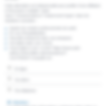
Cette attestation est indispensable pour justifier d'une affiliation
à l'Assurance maladie <span
class="miseenevidence">notamment</span> dans les
situations suivantes :
Auprès de certains professionnels de santé
En cas d'hospitalisation
Nouvelle embauche dans une entreprise
Inscription dans une crèche
Souscription à une <a href="https://www.saint-
pathus.fr/formalites-administratives/?
xml=F20314">mutuelle</a>
En ligne
Sur place
Par téléphone
Attention :