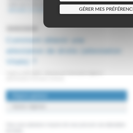
soins par la Sécurité sociale
Comment obtenir une
>
GÉRER MES PRÉFÉRENC
attestation de droits (attestation Vitale) ?
Question-réponse
Comment obtenir une
attestation de droits (attestation
Vitale) ?
Vérifié le 20/07/2023 - Direction de l'information légale et
administrative (Première ministre)
Régime général
Autres régimes
Vous avez plusieurs moyens de vous procurer une attestation
de droits.