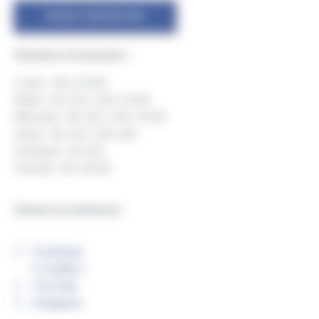
NOUS CONTACTER
Horaires d’ouverture :
Lundi : 14h-17h30
Mardi : 9h-12h | 14h-17h30
Mercredi : 9h-12h | 14h-17h30
Jeudi : 9h-12h | 14h-19h
Vendredi : 9h-12h
Samedi : 9h-12h30
Suivez la commune :
Facebook
X ( twitter )
YouTube
Instagram