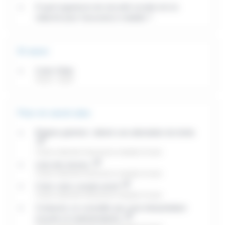
À quel organisme de sécurité sociale est-on
rattaché pour l'assurance maladie ?
Et aussi
Carte Vitale
Social - Santé
Pour en savoir plus
Régime général : obtenir une attestation de droits
Caisse nationale d'assurance maladie (Cnam)
Liste des bornes
Caisse nationale d'assurance maladie (Cnam)
Créer votre compte ameli
Caisse nationale d'assurance maladie (Cnam)
Contactez un conseiller par visio-interprétation
(sourds et malentendants)