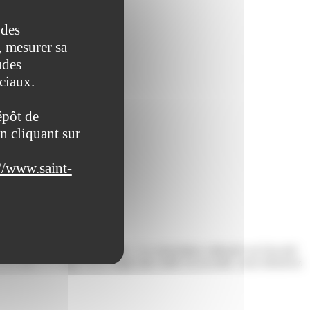
 des
, mesurer sa
udes
ociaux.
épôt de
n cliquant sur
//www.saint-
on">congé sans solde</span>. La convention collective ou l'accord
s accorder ce congé. Si le congé sans solde est accordé, vous retrouvez