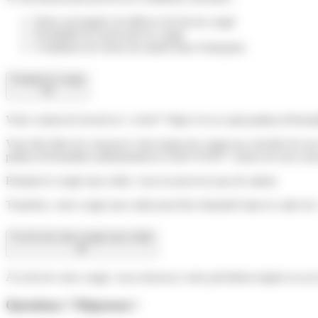
Dates envisagées de début et de fin du congé
Possibilité de renouveler le congé
Conditions de retour du salarié dans l'entreprise
Pendant le congé
Votre contrat de travail est <a href="https://www.saint-pathus.fr/fo
Vous êtes libre de consacrer votre temps de congé aux activités de so
pathus.fr/formalites-administratives/?xml=F1910">clause de non-con
Pendant le congé sans solde, vous ne percevez pas de salaire.
Toutefois, votre congé sans solde peut être rémunéré dans le cadre 
À la fin de votre congé sans solde
À la fin de votre congé, vous retrouvez votre précédent emploi ou un 
Questions ? Réponses !