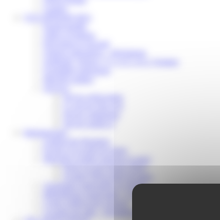
Contact
VOS DÉMARCHES
Portail famille
Offres d’emplois
Prévention et sécurité
Ordures ménagères – Déchetterie
Solidarité, Seniors, C.C.A.S. et Le Vestiaire
Formalités entreprises
Marchés publics
Services
Service périscolaire
Le service état civil
Service urbanisme
Service-public.fr
Infrastructures
Cinéma des Brumiers
Écoles et accueils de loisirs
Direction scolaire jeunesse et sport
Point Accueil Jeunes (PAJ)
Scolaire Périscolaire & Sport
Assistantes maternelles et crèches
Bibliothèque municipale « La Maison du Ver Lisant »
Centre médical des Sources
Location de salle – Domaine des Brumiers