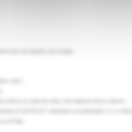
ls (créer une entreprise, par exemple).
ation</span>.
e.
ons relatives au congé sans solde, votre employeur doit les respecter.
nistratives/?xml=R51533">dispositions conventionnelles</a> ou collectiv
cas de litige.