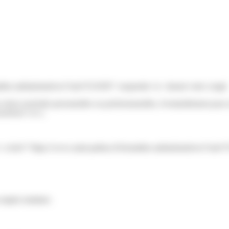
rmalites-administratives/?xml=F21050">suspendu</a> durant votre congé.
n choix (activités personnelles ou professionnelles, éventuellement pour
currence</a>).
du <a href="https://www.saint-pathus.fr/formalites-administratives/?x
emploi similaire.