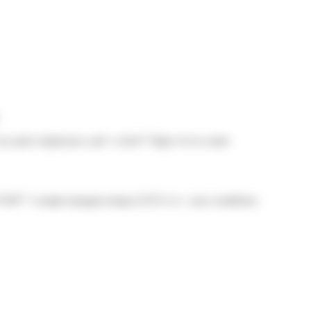
 un autre employeur, sauf <a href="https://www.saint-
ml=F1907">compte épargne-temps (CET)</a>, sous conditions.