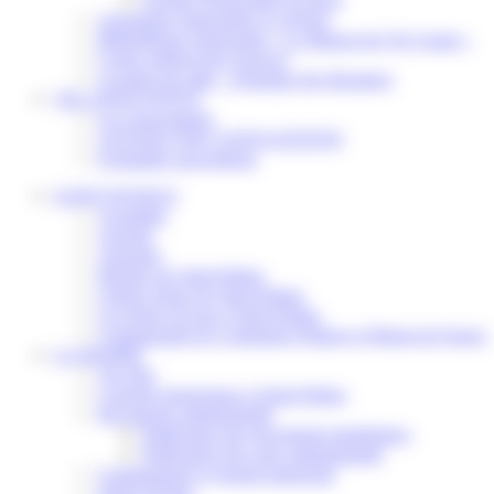
Assistantes maternelles et crèches
Bibliothèque municipale « La Maison du Ver Lisant »
Centre médical des Sources
Location de salle – Domaine des Brumiers
VIE ASSOCIATIVE
Les Associations
AGENDA DES ASSOCIATIONS
Formalités associations
SAINT-PATHUS
Actualités
Agenda
Annuaire
Histoire de Saint-Pathus
Galerie photo de Saint-Pathus
Les lignes de bus à Saint-Pathus
Communauté de Communes Plaines et Monts de France
LA MAIRIE
Vos élus
Conseils municipaux à Saint-Pathus
Documents administratifs
Publication des documents budgétaires
Publication des actes administratifs
Communiqué et journal municipal
Objets Perdus