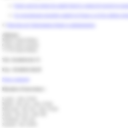
Quels sont les droits du salarié dont le contrat de travail est su
Un ressortissant européen salarié en France a-t-il les mêmes droi
©
Direction de l'information légale et administrative
Adresse :
Mairie Saint-Pathus
6 Rue Saint Antoine
77178 Saint-Pathus
Tél : 01.60.01.01.73
Fax : 01.60.01.58.29
Nous contacter
Horaires d’ouverture :
Lundi : 14h-17h30
Mardi : 9h-12h | 14h-17h30
Mercredi : 9h-12h | 14h-17h30
Jeudi : 9h-12h | 14h-19h
Vendredi : 9h-12h
Samedi : 9h-12h30