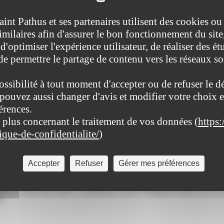
aint Pathus et ses partenaires utilisent des cookies ou
imilaires afin d'assurer le bon fonctionnement du site
d'optimiser l'expérience utilisateur, de réaliser des ét
 de permettre le partage de contenu vers les réseaux s
ossibilité à tout moment d'accepter ou de refuser le d
pouvez aussi changer d'avis et modifier votre choix e
privé
>
Comment bénéficier d'un congé sans solde ?
érences.
 plus concernant le traitement de vos données (
https:
tique-de-confidentialite/
)
 ?
Accepter
Refuser
Gérer mes préférences
tive (Première ministre)
r convenance personnelle, non rémunéré, appelé <span class="expressi
rnant le congé sans solde. L'employeur n'a pas l'obligation légale de vou
é.