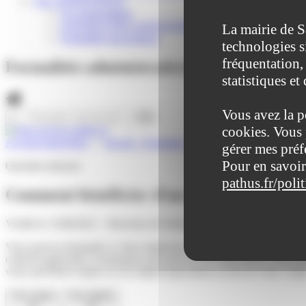
VIE ASSOCIATIVE
Les Associations
AGENDA DES ASSOCIATIONS
La mairie de S
Formalités associations
technologies s
fréquentation, 
Formalités administratives
statistiques et
Vous avez la p
cookies. Vous 
Accueil particuliers
>
Travail - Formation
>
Congés dans le secteur 
gérer mes préf
Pour en savoir
Question-réponse
pathus.fr/poli
Comment bénéficier d'un congé sans solde
Vérifié le 13/08/2021 - Direction de l'information légale et administra
Vous pouvez demander à votre employeur à bénéficier d'un congé pou
collectif applicable à l'entreprise peut prévoir des dispositions conce
votre précédent emploi ou un emploi équivalent à la fin de votre cong
Tout replier
Tout déplier