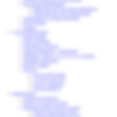
Documents administratifs
Publication des documents budgétaires
Publication des actes administratifs
Communiqué et journal municipal
Objets Perdus
Contact
VOS DÉMARCHES
Portail famille
Offres d’emplois
Prévention et sécurité
Ordures ménagères – Déchetterie
Solidarité, Seniors, C.C.A.S. et Le Vestiaire
Formalités entreprises
Marchés publics
Services
Service périscolaire
Le service état civil
Service urbanisme
Service-public.fr
Infrastructures
Cinéma des Brumiers
Écoles et accueils de loisirs
Direction scolaire jeunesse et sport
Point Accueil Jeunes (PAJ)
Scolaire Périscolaire & Sport