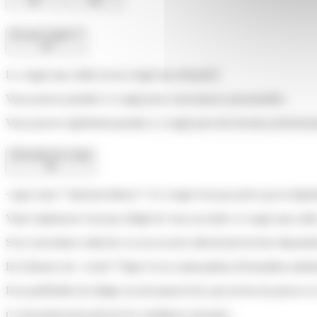
De quoi s'agit-il ?
Le congé sans solde est un congé non rémunéré.
Vous pouvez prendre ce congé pour convenances personnelles.
Vous pouvez également prendre ce congé pour des besoins professionne
Demande de congé
<span class="miseenevidence">Ce congé n'est pas prévu par la législ
Votre employeur n'est pas obligé de vous accorder ce congé sans sold
Si la convention collective ou un accord collectif prévoit des dispositi
En l'absence de <a href="https://www.saint-pathus.fr/formalites-admi
Il est préférable de rédiger un document écrit, qui servira de preuve en 
Ce document peut prévoir les conditions suivantes :