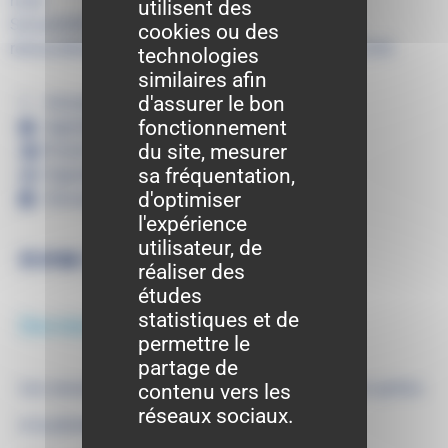
mars
utilisent des
Suivant
AVIS DE PUBLICITE AUX ASSOCIATIONS :
cookies ou des
renouvellement des administrateurs nommés du CCAS
technologies
similaires afin
d'assurer le bon
Actualités
fonctionnement
Agenda
du site, mesurer
Portail familles
sa fréquentation,
Signalements
d'optimiser
Annuaire
l'expérience
utilisateur, de
réaliser des
études
statistiques et de
Derniers articles
permettre le
partage de
Les associations de Saint-Pathus à l’honneur grâce
contenu vers les
réseaux sociaux.
à la photographie !