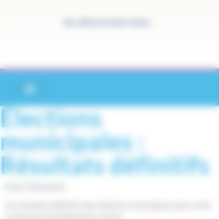
Panneau de gestion des cookies
Site officiel de Saint-Pathus
Élections
municipales :
Résultats définitifs
Chers Pathusiens,
Les résultats définitifs des élections municipales dans notre
commune sont désormais connus.