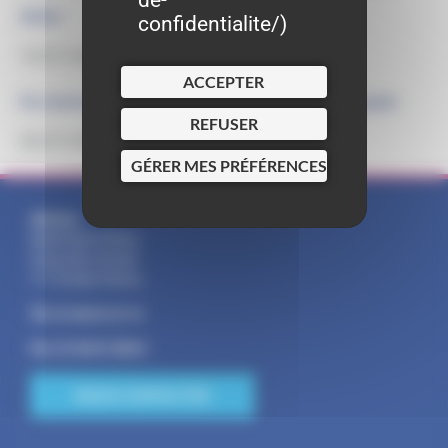
2026 :
confidentialite/
)
10/07/2026
ACCEPTER
Fermeture temporaire bibliothèque municipale
REFUSER
06/07/2026
GÉRER MES PRÉFÉRENCES
Adresse :
Mairie Saint-Pathus
6 Rue Saint Antoine
77178 Saint-Pathus
Tél : 01.60.01.01.73
Fax : 01.60.01.58.29
NOUS CONTACTER