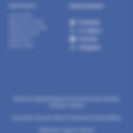
Suivez la commune :
Horaires d’ouverture :
Lundi : 14h-17h30
Facebook
Mardi : 9h-12h | 14h-17h30
Mercredi : 9h-12h | 14h-17h30
X ( twitter )
Jeudi : 9h-12h | 14h-19h
YouTube
Vendredi : 9h-12h
Samedi : 9h-12h30
Instagram
Mentions légales
Politique de protection des données
Politique cookies
Tous droits réservés 2026 © Commune de Saint-Pathus.
Réalisation Agence Subotaï