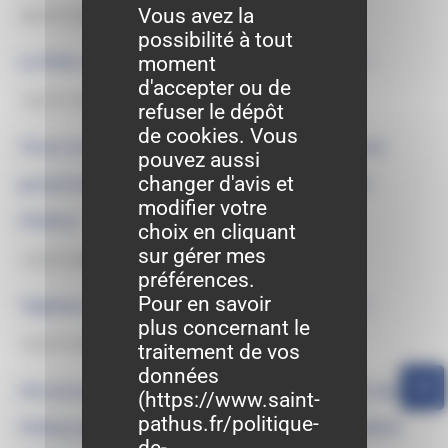
Vous avez la
30/07/2026
possibilité à tout
La Fête communale de Saint-Pathus arrive !
moment
d'accepter ou de
16/07/2026
refuser le dépôt
de cookies. Vous
Vivez la demi-finale de la coupe du monde sur
pouvez aussi
changer d'avis et
grand écran au cinéma des Brumiers à Saint-
modifier votre
Pathus !
choix en cliquant
sur gérer mes
13/07/2026
préférences.
Pour en savoir
Vigilance rouge « Alerte canicule extrême »
plus concernant le
10/07/2026
traitement de vos
données
Horaires d’ouverture du bureau la poste de Saint-
(
https://www.saint-
pathus.fr/politique-
Pathus pour la semaine du 13 juillet au 18 juillet
de-