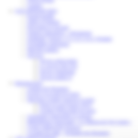
Contact
VOS DÉMARCHES
Portail famille
Offres d’emplois
Prévention et sécurité
Ordures ménagères – Déchetterie
Solidarité, Seniors, C.C.A.S. et Le Vestiaire
Formalités entreprises
Marchés publics
Services
Service périscolaire
Le service état civil
Service urbanisme
Service-public.fr
Infrastructures
Cinéma des Brumiers
Écoles et accueils de loisirs
Direction scolaire jeunesse et sport
Point Accueil Jeunes (PAJ)
Scolaire Périscolaire & Sport
Assistantes maternelles et crèches
Bibliothèque municipale « La Maison du Ver Lisant »
Centre médical des Sources
Location de salle – Domaine des Brumiers