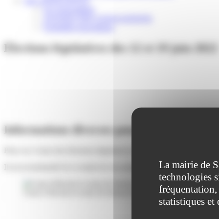
VIE ASSOCIATIVE
Les Associations
AGENDA DES ASSOCIATIONS
Formalités associations
Élections législatives des 12 et 19 juin 2022
Informations diverses pour les 2 tours des é
Pour ces 2 tours des élections législatives du 12 et 19 juin 2022, les 
La mairie de S
Il est recommandé de se munir de son propre stylo pour signer (la cou
technologies s
fréquentation, 
Carte d’électeur et urne de bureau de vote.
statistiques et