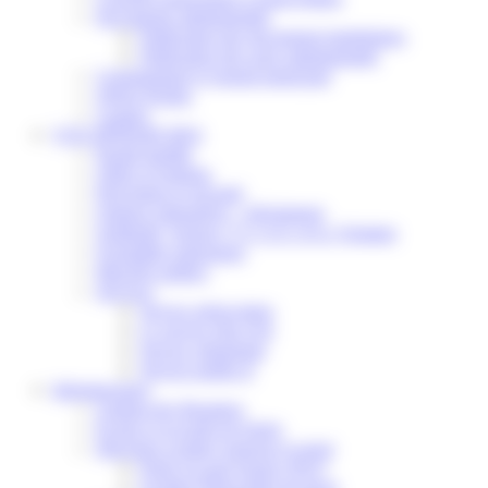
Documents administratifs
Publication des documents budgétaires
Publication des actes administratifs
Communiqué et journal municipal
Objets Perdus
Contact
VOS DÉMARCHES
Portail famille
Offres d’emplois
Prévention et sécurité
Ordures ménagères – Déchetterie
Solidarité, Seniors, C.C.A.S. et Le Vestiaire
Formalités entreprises
Marchés publics
Services
Service périscolaire
Le service état civil
Service urbanisme
Service-public.fr
Infrastructures
Cinéma des Brumiers
Écoles et accueils de loisirs
Direction scolaire jeunesse et sport
Point Accueil Jeunes (PAJ)
Scolaire Périscolaire & Sport