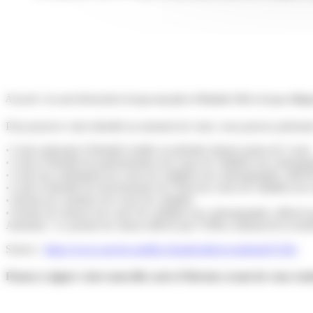
À savoir : la carte électorale n’est pas une pièce d’identité. Elle n’est pas oblig
Pour prouver votre identité au moment de voter, vous pouvez présente
• Carte nationale d’identité (valide ou périmée depuis moins de 5 ans)
• Carte d’identité de parlementaire (en cours de validité) avec photogr
• Carte du combattant (en cours de validité) avec photographie, délivr
• Carte d’identité de fonctionnaire de l’État (en cours de validité) ave
• Permis de conduire (en cours de validité).
• Permis de chasser (en cours de validité) avec photographie, délivré 
Attention : Le permis de chasse délivré par l’Office national de la biod
Source :
https://www.service-public.fr/particuliers/vosdroits/F1361
Pensez à signer votre nouvelle carte d’électeur avant de vous ren