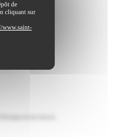
épôt de
n cliquant sur
//www.saint-
Brumiers (allée des Arts).
 Pluvinage (rue des Sources).