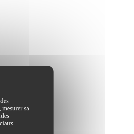
 des
, mesurer sa
udes
ociaux.