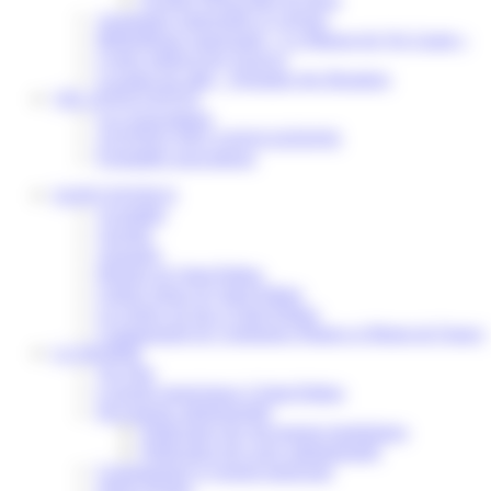
Assistantes maternelles et crèches
Bibliothèque municipale « La Maison du Ver Lisant »
Centre médical des Sources
Location de salle – Domaine des Brumiers
VIE ASSOCIATIVE
Les Associations
AGENDA DES ASSOCIATIONS
Formalités associations
SAINT-PATHUS
Actualités
Agenda
Annuaire
Histoire de Saint-Pathus
Galerie photo de Saint-Pathus
Les lignes de bus à Saint-Pathus
Communauté de Communes Plaines et Monts de France
LA MAIRIE
Vos élus
Conseils municipaux à Saint-Pathus
Documents administratifs
Publication des documents budgétaires
Publication des actes administratifs
Communiqué et journal municipal
Objets Perdus