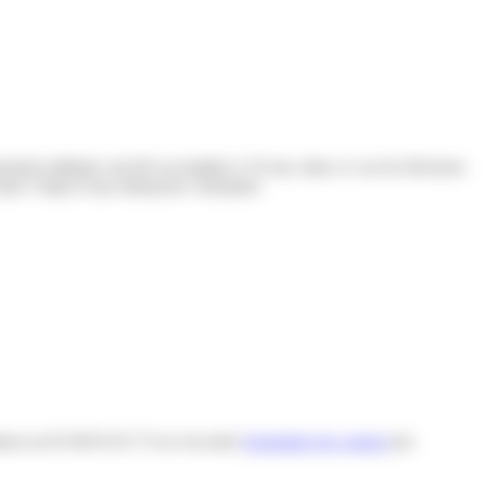
nsement militaire ont été accomplies à 16 ans, dans ce cas les électeurs
t faire l’objet d’une démarche volontaire.
éphone au 01.60.01.01.73 ou via notre
formulaire de contact
(en