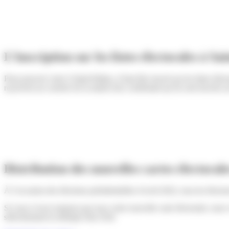
L’inscription sur les listes électorales à Sa
Pour pouvoir voter à Saint-Pathus, il faut être inscrit sur les listes él
reçoivent un courrier de la mairie leur confirmant qu’ils sont inscrits su
Distribution des nouvelles cartes électorale
À l’occasion des élections présidentielles d’avril 2022, tous les électe
Si vous n’avez toujours pas reçu votre nouvelle carte électorale, nous v
sélectionnant la rubrique état civil)