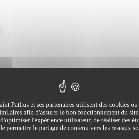
lections législatives du 12 et 19 juin 2022.
bureaux de vote seront ouverts de
8 h
le matin jusqu’à
18 h
le soir.
aint Pathus et ses partenaires utilisent des cookies ou
leur retenue n’a pas encore était communiquée).
imilaires afin d'assurer le bon fonctionnement du site
d'optimiser l'expérience utilisateur, de réaliser des ét
 de permettre le partage de contenu vers les réseaux s