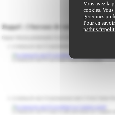
Vous avez la p
cookies. Vous 
gérer mes préf
Pour en savoir
Rappel : 2 bureaux de vote ont changé d’
pathus.fr/poli
Depuis l’élection présidentielle d’avril 2022, les bureaux de vote N
Le bureau de vote n°2 (anciennement situé au centre de loisirs V
Le bureau de vote N°2 au Centre Culturel des Brumiers.
Le bureau de vote n°4 (anciennement situé à l’école Charles Per
Le bureau de vote N°4 dans la salle polyvalente du Complexe s