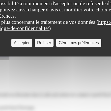
ossibilité à tout moment d'accepter ou de refuser le d
pouvez aussi changer d'avis et modifier votre choix e
érences.
 plus concernant le traitement de vos données (
https:
emplacement
tique-de-confidentialite/
)
° 2 et N°4 ont changé d’emplacement
Accepter
Refuser
Gérer mes préférences
ivaldi) est dorénavant dans la salle polyvalente du Centre Culturel des 
rault) est désormais dans la salle polyvalente du complexe sportif René
portif René Pluvinage.