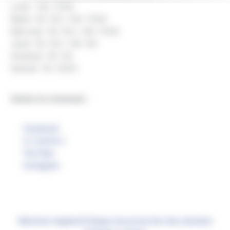
Lundi : 14h-17h30
Mardi : 9h-12h | 14h-17h30
Mercredi : 9h-12h | 14h-17h30
Jeudi : 9h-12h | 14h-19h
Vendredi : 9h-12h
Samedi : 9h-12h30
Suivez la commune :
Facebook
X ( twitter )
YouTube
Instagram
Mentions légales
Politique de protection des données