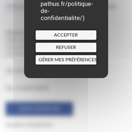
pathus.fr/politique-
Fermeture temporaire bibliothèque municipale
de-
06/07/2026
confidentialite/
)
Adresse :
ACCEPTER
Mairie Saint-Pathus
6 Rue Saint Antoine
REFUSER
77178 Saint-Pathus
GÉRER MES PRÉFÉRENCES
Tél : 01.60.01.01.73
Fax : 01.60.01.58.29
NOUS CONTACTER
Horaires d’ouverture :