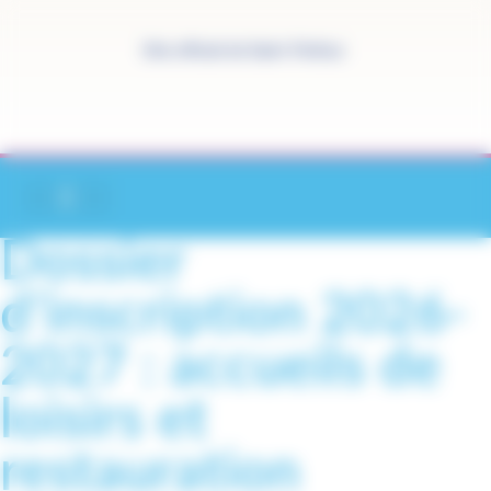
Panneau de gestion des cookies
Site officiel de Saint-Pathus
Dossier
d’inscription 2026-
2027 : accueils de
loisirs et
restauration