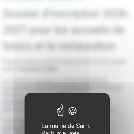
Dossier d’inscription 2026-
2027 pour les accueils de
loisirs et la restauration
Pensez à mettre à jour le dossier complet de votre enfant
avant le
vendredi 3 juillet
.
Les éléments demandés et la fiche individuelle de
renseignement 2026-2027 (téléchargeable sur le portail
famille) sont à envoyer par mail sur :
scolaire.periscolaire@saint-pathus.fr
ou à déposer
directement au Point Accueil Jeunes (12 Grande rue).
Portail famille :
https://portail-saint-
La mairie de Saint
pathus.ciril.net/guard/login
Pathus et ses