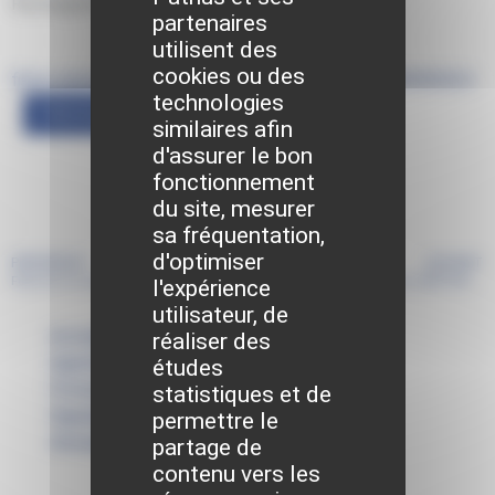
Renseignements sur place ou au 01 60 01 34 28.
partenaires
utilisent des
cookies ou des
fiche individuelle renseignement -2026_2027 -XB03092024
technologies
Télécharger
similaires afin
d'assurer le bon
fonctionnement
du site, mesurer
sa fréquentation,
d'optimiser
PRÉCÉDENT
SUIVANT
Fête de la musique : Vendredi 19 juin
Parlons déchets : enquête du SMITOM entre le 25 mai et le 30 juin
l'expérience
utilisateur, de
Actualités
réaliser des
Agenda
études
Portail familles
statistiques et de
Signalements
permettre le
Annuaire
partage de
contenu vers les