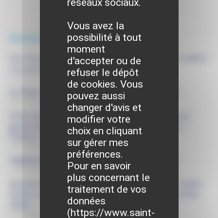
réseaux sociaux.
Vous avez la
possibilité à tout
Derniers articles
moment
Les associations de Saint-Pathus à l’honneur grâce
d'accepter ou de
à la photographie !
refuser le dépôt
30/07/2026
de cookies. Vous
La Fête communale de Saint-Pathus arrive !
pouvez aussi
16/07/2026
changer d'avis et
Vivez la demi-finale de la coupe du monde sur
modifier votre
grand écran au cinéma des Brumiers à Saint-
choix en cliquant
Pathus !
sur gérer mes
13/07/2026
préférences.
Vigilance rouge « Alerte canicule extrême »
Pour en savoir
10/07/2026
plus concernant le
Horaires d’ouverture du bureau la poste de Saint-
traitement de vos
Pathus pour la semaine du 13 juillet au 18 juillet
données
2026 :
(
https://www.saint-
10/07/2026