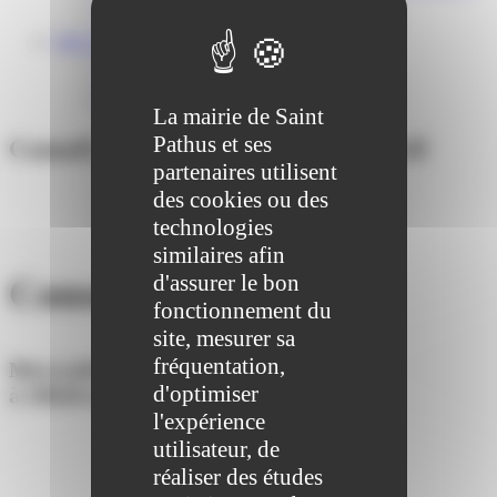
Centre médical des Sources
Location de salle – Domaine des Brumiers
VIE ASSOCIATIVE
Les Associations
AGENDA DES ASSOCIATIONS
Formalités associations
La mairie de Saint
Pathus et ses
Conseil municipal : Mercredi 8 avril
partenaires utilisent
des cookies ou des
technologies
similaires afin
d'assurer le bon
Conseil municipal :
fonctionnement du
site, mesurer sa
fréquentation,
Mercredi 8 avril 2026
d'optimiser
à 19h30 en mairie
l'expérience
utilisateur, de
réaliser des études