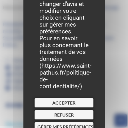
changer d'avis et
Retrouvez les anciens conseils municipaux sur
cette page
modifier votre
choix en cliquant
sur gérer mes
Précédent
Fermeture des services municipaux le 12
préférences.
novembre
Pour en savoir
Suivant
REOMI : Réunion publique de la CCPMF à Saint-
plus concernant le
Pathus
traitement de vos
données
Actualités
(
https://www.saint-
Agenda
pathus.fr/politique-
Portail familles
de-
Signalements
confidentialite/
)
Annuaire
ACCEPTER
REFUSER
Derniers articles
GÉRER MES PRÉFÉRENCES