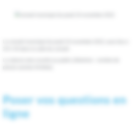
Le conseil municipal du jeudi 24 novembre 2022, aura lieu à
20 h 30 dans la salle du conseil.
La séance sera ouverte au public (Attention : nombre de
places assises limitées)
Poser vos questions en
ligne