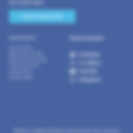
Fax : 01.60.01.58.29
NOUS CONTACTER
Suivez la commune :
Horaires d’ouverture :
Lundi : 14h-17h30
Facebook
Mardi : 9h-12h | 14h-17h30
Mercredi : 9h-12h | 14h-17h30
X ( twitter )
Jeudi : 9h-12h | 14h-19h
YouTube
Vendredi : 9h-12h
Samedi : 9h-12h30
Instagram
Mentions légales
Politique de protection des données