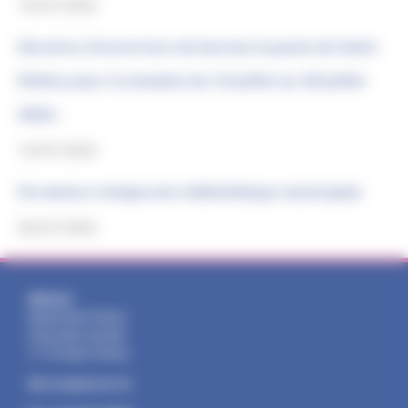
10/07/2026
Horaires d’ouverture du bureau la poste de Saint-
Pathus pour la semaine du 13 juillet au 18 juillet
2026 :
10/07/2026
Fermeture temporaire bibliothèque municipale
06/07/2026
Adresse :
Mairie Saint-Pathus
6 Rue Saint Antoine
77178 Saint-Pathus
Tél : 01.60.01.01.73