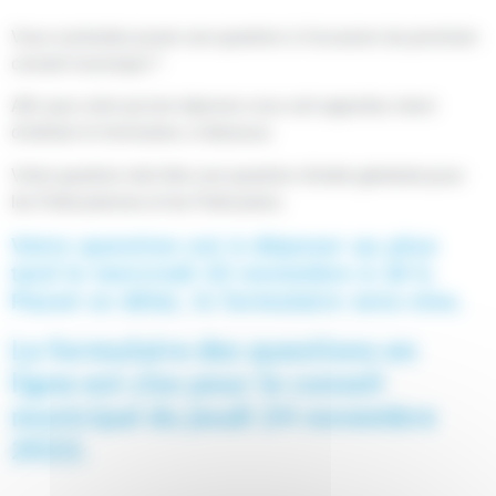
Vous souhaitez poser une question à l’occasion du prochain
conseil municipal ?
Afin que votre qu’une réponse vous soit apporter, merci
d’utiliser le formulaire, ci-dessous.
Votre question doit être une question d’ordre générale pour
les Pathusiennes et les Pathusiens.
Votre question est à déposer au plus
tard le mercredi 23 novembre à 18 h.
.
Passé ce délai, le formulaire sera clos
Le formulaire des questions en
ligne est clos pour le conseil
municipal du jeudi 24 novembre
2022.