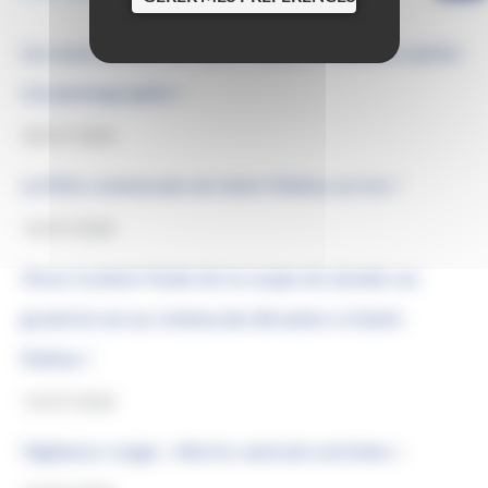
Les associations de Saint-Pathus à l’honneur grâce
à la photographie !
30/07/2026
La Fête communale de Saint-Pathus arrive !
16/07/2026
Vivez la demi-finale de la coupe du monde sur
grand écran au cinéma des Brumiers à Saint-
Pathus !
13/07/2026
Vigilance rouge « Alerte canicule extrême »