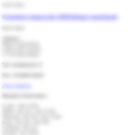
10/07/2026
Fermeture temporaire bibliothèque municipale
06/07/2026
Adresse :
Mairie Saint-Pathus
6 Rue Saint Antoine
77178 Saint-Pathus
Tél : 01.60.01.01.73
Fax : 01.60.01.58.29
Nous contacter
Horaires d’ouverture :
Lundi : 14h-17h30
Mardi : 9h-12h | 14h-17h30
Mercredi : 9h-12h | 14h-17h30
Jeudi : 9h-12h | 14h-19h
Vendredi : 9h-12h
Samedi : 9h-12h30