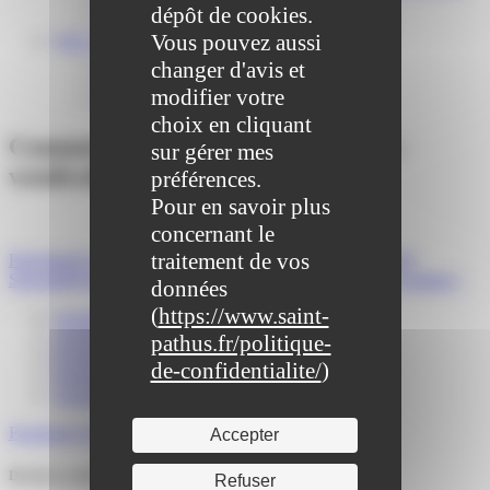
Centre médical des Sources
dépôt de cookies.
Location de salle – Domaine des Brumiers
Vous pouvez aussi
VIE ASSOCIATIVE
Les Associations
changer d'avis et
AGENDA DES ASSOCIATIONS
modifier votre
Formalités associations
choix en cliquant
Commémoration commémorative :
sur gérer mes
vendredi 5 décembre
préférences.
Pour en savoir plus
concernant le
traitement de vos
Précédent
Conseil Municipal du Mercredi 3 décembre 2025
Suivant
Révision du Plan Local d’Urbanisme : votre avis compte !
données
(
https://www.saint-
Actualités
Agenda
pathus.fr/politique-
Portail familles
de-confidentialite/
)
Signalements
Annuaire
Facebook
Twitter
Youtube
Instagram
Accepter
Derniers articles
Refuser