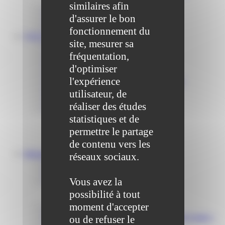
similaires afin
Communiqué et journal municipal
d'assurer le bon
Objets Perdus
Contact
fonctionnement du
VOS DÉMARCHES
site, mesurer sa
Portail famille
Offres d’emplois
fréquentation,
Prévention et sécurité
d'optimiser
Ordures ménagères – Déchetterie
l'expérience
Solidarité, Seniors, C.C.A.S. et Le Vestiaire
Formalités entreprises
utilisateur, de
Marchés publics
réaliser des études
Services
statistiques et de
Service périscolaire
Le service état civil
permettre le partage
Service urbanisme
de contenu vers les
Service-public.fr
Infrastructures
réseaux sociaux.
Cinéma des Brumiers
Écoles et accueils de loisirs
Vous avez la
Direction scolaire jeunesse et sport
Point Accueil Jeunes (PAJ)
possibilité à tout
Scolaire Périscolaire & Sport
moment d'accepter
Assistantes maternelles et crèches
Bibliothèque municipale « La Maison du Ver Lisant »
ou de refuser le