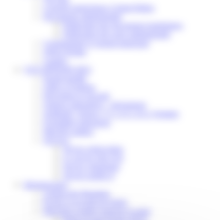
Conseils municipaux à Saint-Pathus
Documents administratifs
Publication des documents budgétaires
Publication des actes administratifs
Communiqué et journal municipal
Objets Perdus
Contact
VOS DÉMARCHES
Portail famille
Offres d’emplois
Prévention et sécurité
Ordures ménagères – Déchetterie
Solidarité, Seniors, C.C.A.S. et Le Vestiaire
Formalités entreprises
Marchés publics
Services
Service périscolaire
Le service état civil
Service urbanisme
Service-public.fr
Infrastructures
Cinéma des Brumiers
Écoles et accueils de loisirs
Direction scolaire jeunesse et sport
Point Accueil Jeunes (PAJ)