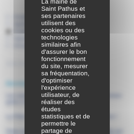
La mairie de
Lire
Saint Pathus et
ses partenaires
Actualités
utilisent des
Agenda
cookies ou des
Portail familles
technologies
Signalements
similaires afin
Annuaire
d'assurer le bon
fonctionnement
du site, mesurer
sa fréquentation,
d'optimiser
Derniers articles
l'expérience
utilisateur, de
Les associations de Saint-Pathus à l’honneur
réaliser des
grâce à la photographie !
30/07/2026
études
statistiques et de
La Fête communale de Saint-Pathus arrive !
16/07/2026
permettre le
partage de
Vivez la demi-finale de la coupe du monde sur