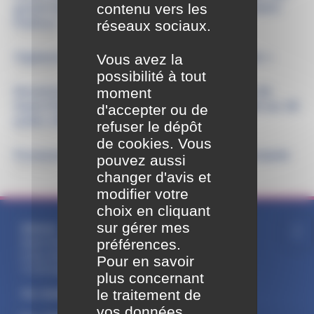
contenu vers les
grand écran au cinéma des Brumiers à Saint-
Pathus !
réseaux sociaux.
13/07/2026
Vous avez la
Vigilance rouge « Alerte canicule extrême »
10/07/2026
possibilité à tout
moment
Horaires d’ouverture du bureau la poste de
Saint-Pathus pour la semaine du 13 juillet au 18
d'accepter ou de
juillet 2026 :
refuser le dépôt
10/07/2026
de cookies. Vous
Fermeture temporaire bibliothèque municipale
pouvez aussi
06/07/2026
changer d'avis et
modifier votre
choix en cliquant
sur gérer mes
Adresse :
préférences.
Mairie Saint-Pathus
6 Rue Saint Antoine
Pour en savoir
77178 Saint-Pathus
plus concernant
le traitement de
Tél : 01.60.01.01.73
vos données