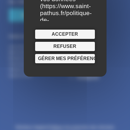
Fax : 01.60.01.58.29
(
https://www.saint-
pathus.fr/politique-
NOUS CONTACTER
de-
confidentialite/
)
ACCEPTER
Suivez la commune :
Horaires d’ouverture :
REFUSER
Lundi : 14h-17h30
Facebook
Mardi : 9h-12h | 14h-17h30
GÉRER MES PRÉFÉRENCES
Mercredi : 9h-12h | 14h-17h30
X ( twitter )
Jeudi : 9h-12h | 14h-19h
YouTube
Vendredi : 9h-12h
Samedi : 9h-12h30
Instagram
Mentions légales
Politique de protection des données