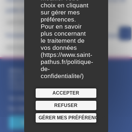
choix en cliquant
juillet 2026 :
sur gérer mes
préférences.
10/07/2026
Pour en savoir
plus concernant
Fermeture temporaire bibliothèque municipale
le traitement de
vos données
06/07/2026
(
https://www.saint-
pathus.fr/politique-
de-
Adresse :
confidentialite/
)
Mairie Saint-Pathus
6 Rue Saint Antoine
77178 Saint-Pathus
ACCEPTER
Tél : 01.60.01.01.73
REFUSER
Fax : 01.60.01.58.29
GÉRER MES PRÉFÉRENCES
NOUS CONTACTER