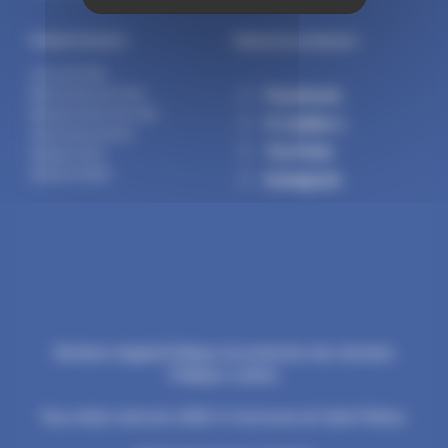
Suivez la commune :
Horaires d’ouverture :
Lundi : 14h-17h30
Facebook
Mardi : 9h-12h | 14h-17h30
Mercredi : 9h-12h | 14h-17h30
X ( twitter )
Jeudi : 9h-12h | 14h-19h
YouTube
Vendredi : 9h-12h
Samedi : 9h-12h30
Instagram
Mentions légales
Politique de protection des données
Politique cookies
Tous droits réservés 2026 © Commune de Saint-Pathus.