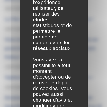
l'expérience
utilisateur, de
30/07/2026
réaliser des
études
La Fête communale de Saint-Pathus arrive !
statistiques et de
16/07/2026
permettre le
partage de
Vivez la demi-finale de la coupe du monde sur
contenu vers les
réseaux sociaux.
grand écran au cinéma des Brumiers à Saint-
Pathus !
Vous avez la
possibilité à tout
13/07/2026
moment
d'accepter ou de
Vigilance rouge « Alerte canicule extrême »
refuser le dépôt
10/07/2026
de cookies. Vous
pouvez aussi
Horaires d’ouverture du bureau la poste de
changer d'avis et
modifier votre
Saint-Pathus pour la semaine du 13 juillet au 18