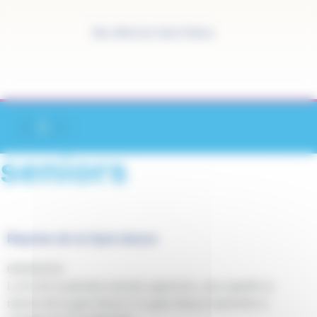
Panneau de gestion des cookies
Site officiel de Saint-Pathus
seniors
Reprise de la Gym douce
06/09/2024
La fin de la période estivale approche, cela signifie la
reprise de la gym douce ! La gym douce reprendra à