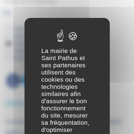
compter du 23 septembre
Lire
Actualités
Agenda
Portail familles
La mairie de
Signalements
Saint Pathus et
Annuaire
ses partenaires
utilisent des
cookies ou des
technologies
similaires afin
d'assurer le bon
Derniers articles
fonctionnement
du site, mesurer
sa fréquentation,
Les associations de Saint-Pathus à l’honneur
d'optimiser
grâce à la photographie !