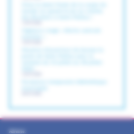
Vivez la demi-finale de la coupe du
monde sur grand écran au cinéma
des Brumiers à Saint-Pathus !
13/07/2026
Vigilance rouge « Alerte canicule
extrême »
10/07/2026
Horaires d’ouverture du bureau la
poste de Saint-Pathus pour la
semaine du 13 juillet au 18 juillet
2026 :
10/07/2026
Fermeture temporaire bibliothèque
municipale
06/07/2026
Adresse :