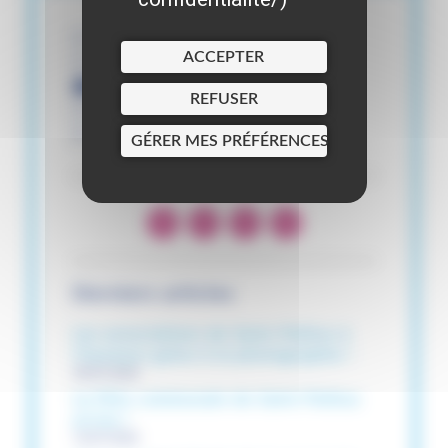
Actualités
ACCEPTER
Agenda
Portail familles
REFUSER
Signalements
Annuaire
GÉRER MES PRÉFÉRENCES
Derniers articles
Les associations de Saint-Pathus à
l’honneur grâce à la photographie !
30/07/2026
La Fête communale de Saint-Pathus
arrive !
16/07/2026