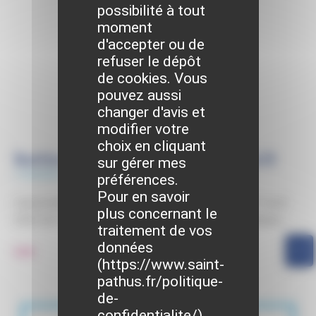
possibilité à tout
moment
d'accepter ou de
refuser le dépôt
de cookies. Vous
pouvez aussi
changer d'avis et
modifier votre
choix en cliquant
Battles de HIP-HOP par GYM PLUS
sur gérer mes
11/04/2022
préférences.
Pour en savoir
L’association « Gym plus » organise le dimanche 17 avril
plus concernant le
2022 de 10h30 à 16h des rencontres chorégraphiques.
traitement de vos
données
Lire
(
https://www.saint-
pathus.fr/politique-
de-
confidentialite/
)