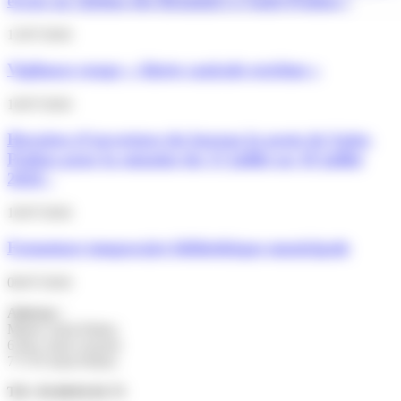
écran au cinéma des Brumiers à Saint-Pathus !
13/07/2026
Vigilance rouge « Alerte canicule extrême »
10/07/2026
Horaires d’ouverture du bureau la poste de Saint-
Pathus pour la semaine du 13 juillet au 18 juillet
2026 :
10/07/2026
Fermeture temporaire bibliothèque municipale
06/07/2026
Adresse :
Mairie Saint-Pathus
6 Rue Saint Antoine
77178 Saint-Pathus
Tél : 01.60.01.01.73