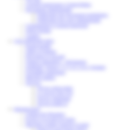
Conseils municipaux à Saint-Pathus
Documents administratifs
Publication des documents budgétaires
Publication des actes administratifs
Communiqué et journal municipal
Objets Perdus
Contact
VOS DÉMARCHES
Portail famille
Offres d’emplois
Prévention et sécurité
Ordures ménagères – Déchetterie
Solidarité, Seniors, C.C.A.S. et Le Vestiaire
Formalités entreprises
Marchés publics
Services
Service périscolaire
Le service état civil
Service urbanisme
Service-public.fr
Infrastructures
Cinéma des Brumiers
Écoles et accueils de loisirs
Direction scolaire jeunesse et sport
Point Accueil Jeunes (PAJ)