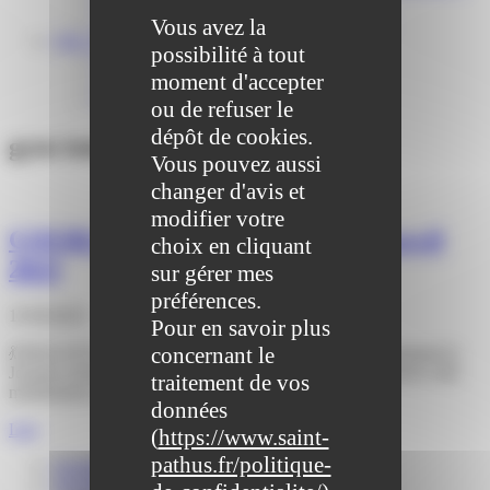
Centre médical des Sources
Location de salle – Domaine des Brumiers
Vous avez la
VIE ASSOCIATIVE
possibilité à tout
Les Associations
moment d'accepter
AGENDA DES ASSOCIATIONS
Formalités associations
ou de refuser le
dépôt de cookies.
gym tonique
Vous pouvez aussi
changer d'avis et
modifier votre
COURS DE ZUMBA : Samedi 26 avril
choix en cliquant
2025
sur gérer mes
préférences.
11/04/2025
Pour en savoir plus
concernant le
💃 BOUGEZ POUR VOTRE SANTÉ ! 🕺 Le 7 avril marquait la
Journée mondiale de la santé. Ce 26 avril, nous prolongeons cette
traitement de vos
mobilisation, la
données
Lire
(
https://www.saint-
pathus.fr/politique-
Actualités
Agenda