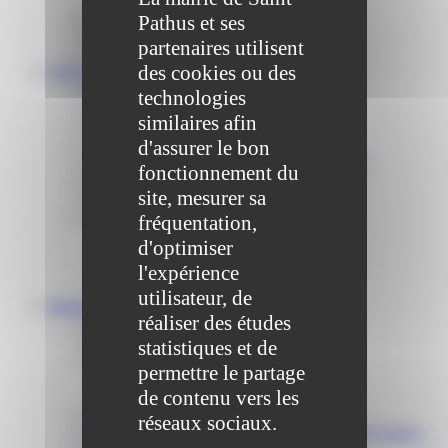
Communiqué et journal municipal
Pathus et ses
Objets Perdus
partenaires utilisent
Contact
des cookies ou des
VOS DÉMARCHES
Portail famille
technologies
Offres d’emplois
similaires afin
Prévention et sécurité
Ordures ménagères – Déchetterie
d'assurer le bon
Solidarité, Seniors, C.C.A.S. et Le Vestiaire
fonctionnement du
Formalités entreprises
site, mesurer sa
Marchés publics
Services
fréquentation,
Service périscolaire
d'optimiser
Le service état civil
l'expérience
Service urbanisme
Service-public.fr
utilisateur, de
Infrastructures
réaliser des études
Cinéma des Brumiers
Écoles et accueils de loisirs
statistiques et de
Direction scolaire jeunesse et sport
permettre le partage
Point Accueil Jeunes (PAJ)
de contenu vers les
Scolaire Périscolaire & Sport
Assistantes maternelles et crèches
réseaux sociaux.
Bibliothèque municipale « La Maison du Ver Lisant »