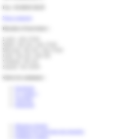
Fax : 01.60.01.58.29
Nous contacter
Horaires d’ouverture :
Lundi : 14h-17h30
Mardi : 9h-12h | 14h-17h30
Mercredi : 9h-12h | 14h-17h30
Jeudi : 9h-12h | 14h-19h
Vendredi : 9h-12h
Samedi : 9h-12h30
Suivez la commune :
Facebook
X ( twitter )
YouTube
Instagram
Mentions légales
Politique de protection des données
Politique cookies