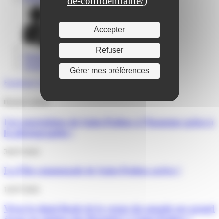
de-confidentialite/
)
Accepter
Portail familles
Refuser
Signalements
Annuaire
Gérer mes préférences
Facebook
Twitter
Youtube
Instagram
Derniers articles
Les associations de Saint-Pathus à l’honneur grâce à
la photographie !
30/07/2026
La Fête communale de Saint-Pathus arrive !
16/07/2026
Vivez la demi-finale de la coupe du monde sur grand