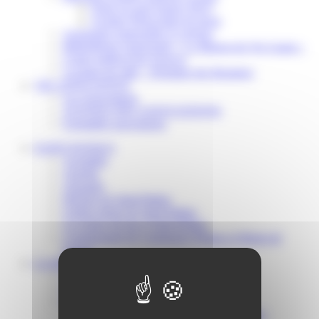
Point Accueil Jeunes (PAJ)
Scolaire Périscolaire & Sport
Assistantes maternelles et crèches
Bibliothèque municipale « La Maison du Ver Lisant »
Centre médical des Sources
Location de salle – Domaine des Brumiers
VIE ASSOCIATIVE
Les Associations
AGENDA DES ASSOCIATIONS
Formalités associations
SAINT-PATHUS
Actualités
Agenda
Annuaire
Histoire de Saint-Pathus
Galerie photo de Saint-Pathus
Les lignes de bus à Saint-Pathus
Communauté de Communes Plaines et Monts de
France
LA MAIRIE
Vos élus
Conseils municipaux à Saint-Pathus
Documents administratifs
Publication des documents budgétaires