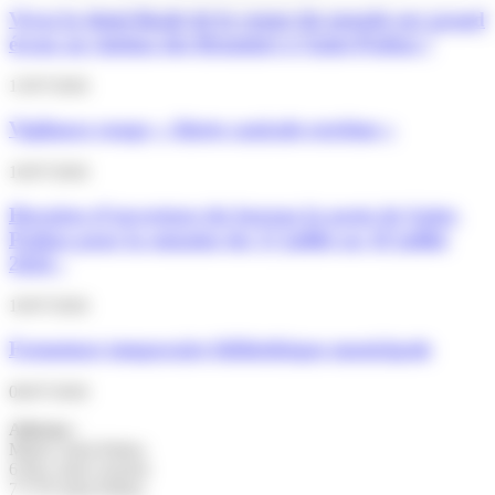
Vivez la demi-finale de la coupe du monde sur grand
écran au cinéma des Brumiers à Saint-Pathus !
13/07/2026
Vigilance rouge « Alerte canicule extrême »
10/07/2026
Horaires d’ouverture du bureau la poste de Saint-
Pathus pour la semaine du 13 juillet au 18 juillet
2026 :
10/07/2026
Fermeture temporaire bibliothèque municipale
06/07/2026
Adresse :
Mairie Saint-Pathus
6 Rue Saint Antoine
77178 Saint-Pathus