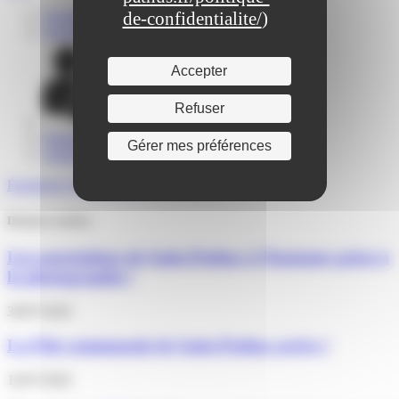
Actualités
de-confidentialite/
)
Agenda
Accepter
Refuser
Portail familles
Signalements
Gérer mes préférences
Annuaire
Facebook
Twitter
Youtube
Instagram
Derniers articles
Les associations de Saint-Pathus à l’honneur grâce à
la photographie !
30/07/2026
La Fête communale de Saint-Pathus arrive !
16/07/2026