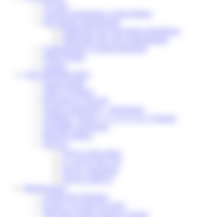
Vos élus
Conseils municipaux à Saint-Pathus
Documents administratifs
Publication des documents budgétaires
Publication des actes administratifs
Communiqué et journal municipal
Objets Perdus
Contact
VOS DÉMARCHES
Portail famille
Offres d’emplois
Prévention et sécurité
Ordures ménagères – Déchetterie
Solidarité, Seniors, C.C.A.S. et Le Vestiaire
Formalités entreprises
Marchés publics
Services
Service périscolaire
Le service état civil
Service urbanisme
Service-public.fr
Infrastructures
Cinéma des Brumiers
Écoles et accueils de loisirs
Direction scolaire jeunesse et sport