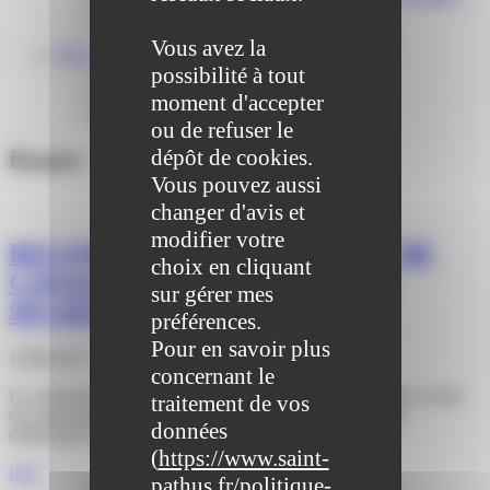
Centre médical des Sources
Location de salle – Domaine des Brumiers
Vous avez la
VIE ASSOCIATIVE
possibilité à tout
Les Associations
AGENDA DES ASSOCIATIONS
moment d'accepter
Formalités associations
ou de refuser le
dépôt de cookies.
fissure
Vous pouvez aussi
changer d'avis et
modifier votre
RECONNAISSANCE DE L’ÉTAT DE
choix en cliquant
CATASTROPHE NATURELLE –
sur gérer mes
SÉCHERESSE 2022
préférences.
Pour en savoir plus
19/06/2023
concernant le
La commune de Saint-Pathus a officiellement été reconnue en état
traitement de vos
de catastrophe naturelle au titre de mouvements de terrain
données
différentiels consécutifs à la sécheresse et
(
https://www.saint-
Lire
pathus.fr/politique-