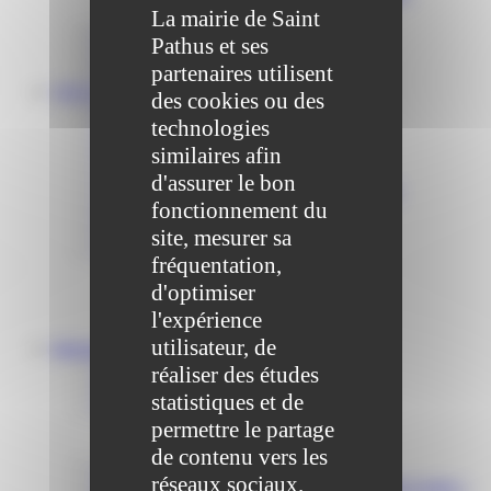
Publication des actes administratifs
La mairie de Saint
Communiqué et journal municipal
Pathus et ses
Objets Perdus
partenaires utilisent
Contact
VOS DÉMARCHES
des cookies ou des
Portail famille
technologies
Offres d’emplois
Prévention et sécurité
similaires afin
Ordures ménagères – Déchetterie
d'assurer le bon
Solidarité, Seniors, C.C.A.S. et Le Vestiaire
fonctionnement du
Formalités entreprises
Marchés publics
site, mesurer sa
Services
fréquentation,
Service périscolaire
d'optimiser
Le service état civil
Service urbanisme
l'expérience
Service-public.fr
utilisateur, de
Infrastructures
Cinéma des Brumiers
réaliser des études
Écoles et accueils de loisirs
statistiques et de
Direction scolaire jeunesse et sport
permettre le partage
Point Accueil Jeunes (PAJ)
Scolaire Périscolaire & Sport
de contenu vers les
Assistantes maternelles et crèches
réseaux sociaux.
Bibliothèque municipale « La Maison du Ver Lisant »