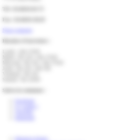
Tél : 01.60.01.01.73
Fax : 01.60.01.58.29
Nous contacter
Horaires d’ouverture :
Lundi : 14h-17h30
Mardi : 9h-12h | 14h-17h30
Mercredi : 9h-12h | 14h-17h30
Jeudi : 9h-12h | 14h-19h
Vendredi : 9h-12h
Samedi : 9h-12h30
Suivez la commune :
Facebook
X ( twitter )
YouTube
Instagram
Mentions légales