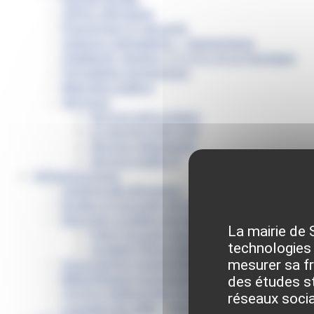
Offres d’emplois
Prévention et sécurité
Ordures ménagères – Déchetterie
Solidarité, Seniors, C.C.A.S. et Le Vestiaire
Formalités entreprises
Marchés publics
Services
Service périscolaire
Le service état civil
Service urbanisme
Service-public.fr
Infrastructures
Cinéma des Brumiers
Écoles et accueils de loisirs
Direction scolaire jeunesse et sport
La mairie de 
Point Accueil Jeunes (PAJ)
technologies 
Scolaire Périscolaire & Sport
mesurer sa fré
Assistantes maternelles et crèches
Bibliothèque municipale « La Maison du Ver L
des études st
Centre médical des Sources
réseaux soci
Location de salle – Domaine des Brumiers