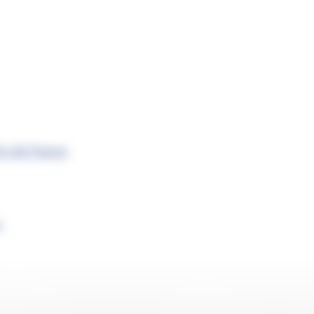
s de France
s