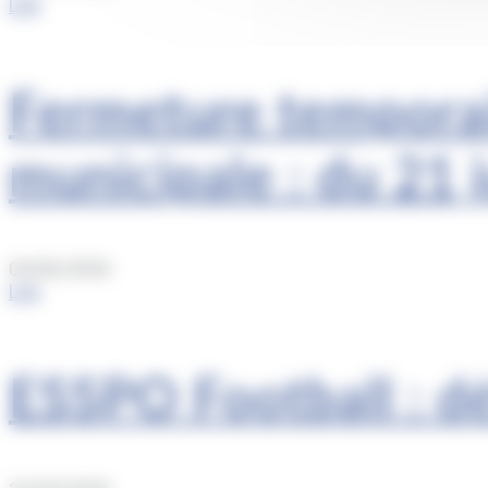
Lire
Fermeture temporai
municipale : du 21 j
04/06/2026
Lire
ESSPO Football : dé