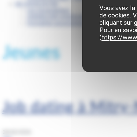
VIE ASSOCIATIVE
Vous avez la 
Les Associations
de cookies. V
AGENDA DES ASSOCIATIONS
cliquant sur 
Formalités associations
Pour en savoi
(
https://www.
Jeunes
Job dating à Mitry-
08/06/2026