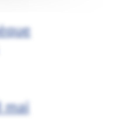
hèque
8 mai