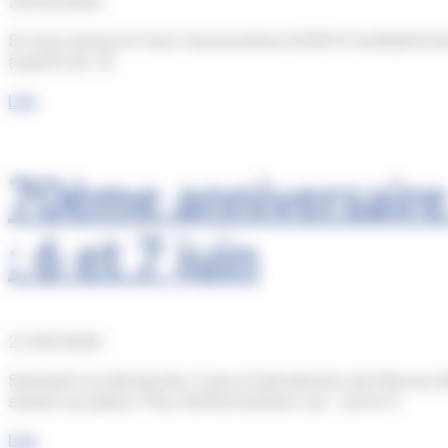
22/05/2026
Si vous aimez le foot, l’association ESSPO Football En
à partir du 18
Lire
70ème anniversaire
: 6 et 7 juin
21/05/2026
Samedi 6 et dimanche 7 juin à l’aérodrome du Plessis-Be
snack sur place. Plus d’informations sur : acrm.fr
Lire