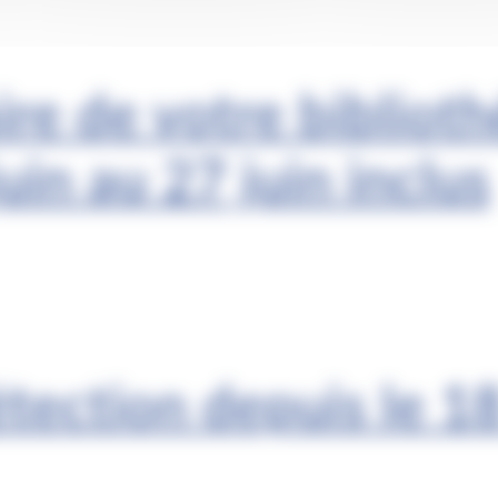
re de votre bibliot
uin au 27 juin inclus
tection depuis le 1