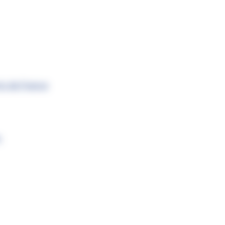
s de France
s