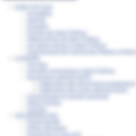
SAINT-PATHUS
Actualités
Agenda
Annuaire
Histoire de Saint-Pathus
Galerie photo de Saint-Pathus
Les lignes de bus à Saint-Pathus
Communauté de Communes Plaines et Mont
LA MAIRIE
Vos élus
Conseils municipaux à Saint-Pathus
Documents administratifs
Publication des documents budgétaire
Publication des actes administratifs
Communiqué et journal municipal
Objets Perdus
Contact
VOS DÉMARCHES
Portail famille
Offres d’emplois
Prévention et sécurité