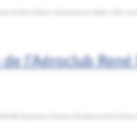
tente de Saint-Pathus / Dammartin-en-Goële / Othis vous 
 de l’Aéroclub Ren
lleville.Expositions d’avions.Vols découvertes.Entrée et