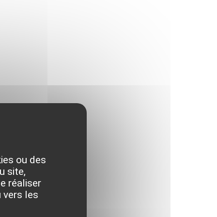
kies ou des
 site,
e réaliser
 vers les