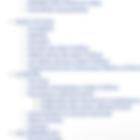
AGENDA DES ASSOCIATIONS
Formalités associations
SAINT-PATHUS
Actualités
Agenda
Annuaire
Histoire de Saint-Pathus
Galerie photo de Saint-Pathus
Les lignes de bus à Saint-Pathus
Communauté de Communes Plaines et Mont
LA MAIRIE
Vos élus
Conseils municipaux à Saint-Pathus
Documents administratifs
Publication des documents budgétaire
Publication des actes administratifs
Communiqué et journal municipal
Objets Perdus
Contact
VOS DÉMARCHES
Portail famille