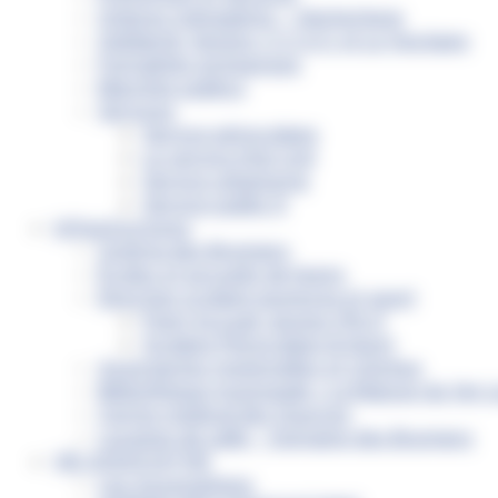
Ordures ménagères – Déchetterie
Solidarité, Seniors, C.C.A.S. et Le Vestiaire
Formalités entreprises
Marchés publics
Services
Service périscolaire
Le service état civil
Service urbanisme
Service-public.fr
Infrastructures
Cinéma des Brumiers
Écoles et accueils de loisirs
Direction scolaire jeunesse et sport
Point Accueil Jeunes (PAJ)
Scolaire Périscolaire & Sport
Assistantes maternelles et crèches
Bibliothèque municipale « La Maison du Ver L
Centre médical des Sources
Location de salle – Domaine des Brumiers
VIE ASSOCIATIVE
Les Associations