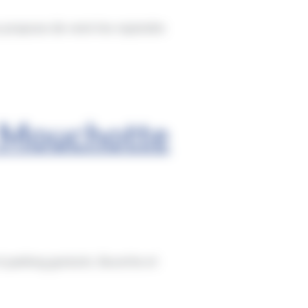
propose de venir les rejoindre
é Mouchotte
 parking gratuits. Buvette et