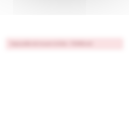
Impossible de trouver la fiche : F33458.xml
Adresse :
Mairie Saint-Pathus
6 Rue Saint Antoine
77178 Saint-Pathus
Tél : 01.60.01.01.73
Fax : 01.60.01.58.29